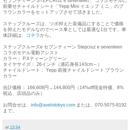
セブンティーン STEPCRUZ e seventeen」 コラボモデルに
前乗せチャイルドシート「Yepp Mini イエップ ミニ」のブ
ラウンカラーをセットアップさせて頂きました。
ステップクルーズは、ツボ抑えた装備品にすることで価格
を抑えたモデルなのでベース車としては最適な1台です。車
体詳細は、
コチラ
から。
ステップクルーズe セブンティーン Stepcruz e seventeen
コラボモデル電動アシスト
カラー： P.Xティーングリーン
タイヤサイズ： 26インチ（適応身長143cm～）
チャイルドシート： Yepp 前後チャイルドシート ブラウン
カラー
合計価格： 166,608円→144,800円（14%off現金特価、8%
税込、店頭品のみ）
お問合せは、
info@avelotokyo.com
または、070-5075-8192
まで。
at
13:54