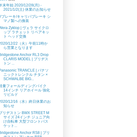
年末年始 2020/12/28(月) -
2021/1/2(土) 休業のお知らせ
Vブレーキ/キャリパブレーキ シ
マノ製への換装
Wera Zyklop | ヴェラ サイクロ
ップ ラチェット リペアキッ
ト ヘッド交換
2020/12/22（火）午前11時か
ら営業となります
Bridgestone Anchor RL3 Drop
CLARIS MODEL | ブリヂス
トン ...
Panasonic TRANCLE | パナソ
ニックトレンクル チタン ×
SCHWALBE BIG...
軽量フォールディングバイク
14インチ リアホイール 強化
リビルド
2020/12/16（水）終日休業のお
知らせ
ブリヂストン BWX STREET M
サイズ 24インチ ジュニア向
け自転車 大型フロントバス
ケット...
Bridgestone Anchor RS8 | ブリ
ヂストン アンカー RS8