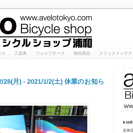
セス
工賃表
ウォルプタース
独自商品
クイックメンテナ
/28(月) - 2021/1/2(土) 休業のお知ら
8-1
定休