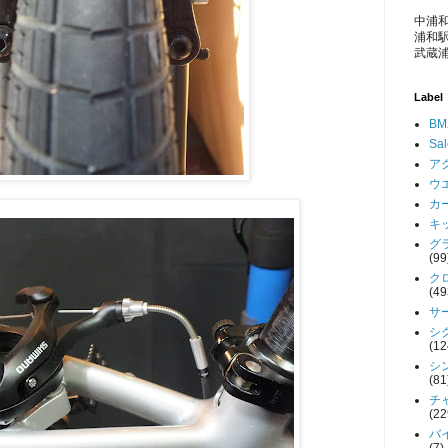
中浦和
浦和駅
武蔵浦
Label
BM
Sa
アク
ウエ
カー
キッ
グラ
(99
クロ
(49
サー
シク
(12
シン
(81
チャ
(22
バイ
(7)