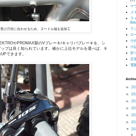
マ
メデ
ライ
Bi
ラン
ー受け穴径に合わせるため、ヌードル端を追加工
ロー
小径
KTROやPROMAX製のVブレーキ/キャリパブレーキを、シ
小話
アップは良く知られています。確かに上位モデルを選べば、キ
折り
UPできます。
店舗
電動
Archi
►
20
►
20
►
20
►
20
►
20
►
20
▼
20
▼