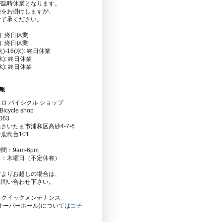
が臨時休業となります。
便をお掛けしますが、
ご了承ください。
金): 終日休業
水): 終日休業
(火)-16(水): 終日休業
(水): 終日休業
(水): 終日休業
報
ロ バイシクル ショップ
Bicycle shop
063
さいたま市浦和区高砂4-7-6
鹿島台101
間：9am-6pm
日：木曜日（不定休有）
方よりお越しの場合は、
お問い合わせ下さい。
りクイックメンテナンス
オーバーホール)については
コチ