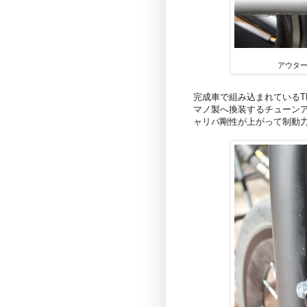
アウタ
完成車で組み込まれているTE
マノ製へ換装するチューン
ャリパ剛性が上がって制動力