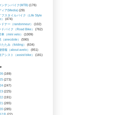
ウンテンバイク(MTB)
(176)
ィア(Media)
(29)
フスタイルバイク（Life Style
ke）
(474)
ドナー（randonneur）
(102)
ドバイク（Road Bike）
(762)
車（mini velo）
(1009)
（anecdote）
(590)
たたみ（folding）
(634)
情報（about avelo）
(951)
アシスト（assist bike）
(181)
ve
26
(169)
25
(273)
24
(247)
23
(225)
22
(191)
21
(265)
20
(285)
12月
(22)