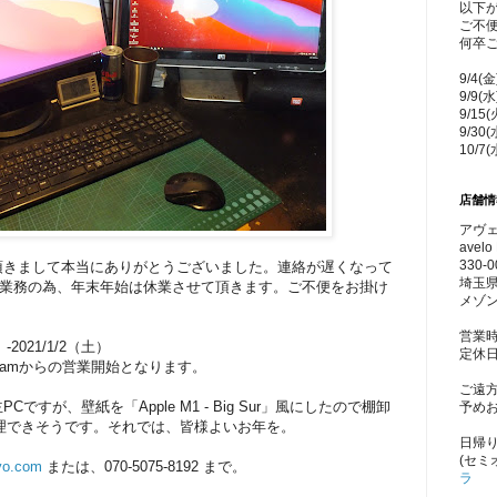
以下
ご不
何卒
9/4(
9/9(
9/15
9/30
10/7
店舗情
アヴェ
avelo 
330-0
頂きまして本当にありがとうございました。連絡が遅くなって
埼玉県
算業務の為、年末年始は休業させて頂きます。ご不便をお掛け
メゾン
営業時
-2021/1/2（土）
定休
）9amからの営業開始となります。
ご遠
店主PCですが、壁紙を「Apple M1 - Big Sur」風にしたので棚卸
予め
理できそうです。それでは、皆様よいお年を。
日帰
(セミ
yo.com
または、070-5075-8192 まで。
ラ