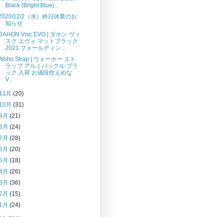
Black (Bright Blue)...
2020/12/2（水）終日休業のお
知らせ
DAHON Visc EVO | ダホン ヴィ
スク エヴォ マットブラック
2021 フォールディン...
Woho Strap | ウォーホー スト
ラップ アルミバックル ブラ
ック 入荷 お値段控えめな
V...
11月
(20)
10月
(31)
9月
(21)
8月
(24)
7月
(28)
6月
(20)
5月
(18)
4月
(26)
3月
(36)
2月
(15)
1月
(24)