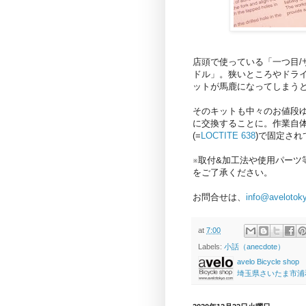
店頭で使っている「一つ目/
ドル」。狭いところやドラ
ットが馬鹿になってしまう
そのキットも中々のお値段
に交換することに。作業自
(=
LOCTITE 638
)で固定さ
※取付&加工法や使用パー
をご了承ください。
お問合せは、
info@avelotok
at
7:00
Labels:
小話（anecdote）
avelo Bicycle shop
埼玉県さいたま市浦和区高砂