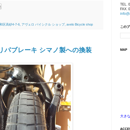
TEL. 
FAX. 
）
info@
4-7-6, アヴェロ バイシクル ショップ, avelo Bicycle shop
このブ
ャリパブレーキ シマノ製への換装
MAP
大き
ACCE