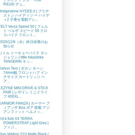
R9100 デュ...
Bridgestone HYDEE.Ⅱ | ブリヂ
ストン ハイディツ ー ハイデ
ィ2 ⼦乗せ電動アシ...
FELT Verza Speed 50 | フェル
ト ベルザ スピード 50 クロ
スバイク フロント...
2020/12/9（水）終日休業のお
知らせ
リトル トーキョーバイク タン
ジェリン | little tokyobike
TANGERIN キッ...
Dahon Tern | ダホン ターン
74mm幅 フロントハブ イン
チサイズ カートリッジ ベ
ア...
LEZYNE MINI DRIVE & STICK
PAIR | レザイン ミニドライ
ブ 400XL...
KARMOR FIANZA | カーマー フ
ィアンザ Boa ボア 搭載 アジ
アンフィット ヘルメッ...
fi'zi:k fizik X4 TERRA
POWERSTRAP Light Grey |
フィジ...
Tern Vektron S10 Matte Black /