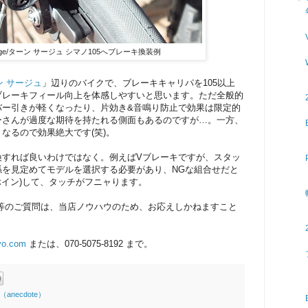
Surge/ターン サージュ シマノ105へブレーキ換装例
ターン サージュ
」辺りのバイクで、ブレーキキャリパを105以上
ブレーキフィール向上を体感しやすいと思います。ただ全般的
バー引きが軽くなったり、片効き&音鳴り防止で効果は限定的
ーさんが過度な期待を持たれる側面もあるのですが…。一方、
なるので効果絶大です(笑)。
換すれば良いわけではなく。例えばVブレーキですが、スタッ
係を見定めてモデルを選択する必要があり、NGな組合せだと
ぶイン)して、タッチがフニャります。
ツ等のご質問は、当店ノウハウのため、お応えしかねますこと
yo.com
または、070-5075-8192 まで。
anecdote）