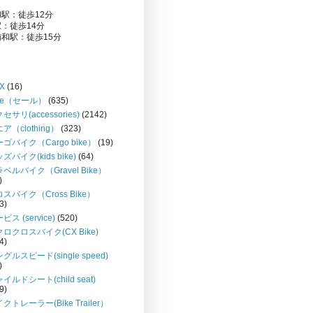
駅：徒歩12分
：徒歩14分
和駅：徒歩15分
X
(16)
le（セール）
(635)
セサリ(accessories)
(2142)
ア（clothing）
(323)
ゴバイク（Cargo bike）
(19)
ズバイク(kids bike)
(64)
ベルバイク（Gravel Bike）
)
スバイク（Cross Bike）
3)
ビス (service)
(520)
ロクロスバイク(CX Bike)
4)
グルスピード(single speed)
)
イルドシート(child seat)
9)
クトレーラー(Bike Trailer）