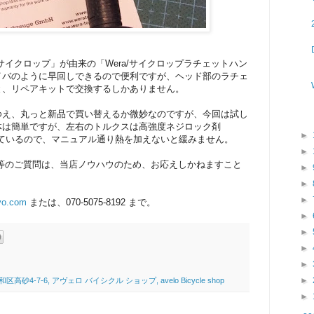
サイクロップ」が由来の「Wera/サイクロップラチェットハン
イバのように早回しできるので便利ですが、ヘッド部のラチェ
と、リペアキットで交換するしかありません。
ゆえ、丸っと新品で買い替えるか微妙なのですが、今回は試し
体は簡単ですが、左右のトルクスは高強度ネジロック剤
►
れているので、マニュアル通り熱を加えないと緩みません。
►
ツ等のご質問は、当店ノウハウのため、お応えしかねますこと
►
►
►
yo.com
または、070-5075-8192 まで。
►
►
►
►
►
4-7-6, アヴェロ バイシクル ショップ, avelo Bicycle shop
►