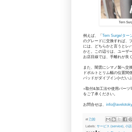
Tern 
例えば、「
Tern Surge/
のグレードに交換すれば、
には、どちらかと言うとレ
かと。この辺りは、ユーザ
お店目線では、手離れが良く
また、闇雲にシマノ製へ交
ドボルトとリム幅の位置関
パッドがダイブイン(=だい
※取付&加工法や使用パー
をご了承ください。
お問合せは、
info@avelotok
at
7:00
Labels:
サービス (service)
,
小話（