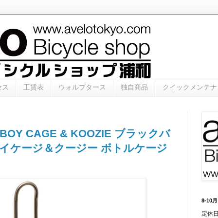
セス
工賃表
ウォルプタース
独自商品
クイックメンテナ
ALLBOY CAGE & KOOZIE ブラックバ
ーイケージ＆クージー ボトルケージ
8-1
定休