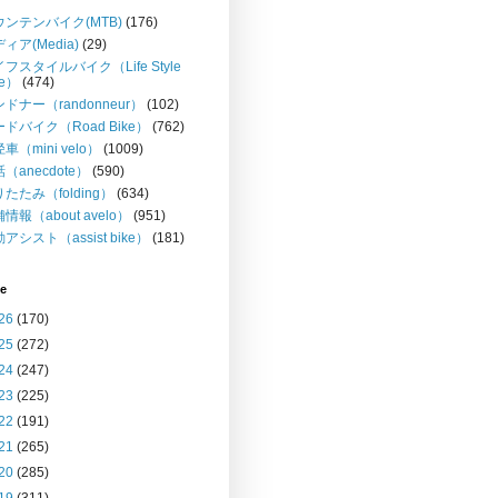
ウンテンバイク(MTB)
(176)
ィア(Media)
(29)
フスタイルバイク（Life Style
ke）
(474)
ドナー（randonneur）
(102)
ドバイク（Road Bike）
(762)
車（mini velo）
(1009)
（anecdote）
(590)
たたみ（folding）
(634)
情報（about avelo）
(951)
アシスト（assist bike）
(181)
ve
26
(170)
25
(272)
24
(247)
23
(225)
22
(191)
21
(265)
20
(285)
19
(311)