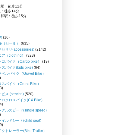
駅：徒歩12分
：徒歩14分
和駅：徒歩15分
X
(16)
le（セール）
(635)
セサリ(accessories)
(2142)
ア（clothing）
(323)
ゴバイク（Cargo bike）
(19)
ズバイク(kids bike)
(64)
ベルバイク（Gravel Bike）
)
スバイク（Cross Bike）
3)
ビス (service)
(520)
ロクロスバイク(CX Bike)
4)
グルスピード(single speed)
)
イルドシート(child seat)
9)
クトレーラー(Bike Trailer）