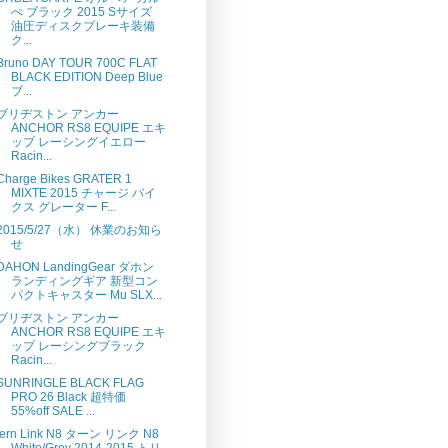
ぺ ブラック 2015 Sサイズ
油圧ディスクブレーキ装備
ク...
Bruno DAY TOUR 700C FLAT
BLACK EDITION Deep Blue
ブ...
ブリヂストン アンカー
ANCHOR RS8 EQUIPE エキ
ップ レーシングイエロー
Racin...
Charge Bikes GRATER 1
MIXTE 2015 チャージ バイ
クス グレーター F...
2015/5/27（水） 休業のお知ら
せ
DAHON LandingGear ダホン
ランディングギア 新型コン
パクトキャスター Mu SLX...
ブリヂストン アンカー
ANCHOR RS8 EQUIPE エキ
ップ レーシングブラック
Racin...
SUNRINGLE BLACK FLAG
PRO 26 Black 超特価
55%off SALE ...
tern Link N8 ターン リンク N8
White/Grey 2014-2015 トリ