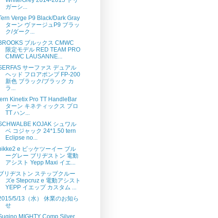
ガーシ...
Tern Verge P9 Black/Dark Gray
ターン ヴァージュP9 ブラッ
ク/ダーク...
BROOKS ブルックス CMWC
限定モデル RED TEAM PRO
CMWC LAUSANNE...
SERFAS サーファス デュアル
ヘッド フロアポンプ FP-200
新色 ブラック/ブラック カ
ラ...
tern Kinetix Pro TT HandleBar
ターン キネティックス プロ
TT ハン...
SCHWALBE KOJAK シュワル
ベ コジャック 24*1.50 tern
Eclipse no...
bikke2 e ビッケツーイー ブル
ーグレー ブリヂストン 電動
アシスト Yepp Maxi イエ...
ブリヂストン ステップクルー
ズe Stepcruz e 電動アシスト
YEPP イエップ カスタム ...
2015/5/13（水） 休業のお知ら
せ
Sugino MIGHTY Comp Silver