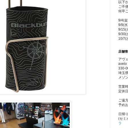
以下
ご不
何卒
9/4(
9/9(
9/15
9/30
10/7
店舗情
アヴェ
avelo 
330-0
埼玉県
メゾン
営業時
定休
ご遠
予め
日帰
(セミ
ラ