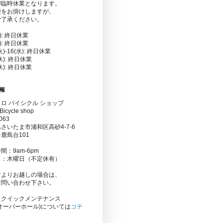
が臨時休業となります。
便をお掛けしますが、
ご了承ください。
金): 終日休業
水): 終日休業
(火)-16(水): 終日休業
(水): 終日休業
(水): 終日休業
報
ロ バイシクル ショップ
Bicycle shop
063
さいたま市浦和区高砂4-7-6
鹿島台101
間：9am-6pm
日：木曜日（不定休有）
方よりお越しの場合は、
お問い合わせ下さい。
りクイックメンテナンス
オーバーホール)については
コチ