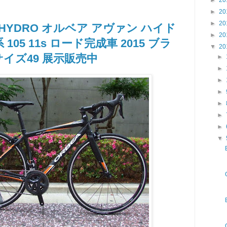
►
20
►
20
T HYDRO オルベア アヴァン ハイド
►
20
 105 11s ロード完成車 2015 ブラ
▼
20
サイズ49 展示販売中
►
►
►
►
►
►
►
▼