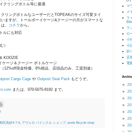
缶、サイクリングボトル等に最適
マ
メデ
クリングボトルなユーザーだとTOPEAKのサイズ可変タイ
ライ
思いますが、トールボーイケージ&クージーの方がスマートな
Bi
くは、
コチラ
から。
ラン
トルにも対応
ロー
小径
含む）
小話
折り
店舗
 & KOOZIE
イケージ＆クージー ボトルケージ
電動
円/個 （12%off現金特価、8%税込、店頭品のみ、工賃別途）
Archi
utpost Cargo Cage
や
Outpost Seat Pack
もどうぞ。
►
20
yo.com
または、070-5075-8192 まで。
►
20
►
20
►
20
)
►
20
►
20
4-7-6, アヴェロ バイシクル ショップ, avelo Bicycle shop
►
20
►
20