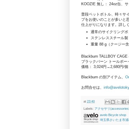
KOOZIE 無し： 24oz
普段ペットボトル、時々サイ
プをお使いのことが多いと
仕上がりになります。詳し
通常のサイクリングボ
ステンレススチール製
重量 88 g（クージー
Blackburn TALLBOY CAGE
ブラックバーン トールボー
価格： 3,024円→2,680
Blackburn の別アイテム、
O
お問合せは、
info@avelotok
at
23:40
Labels:
アクセサリ(accessories
avelo Bicycle shop
埼玉県さいたま市浦和区高砂