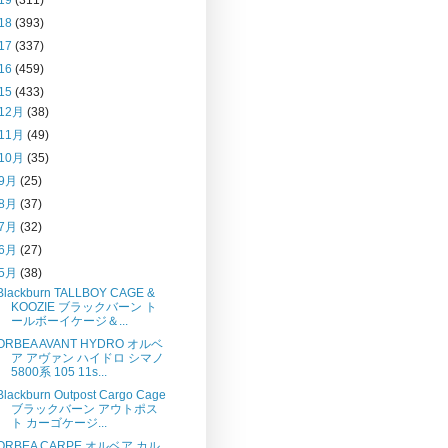
18
(393)
17
(337)
16
(459)
15
(433)
12月
(38)
11月
(49)
10月
(35)
9月
(25)
8月
(37)
7月
(32)
6月
(27)
5月
(38)
Blackburn TALLBOY CAGE &
KOOZIE ブラックバーン ト
ールボーイケージ＆...
ORBEA AVANT HYDRO オルベ
ア アヴァン ハイドロ シマノ
5800系 105 11s...
Blackburn Outpost Cargo Cage
ブラックバーン アウトポス
ト カーゴケージ...
ORBEA CARPE オルベア カル