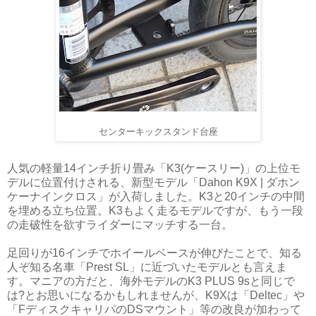
センターキックスタンド台座
人気の軽量14インチ折り畳み「K3(ケースリー)」の上位モ
デルに位置付けされる、新型モデル「Dahon K9X | ダホン
ケーナインクロス」が入荷しました。K3と20インチの中間
を埋める立ち位置。K3もよく走るモデルですが、もう一段
の走破性を欲すライダーにマッチする一台。
足回りが16インチでホイールベースが伸びたことで、知る
人ぞ知る名車「Prest SL」に近づいたモデルとも言えま
す。マニアの方だと、海外モデルのK3 PLUS 9sと同じで
は?とお思いになるかもしれませんが、K9Xは「Deltec」や
「FディスクキャリパのDSマウント」等の改良が加わって