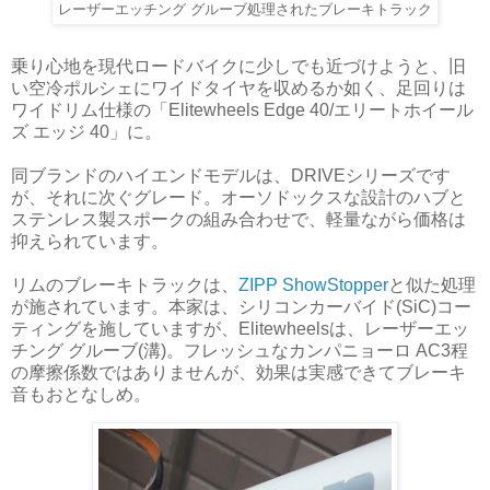
レーザーエッチング グルーブ処理されたブレーキトラック
乗り心地を現代ロードバイクに少しでも近づけようと、旧
い空冷ポルシェにワイドタイヤを収めるか如く、足回りは
ワイドリム仕様の「Elitewheels Edge 40/エリートホイール
ズ エッジ 40」に。
同ブランドのハイエンドモデルは、DRIVEシリーズです
が、それに次ぐグレード。オーソドックスな設計のハブと
ステンレス製スポークの組み合わせで、軽量ながら価格は
抑えられています。
リムのブレーキトラックは、
ZIPP ShowStopper
と似た処理
が施されています。本家は、シリコンカーバイド(SiC)コー
ティングを施していますが、Elitewheelsは、レーザーエッ
チング グルーブ(溝)。フレッシュなカンパニョーロ AC3程
の摩擦係数ではありませんが、効果は実感できてブレーキ
音もおとなしめ。