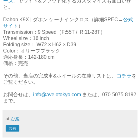
ーズ
」でワイド&ファット化するカスタマイズも面白いか
と。
Dahon K9X | ダホン ケーナインクロス（詳細SPEC→
公式
サイト
）
Transmission：9 Speed（F:55T / R:11-28T）
Wheel size：16 inch
Folding size： W72 × H62 × D39
Color：オリーブブラック
適応身長：142-180 cm
価格：完売
その他、当店の完成車&ホイールの在庫リストは、
コチラ
を
ご覧ください。
お問合せは、
info@avelotokyo.com
または、070-5075-8192
まで。
at
7:00
共有