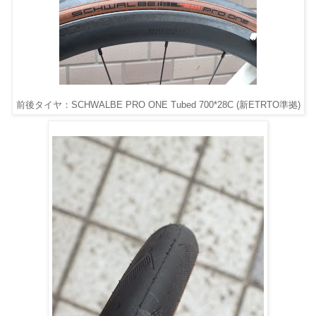
前後タイヤ：SCHWALBE PRO ONE Tubed 700*28C (新ETRTO準拠)