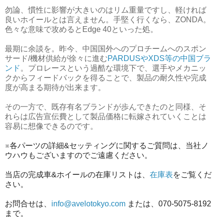
勿論、慣性に影響が大きいのはリム重量ですし、軽ければ
良いホイールとは言えません。手堅く行くなら、ZONDA。
色々な意味で攻めるとEdge 40といった処。
最期に余談を。昨今、中国国外へのプロチームへのスポン
サード/機材供給が徐々に進む
PARDUSやXDS等の中国ブラ
ンド
。プロレースという過酷な環境下で、選手やメカニッ
クからフィードバックを得ることで、製品の耐久性や完成
度が高まる期待が出来ます。
その一方で、既存有名ブランドが歩んできたのと同様、そ
れらは広告宣伝費として製品価格に転嫁されていくことは
容易に想像できるのです。
※各パーツの詳細&セッティングに関するご質問は、当社ノ
ウハウもございますのでご遠慮ください。
当店の完成車&ホイールの在庫リストは、
在庫表
をご覧くだ
さい。
お問合せは、
info@avelotokyo.com
または、070-5075-8192
まで。