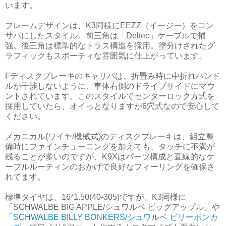
います。
フレームデザインは、K3同様にEEZZ（イージー）をコン
サバにしたスタイル。前三角は「Deltec」ケーブルで補
強。後三角は標準的なトラス構造を採用。塗分けされたグ
ラフィックもスポーティな雰囲気に仕上がっています。
Fディスクブレーキのキャリパは、折畳み時に中折れハンド
ルが干渉しないように、車体右側のドライブサイドにマウ
ントされています。このスタイルでセンターロック方式を
採用していたら、オイっとなりますが6穴式なので安心して
ください。
メカニカル(ワイヤ/機械式)のディスクブレーキは、組立整
備時にファインチューニングを加えても、タッチに不満が
残ることが多いのですが、K9Xはパーツ構成と直線的なケ
ーブルルーティンのおかげで良好なフィーリングを確保さ
れてます。
標準タイヤは、16*1.50(40-305)ですが、K3同様に
「SCHWALBE BIG APPLE/シュワルベ ビッグアップル」や
「
SCHWALBE BILLY BONKERS/シュワルベ ビリーボンカ