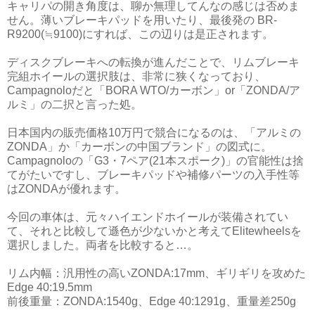
キャリパの開き角度は、聊か無理してんなの感じは否めま
せん。薄いブレーキパッドを用いたり、最後発の BR-
R9200(≒9100)にすれば、この辺りは是正されます。
ディスクブレーキへの転換が進んだことで、リムブレーキ
完組ホイールの選択肢は、非常に狭くなっており、
Campagnoloだと「BORA WTO/カーボン」or「ZONDA/ア
ルミ」の二択と言った処。
日本国内の販売価格10万円で競合になるのは、「アルミの
ZONDA」か「カーボンの中国ブランド」の図式に。
Campagnoloの「G3・7ペア(21本スポーク)」の官能性は捨
てがたいですし、ブレーキパッドや補修パーツの入手性等
はZONDAが優れます。
今回の車体は、元々ハイエンドホイールが装備されてい
て、それと比較して遜色が少ないかと考えてElitewheelsを
選択しました。両者を比較すると…。
リム内幅：汎用性の高いZONDA:17mm、ギリギリを攻めた
Edge 40:19.5mm
前後重量：ZONDA:1540g、Edge 40:1291g、重量差250g