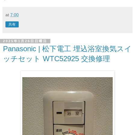
at
7:00
共有
2025年1月26日日曜日
Panasonic | 松下電工 埋込浴室換気スイ
ッチセット WTC52925 交換修理