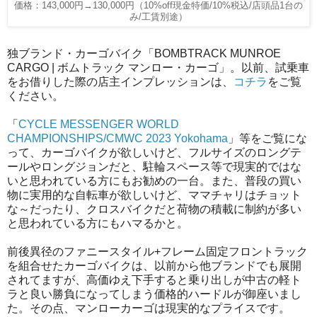
価格：143,000円→130,000円（10%off現金特価/10%税込/店頭品1台の
み/工賃別途）
独ブランド・カーゴバイク「BOMBTRACK MUNROE
CARGO | ボムトラック マンロー・カーゴ」。以前、試乗車
をお借りした際の店主インプレッションは、
コチラ
をご覧
ください。
「
CYCLE MESSENGER WORLD
CHAMPIONSHIPS/CMWC 2023 Yokohama
」等をご覧にな
って、カーゴバイクが欲しいけど、フルサイズのロングテ
ールやロングジョンだと、駐輪スペース等で現実的ではな
いと思われている方にもお勧めの一台。また、普段の買い
物に実用的な自転車が欲しいけど、ママチャリはチョット
な～だったり、クロスバイクだと荷物の積載に制約が多い
と思われている方にもハマるかと。
前後異径のファニースタイル+フレーム固定フロントラック
を組合せたカーゴバイクは、以前から他ブランドでも展開
されてますが、高価ゆえ下手すると乗り出しが中古の軽ト
ラと良い勝負になってしまう価格的ハードルが御座いまし
た。その点、マンローカーゴは現実的なプライスです。