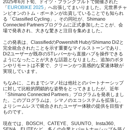
2025年6月下旬、ドイツ・フランクフルトで開催された
「
EUROBIKE 2025
」へ出張してまいりました。
元世界チャ
ンピオンのトム・ボーネンが出資していることでも知られ
る「Classified Cycling」。その同社が、Shimano
Connected Partnersプログラムに正式参加したことが、会
場で発表され、大きな驚きと注目を集めました。
この発表は、ClassifiedのPowershift HubがShimano Di2と
完全統合されたことを示す重要なマイルストーンであり、
Di2ユーザーが既存のSTレバーから直接ハブを操作できる
ようになったことが大きな話題となりました。追加のボタ
ンやリモートは不要で、クリーンかつ直感的な変速体験が
実現しています。
ちなみに、これまでシマノ社は他社とのパートナーシップ
に対して比較的閉鎖的な姿勢をとってきましたが、近年
「Shimano Connected Partners」プログラムを発表しまし
た。このプログラムは、シマノのエコシステムを拡張し、
よりシームレスで統合されたユーザー体験の提供を目指す
ものです。
現在では、BOSCH、CATEYE、SUUNTO、Insta360、
SENA、ELITEなど、多くの企業とパートナーシップを築く