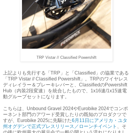
TRP Vistar // Classified Powershift
上記よりも先行する「TRP」と「Classified」の協業である
「TRP Vistar // Classified Powershift」。TRPのワイヤレス
ディレイラー＆ブレーキレバーと、ClassifiedのPowershift
Hub（内装2段変速）を統合したもので、1x16速/1x15速電
動グループセットになります。
こちらは、Unbound Gravel 2024やEurobike 2024でコンポ
ーネント部門のアワード受賞したりの既知のプロダクツで
すが、Eurobike 2025に先駆けた
6月11日にアメリカ・ユタ
州オグデンで正式プレスリリース／ローンチイベント
、そ
の後に欧州最大の展示会で一般公開という流れになりまし