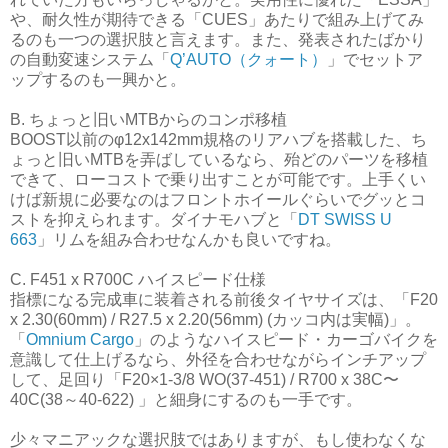
や、耐久性が期待できる「CUES」あたりで組み上げてみ
るのも一つの選択肢と言えます。また、発表されたばかり
の自動変速システム「
Q’AUTO（クォート）
」でセットア
ップするのも一興かと。
B. ちょっと旧いMTBからのコンポ移植
BOOST以前のφ12x142mm規格のリアハブを搭載した、ち
ょっと旧いMTBを弄ばしているなら、殆どのパーツを移植
できて、ローコストで乗り出すことが可能です。上手くい
けば新規に必要なのはフロントホイールぐらいでグッとコ
ストを抑えられます。ダイナモハブと「
DT SWISS U
663
」リムを組み合わせなんかも良いですね。
C. F451 x R700C ハイスピード仕様
指標になる完成車に装着される前後タイヤサイズは、「F20
x 2.30(60mm) / R27.5 x 2.20(56mm) (カッコ内は実幅)」。
「
Omnium Cargo
」のようなハイスピード・カーゴバイクを
意識して仕上げるなら、外径を合わせながらインチアップ
して、足回り「F20×1-3/8 WO(37-451) / R700 x 38C〜
40C(38～40-622) 」と細身にするのも一手です。
少々マニアックな選択肢ではありますが、もし使わなくな