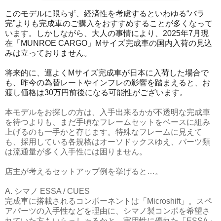
このモデルに限らず、経済性を考慮するといわゆる“バラ
完”よりも完成車のご購入をおすすめすることが多くなって
います。しかしながら、大人の事情により、2025年7月現
在「MUNROE CARGO」Mサイズ完成車の国内入荷の見込
みは立っておりません。
将来的に、運よくMサイズ完成車が日本に入荷した場合で
も、昨今の為替レートやインフレの影響を踏まえると、お
渡し価格は30万円前後になる可能性がございます。
本モデルをお探しの方は、入手出来るかが不透明な完成車
を待つよりも、まだ手頃なフレームセットをベースに組み
上げるのも一手かと存じます。特殊なフレームに見えて
も、採用している各規格はオーソドックスゆえ、パーツ類
は流通量が多く入手性には困りません。
店主が考えるセットアップ例を挙げると…。
A. シマノ ESSA / CUES
完成車に搭載されるコンポーネントは「Microshift」。スペ
アパーツの入手性などを理由に、シマノ製コンポを希望さ
れていた方もいらっしゃるかと。実用性に優れた「ESSA」