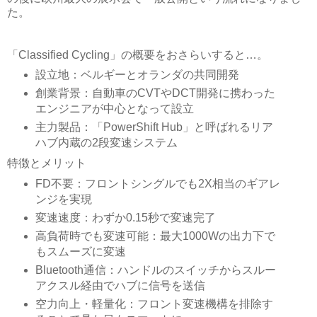
た。
「Classified Cycling」の概要をおさらいすると…。
設立地：ベルギーとオランダの共同開発
創業背景：自動車のCVTやDCT開発に携わった
エンジニアが中心となって設立
主力製品：「PowerShift Hub」と呼ばれるリア
ハブ内蔵の2段変速システム
特徴とメリット
FD不要：フロントシングルでも2X相当のギアレ
ンジを実現
変速速度：わずか0.15秒で変速完了
高負荷時でも変速可能：最大1000Wの出力下で
もスムーズに変速
Bluetooth通信：ハンドルのスイッチからスルー
アクスル経由でハブに信号を送信
空力向上・軽量化：フロント変速機構を排除す