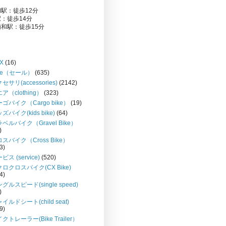
駅：徒歩12分
：徒歩14分
和駅：徒歩15分
X
(16)
le（セール）
(635)
セサリ(accessories)
(2142)
ア（clothing）
(323)
ゴバイク（Cargo bike）
(19)
ズバイク(kids bike)
(64)
ベルバイク（Gravel Bike）
)
スバイク（Cross Bike）
3)
ビス (service)
(520)
ロクロスバイク(CX Bike)
4)
グルスピード(single speed)
)
イルドシート(child seat)
9)
クトレーラー(Bike Trailer）