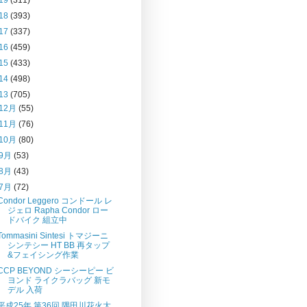
18
(393)
17
(337)
16
(459)
15
(433)
14
(498)
13
(705)
12月
(55)
11月
(76)
10月
(80)
9月
(53)
8月
(43)
7月
(72)
Condor Leggero コンドール レ
ジェロ Rapha Condor ロー
ドバイク 組立中
Tommasini Sintesi トマジーニ
シンテシー HT BB 再タップ
&フェイシング作業
CCP BEYOND シーシーピー ビ
ヨンド ライクラバッグ 新モ
デル 入荷
平成25年 第36回 隅田川花火大