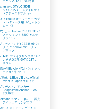
ヤケシ 2012モデル 特価
atran velo STYLO SIDE
ADJUSTABLE スタイロサイ
ドアジャスタブル キッ...
OGK kabuto オージーケー カブ
ト レディース用 UVカットグ
ローブ2
アンカー Anchor RL8 ELITE パ
ステル ミント 6800 アルテ
グラ 11S
ブリヂストン HYDEE.B ボバイ
ク ミニ bobike mini+ グレー
ブラック
5LINKS ファイブリンクス 14イ
ンチ 内装3段 60T & 13T カ
スタム
BNAVI Bicycle NAVI バイシクル
ナビ 9月号 No.71
L'英雄、L'Eiyu L'Eroica official
event in Japan エロイカ ...
ブリヂストン アンカー
Bridgestone Anchor RFA5
EQUIPE
shimano シマノ EQX2-PH 調光
アイウエア サングラス
KMC X10 チェーン ゴールド