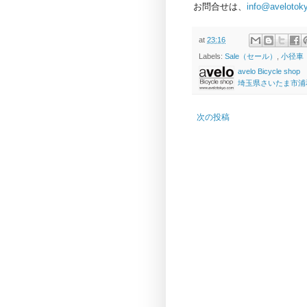
お問合せは、
info@avelotok
at
23:16
Labels:
Sale（セール）
,
小径車（m
avelo Bicycle shop
埼玉県さいたま市浦和区高砂
次の投稿