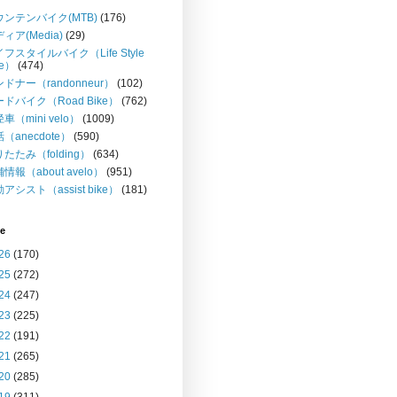
ウンテンバイク(MTB)
(176)
ィア(Media)
(29)
フスタイルバイク（Life Style
ke）
(474)
ドナー（randonneur）
(102)
ドバイク（Road Bike）
(762)
車（mini velo）
(1009)
（anecdote）
(590)
たたみ（folding）
(634)
情報（about avelo）
(951)
アシスト（assist bike）
(181)
ve
26
(170)
25
(272)
24
(247)
23
(225)
22
(191)
21
(265)
20
(285)
19
(311)