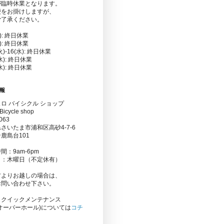
が臨時休業となります。
便をお掛けしますが、
ご了承ください。
金): 終日休業
水): 終日休業
(火)-16(水): 終日休業
(水): 終日休業
(水): 終日休業
報
ロ バイシクル ショップ
Bicycle shop
063
さいたま市浦和区高砂4-7-6
鹿島台101
間：9am-6pm
日：木曜日（不定休有）
方よりお越しの場合は、
お問い合わせ下さい。
りクイックメンテナンス
オーバーホール)については
コチ