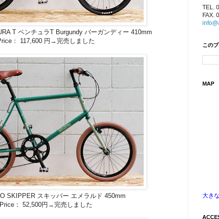
TEL. 
FAX. 
info@
TURA T ベンチュラT Burgundy バーガンディー 410mm
Price： 117,600 円→完売しました
このブ
MAP
大き
UNO SKIPPER スキッパー エメラルド 450mm
Price： 52,500円→完売しました
ACCE