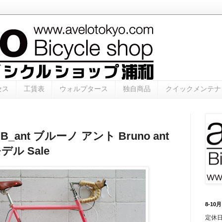
セス
工賃表
ウォルプタース
独自商品
クイックメンテナ
B_ant ブルーノ アント Bruno ant
デル Sale
8-1
定休