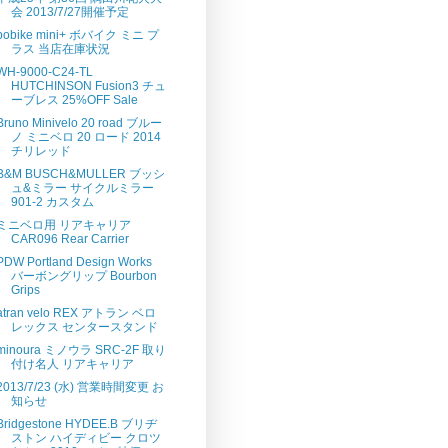
会 2013/7/27開催予定
bobike mini+ ボバイク ミニ プ
ラス 当店在庫状況
WH-9000-C24-TL
HUTCHINSON Fusion3 チュ
ーブレス 25%OFF Sale
Bruno Minivelo 20 road ブルー
ノ ミニベロ 20 ロード 2014
チリレッド
B&M BUSCH&MULLER ブッシ
ュ&ミラー サイクルミラー
901-2 カスタム
ミニベロ用 リアキャリア
CAR096 Rear Carrier
PDW Portland Design Works
バーボングリップ Bourbon
Grips
atran velo REX アトラン ベロ
レックス センタースタンド
minoura ミノウラ SRC-2F 取り
付け名人 リアキャリア
2013/7/23 (水) 営業時間変更 お
知らせ
Bridgestone HYDEE.B ブリヂ
ストン ハイディビー クロツ