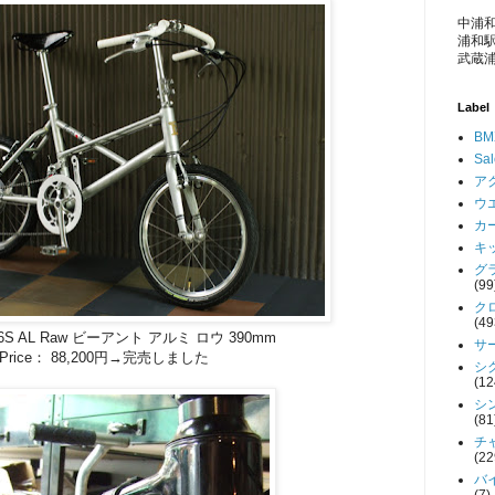
中浦和
浦和駅
武蔵浦
Label
BM
Sa
アク
ウエ
カー
キッ
グラ
(99
クロ
(49
406S AL Raw ビーアント アルミ ロウ 390mm
サー
Price： 88,200円→完売しました
シク
(12
シン
(81
チャ
(22
バイ
(7)