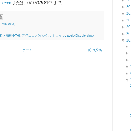
yo.com
または、070-5075-8192 まで。
►
20
►
20
►
20
ini velo）
►
20
►
20
4-7-6, アヴェロ バイシクル ショップ, avelo Bicycle shop
▼
20
►
ホーム
前の投稿
►
►
►
►
▼