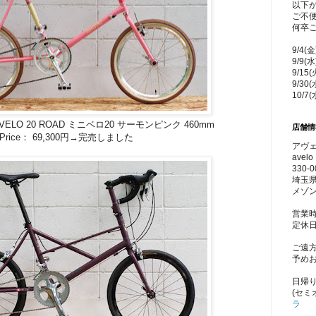
以下
ご不
何卒
9/4(
9/9(
9/15
9/30
10/7
NI VELO 20 ROAD ミニベロ20 サーモンピンク 460mm
店舗情
Price： 69,300円→完売しました
アヴェ
avelo 
330-0
埼玉県
メゾン
営業時
定休
ご遠
予め
日帰
(セミ
ラ