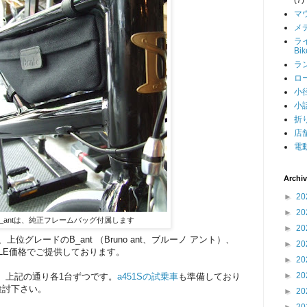
マ
メデ
ライ
Bi
ラン
ロー
小径
小話
折り
店舗
電動
Archi
►
20
►
20
B_antは、純正フレームバッグ付属します
►
20
位グレードのB_ant （Bruno ant、ブルーノ アント）、
►
20
ALE価格でご提供しております。
►
20
►
20
庫は、上記の通り各1台ずつです。
a451Sの
試乗車
も準備しており
検討下さい。
►
20
►
20