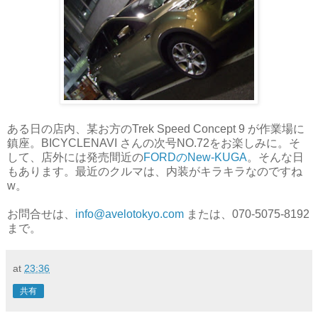
ある日の店内、某お方のTrek Speed Concept 9 が作業場に
鎮座。BICYCLENAVI さんの次号NO.72をお楽しみに。そ
して、店外には発売間近の
FORDのNew-KUGA
。そんな日
もあります。最近のクルマは、内装がキラキラなのですね
w。
お問合せは、
info@avelotokyo.com
または、070-5075-8192
まで。
at
23:36
共有