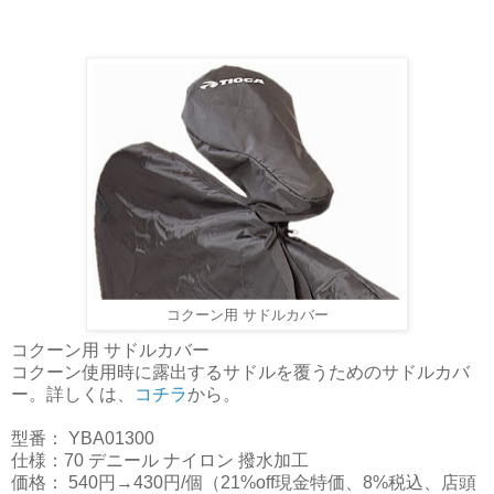
コクーン用 サドルカバー
コクーン用 サドルカバー
コクーン使用時に露出するサドルを覆うためのサドルカバ
ー。詳しくは、
コチラ
から。
型番： YBA01300
仕様：70 デニール ナイロン 撥水加工
価格： 540円→430円/個（21%off現金特価、8%税込、店頭