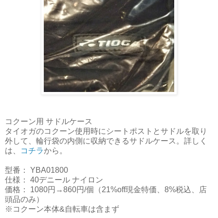
コクーン用 サドルケース
タイオガのコクーン使用時にシートポストとサドルを取り
外して、輪行袋の内側に収納できるサドルケース。詳しく
は、
コチラ
から。
型番： YBA01800
仕様： 40デニール ナイロン
価格： 1080円→860円/個（21%off現金特価、8%税込、店
頭品のみ）
※コクーン本体&自転車は含まず