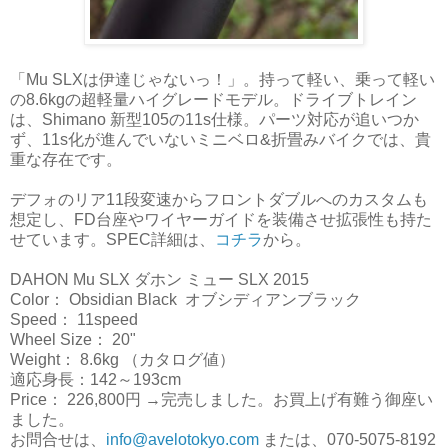
「Mu SLXは伊達じゃないっ！」。持って軽い、乗って軽い
の8.6kgの超軽量ハイグレードモデル。ドライブトレイン
は、Shimano 新型105の11s仕様。パーツ対応が追いつか
ず、11s化が進んでいないミニベロ&折畳みバイクでは、貴
重な存在です。
デフォのリア11段変速からフロントダブルへのカスタムも
想定し、FD台座やワイヤーガイドを装備させ拡張性も持た
せています。SPEC詳細は、
コチラ
から。
DAHON Mu SLX ダホン ミュー SLX 2015
Color： Obsidian Black オブシディアンブラック
Speed： 11speed
Wheel Size： 20"
Weight： 8.6kg （カタログ値）
適応身長：142～193cm
Price： 226,800円 →完売しました。お買上げ有難う御座い
ました。
お問合せは、
info@avelotokyo.com
または、070-5075-8192