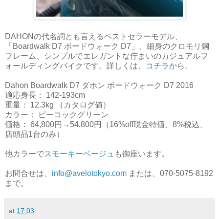
DAHONの代名詞とも言えるベストセラーモデル、
「Boardwalk D7 ボードウォーク D7」。細身のクロモリ鋼
フレーム、シンプルでエレガントな佇まいのカジュアルフ
ォールディングバイクです。詳しくは、
コチラ
から。
Dahon Boardwalk D7 ダホン ボードウォーク D7 2016
適応身長： 142-193cm
重量： 12.3kg （カタログ値）
カラー： ピーコックグリーン
価格： 64,800円→54,800円（16%off現金特価、8%税込、
店頭品1台のみ）
他カラーで
スモーキーベージュ
も御座います。
お問合せは、
info@avelotokyo.com
または、070-5075-8192
まで。
at
17:03