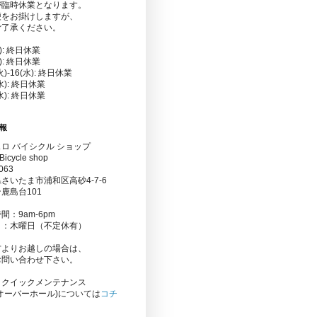
が臨時休業となります。
便をお掛けしますが、
ご了承ください。
金): 終日休業
水): 終日休業
(火)-16(水): 終日休業
(水): 終日休業
(水): 終日休業
報
ロ バイシクル ショップ
Bicycle shop
063
さいたま市浦和区高砂4-7-6
鹿島台101
間：9am-6pm
日：木曜日（不定休有）
方よりお越しの場合は、
お問い合わせ下さい。
りクイックメンテナンス
オーバーホール)については
コチ