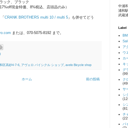
ブラック、ブラック
中浦和
円（17%off現金特価、8%税込、店頭品のみ）
浦和駅
武蔵浦
、「
CRANK BROTHERS multi 10 / multi 5
」も併せてどう
Label
yo.com
または、070-5075-8192 まで。
BM
Sa
アク
ウエ
)
カー
キッ
4-7-6, アヴェロ バイシクル ショップ, avelo Bicycle shop
グラ
(99
ホーム
前の投稿
クロ
(49
サー
シク
(12
シン
(81
チャ
(22
バイ
(7)