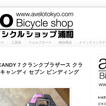
セス
工賃表
ウォルプタース
独自商品
クイックメンテナ
ers CANDY 7 クランクブラザース クラ
 キャンディ セブン ビンディング
8-1
定休