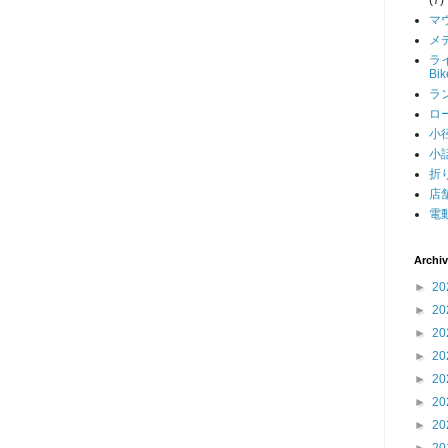
マ
メデ
ライ
Bi
ラン
ロー
小径
小話
折り
店舗
電動
Archi
►
20
►
20
►
20
►
20
►
20
►
20
►
20
►
20