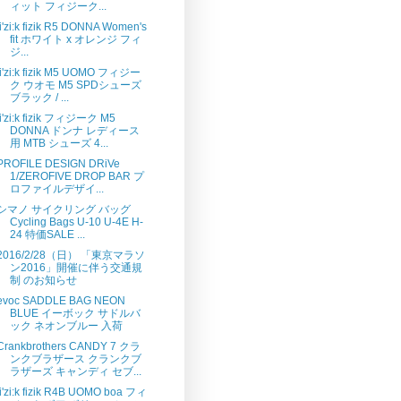
ィット フィジーク...
fi'zi:k fizik R5 DONNA Women's
fit ホワイト x オレンジ フィ
ジ...
fi'zi:k fizik M5 UOMO フィジー
ク ウオモ M5 SPDシューズ
ブラック / ...
fi'zi:k fizik フィジーク M5
DONNA ドンナ レディース
用 MTB シューズ 4...
PROFILE DESIGN DRiVe
1/ZEROFIVE DROP BAR プ
ロファイルデザイ...
シマノ サイクリング バッグ
Cycling Bags U-10 U-4E H-
24 特価SALE ...
2016/2/28（日） 「東京マラソ
ン2016」開催に伴う交通規
制 のお知らせ
evoc SADDLE BAG NEON
BLUE イーボック サドルバ
ック ネオンブルー 入荷
Crankbrothers CANDY 7 クラ
ンクブラザース クランクブ
ラザーズ キャンディ セブ...
fi'zi:k fizik R4B UOMO boa フィ