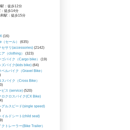
駅：徒歩12分
：徒歩14分
和駅：徒歩15分
X
(16)
le（セール）
(635)
セサリ(accessories)
(2142)
ア（clothing）
(323)
ゴバイク（Cargo bike）
(19)
ズバイク(kids bike)
(64)
ベルバイク（Gravel Bike）
)
スバイク（Cross Bike）
3)
ビス (service)
(520)
ロクロスバイク(CX Bike)
4)
グルスピード(single speed)
)
イルドシート(child seat)
9)
クトレーラー(Bike Trailer）