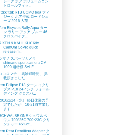
ジーク ボア ボリュームコン
トロールフィッ...
fi'zi:k fizik R1B UOMO boa フィ
ジーク ボア搭載 ロードシュ
ーズ 2016 入荷
Tern Bicycles Rally Aqua ター
ン ラリー アクア ブルー 46
クロスバイク...
RIXEN & KAUL KLICKfix
CamOn! GoPro quick
release m...
シマノ スポーツカメラ
shimano sport camera CM-
1000 超特価 SALE
ココロマチ 「馬喰町時間」 掲
載頂きました
tern Eclipse P18 ターン イクリ
プス P18 24インチ フォール
ディング クロスバ...
2016/2/24（水） 終日休業の予
定でしたが、16-21時営業し
ます
SCHWALBE ONE シュワルベ
ワン 700*25C 700*23C クリ
ンチャー 45%of...
tern Rear Derailleur Adapter タ