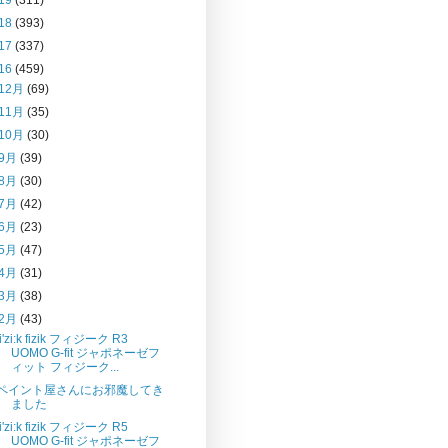
18
(393)
17
(337)
16
(459)
12月
(69)
11月
(35)
10月
(30)
9月
(39)
8月
(30)
7月
(42)
6月
(23)
5月
(47)
4月
(31)
3月
(38)
2月
(43)
fi'zi:k fizik フィジーク R3
UOMO G-fit ジャポネーゼフ
ィット フィジーク...
ペイント屋さんにお邪魔してき
ました
fi'zi:k fizik フィジーク R5
UOMO G-fit ジャポネーゼフ