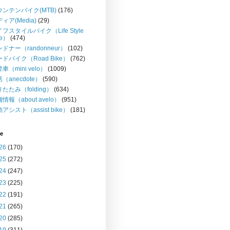
ウンテンバイク(MTB)
(176)
ィア(Media)
(29)
フスタイルバイク（Life Style
ke）
(474)
ドナー（randonneur）
(102)
ドバイク（Road Bike）
(762)
車（mini velo）
(1009)
（anecdote）
(590)
たたみ（folding）
(634)
情報（about avelo）
(951)
アシスト（assist bike）
(181)
ve
26
(170)
25
(272)
24
(247)
23
(225)
22
(191)
21
(265)
20
(285)
19
(311)