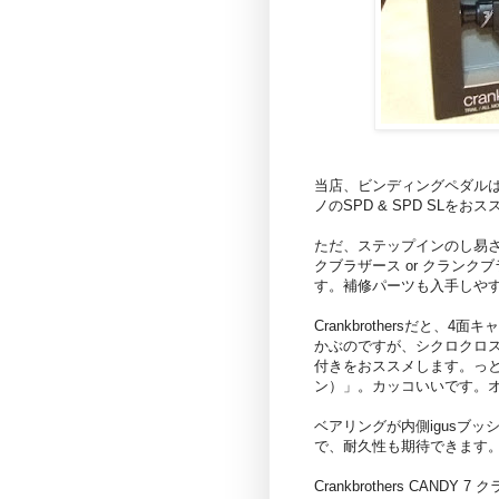
当店、ビンディングペダル
ノのSPD & SPD SLを
ただ、ステップインのし易さ&デ
クブラザース or クラン
す。補修パーツも入手しや
Crankbrothersだと、
かぶのですが、シクロクロス
付きをおススメします。っという
ン）」。カッコいいです。
ベアリングが内側igusブ
で、耐久性も期待できます
Crankbrothers CAN