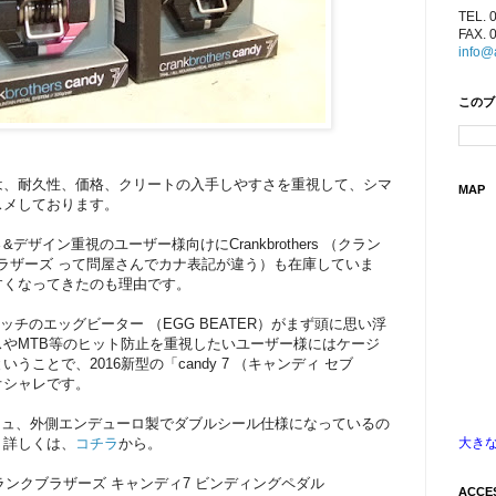
TEL. 
FAX. 
info@
このブ
は、耐久性、価格、クリートの入手しやすさを重視して、シマ
MAP
おススメしております。
ザイン重視のユーザー様向けにCrankbrothers （クラン
クブラザーズ って問屋さんでカナ表記が違う）も在庫していま
すくなってきたのも理由です。
4面キャッチのエッグビーター （EGG BEATER）がまず頭に思い浮
やMTB等のヒット防止を重視したいユーザー様にはケージ
ことで、2016新型の「candy 7 （キャンディ セブ
オシャレです。
ッシュ、外側エンデューロ製でダブルシール仕様になっているの
大き
。詳しくは、
コチラ
から。
DY 7 クランクブラザーズ キャンディ7 ビンディングペダル
ACCE