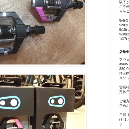
以下
ご不
何卒
9/4(
9/9(
9/15
9/30
10/7
店舗情
アヴェ
avelo 
330-0
埼玉県
メゾン
営業時
定休
ご遠
予め
日帰
(セミ
ラ