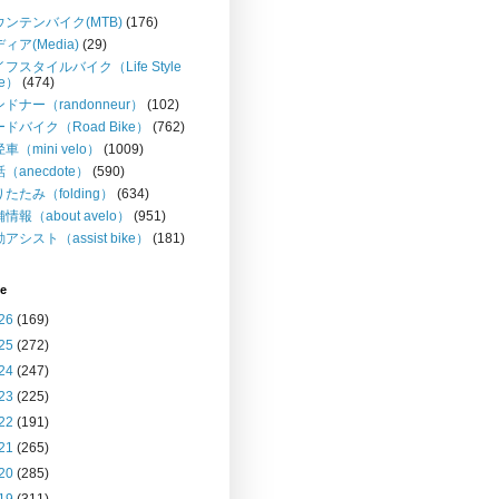
ウンテンバイク(MTB)
(176)
ィア(Media)
(29)
フスタイルバイク（Life Style
ke）
(474)
ドナー（randonneur）
(102)
ドバイク（Road Bike）
(762)
車（mini velo）
(1009)
（anecdote）
(590)
たたみ（folding）
(634)
情報（about avelo）
(951)
アシスト（assist bike）
(181)
ve
26
(169)
25
(272)
24
(247)
23
(225)
22
(191)
21
(265)
20
(285)
19
(311)