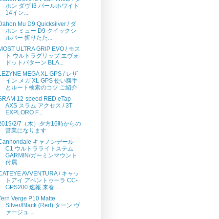
ホン ダヴ i3 パールホワイト
14イン...
Dahon Mu D9 Quicksilver / ダ
ホン ミュー D9 クイックシ
ルバー 折りたた...
MOST ULTRA GRIP EVO / モス
ト ウルトラグリップ エヴォ
ドットパターン BLA...
LEZYNE MEGA XL GPS / レザ
イン メガ XL GPS 使い勝手
とルート検索のコツ ご紹介
SRAM 12-speed RED eTap
AXS スラム アクセス / 3T
EXPLORO F...
2019/2/7（木）夕方16時からの
営業になります
Cannondale キャノンデール
C1 ウルトラライトステム
GARMIN/ガーミンマウント
付属...
CATEYE AVVENTURA / キャッ
トアイ アベントゥーラ CC-
GPS200 速報 来春 ...
Tern Verge P10 Matte
Silver/Black (Red) ターン ヴ
ァージュ ...