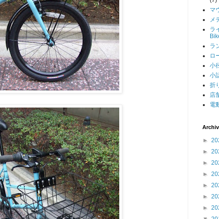
マ
メデ
ライ
Bi
ラン
ロー
小径
小話
折り
店舗
電動
Archi
►
20
►
20
►
20
►
20
►
20
►
20
►
20
▼
20