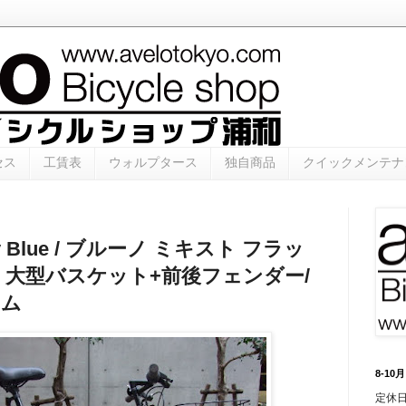
セス
工賃表
ウォルプタース
独自商品
クイックメンテナ
 sky Blue / ブルーノ ミキスト フラッ
 大型バスケット+前後フェンダー/
タム
8-1
定休