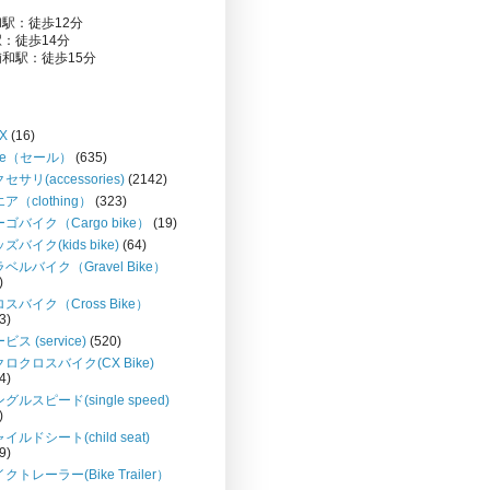
駅：徒歩12分
：徒歩14分
和駅：徒歩15分
X
(16)
le（セール）
(635)
セサリ(accessories)
(2142)
ア（clothing）
(323)
ゴバイク（Cargo bike）
(19)
ズバイク(kids bike)
(64)
ベルバイク（Gravel Bike）
)
スバイク（Cross Bike）
3)
ビス (service)
(520)
ロクロスバイク(CX Bike)
4)
グルスピード(single speed)
)
イルドシート(child seat)
9)
クトレーラー(Bike Trailer）