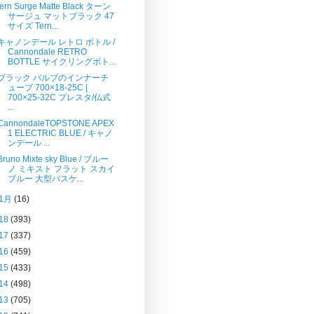
tern Surge Matte Black ターン
サージュ マットブラック 47
サイズ Tern...
キャノンデール レトロ ボトル /
Cannondale RETRO
BOTTLE サイクリングボト...
ブラック バルブのインナーチ
ューブ 700×18-25C |
700×25-32C プレスタ/仏式
...
CannondaleTOPSTONE APEX
1 ELECTRIC BLUE / キャノ
ンデール ...
Bruno Mixte sky Blue / ブルー
ノ ミキスト フラット スカイ
ブルー 大型バスケ...
1月
(16)
18
(393)
17
(337)
16
(459)
15
(433)
14
(498)
13
(705)