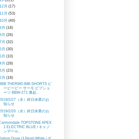
12月
(17)
11月
(53)
10月
(40)
9月
(18)
8月
(26)
7月
(32)
6月
(30)
5月
(10)
4月
(28)
3月
(23)
2月
(18)
BBB THERMO BIB-SHORTS ビ
ービービー サーモ ビブショ
ーツ BBW-271 裏起...
2019/2/27（水）終日休業のお
知らせ
2019/2/20（水）終日休業のお
知らせ
Cannondale TOPSTONE APEX
1 ELECTRIC BLUE / キャノ
ンデール...
Dahon Dove i3 Pearl White / ダ