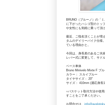
BRUNO（ブルーノ）の「
に下がったハシゴ型のトッ
や女性にも気軽に乗って頂
最近、ご指名頂くことが増え
タムのデイリーバイク仕様
ている理由かと。
今回は、身長差のあるご夫
レバー式に変更して、サド
ベース車体
Bruno Minivelo Mixt
カラー： スカイブルー
タイヤサイズ： 20"
サイズ： 410mm (適応身長1
※バスケット取付方法や使
すことをご了承ください。
お問合せは、
info@avelotok