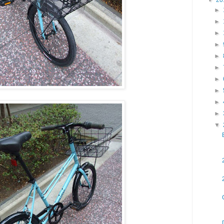
►
►
►
►
►
►
►
►
►
►
▼