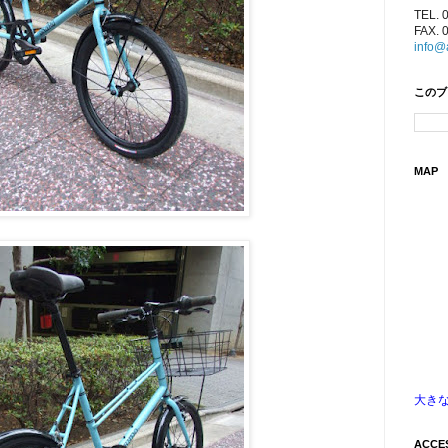
TEL. 
FAX. 
info@
このブ
MAP
大き
ACCE