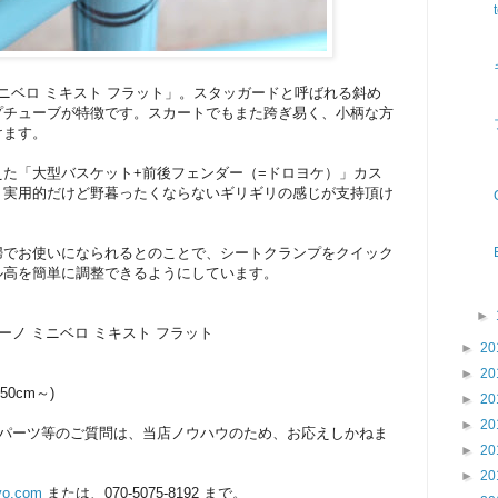
ミニベロ ミキスト フラット」。スタッガードと呼ばれる斜め
プチューブが特徴です。スカートでもまた跨ぎ易く、小柄な方
けます。
た「大型バスケット+前後フェンダー（=ドロヨケ）」カス
。実用的だけど野暮ったくならないギリギリの感じが支持頂け
婦でお使いになられるとのことで、シートクランプをクイック
ル高を簡単に調整できるようにしています。
►
e F ブルーノ ミニベロ ミキスト フラット
►
20
►
20
50cm～)
►
20
►
20
用パーツ等のご質問は、当店ノウハウのため、お応えしかねま
►
20
►
20
yo.com
または、070-5075-8192 まで。