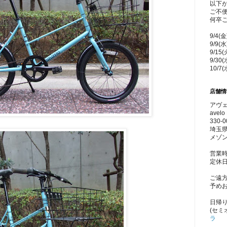
以下
ご不
何卒
9/4(
9/9(
9/15
9/30
10/7
店舗情
アヴェ
avelo 
330-0
埼玉県
メゾン
営業時
定休
ご遠
予め
日帰
(セミ
ラ