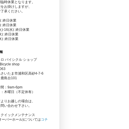
が臨時休業となります。
便をお掛けしますが、
ご了承ください。
金): 終日休業
水): 終日休業
(火)-16(水): 終日休業
(水): 終日休業
(水): 終日休業
報
ロ バイシクル ショップ
Bicycle shop
063
さいたま市浦和区高砂4-7-6
鹿島台101
間：9am-6pm
日：木曜日（不定休有）
方よりお越しの場合は、
お問い合わせ下さい。
りクイックメンテナンス
オーバーホール)については
コチ