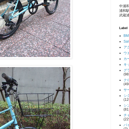
中浦和
浦和駅
武蔵浦
Label
BM
Sa
アク
ウエ
カー
キッ
グラ
(98
クロ
(49
サー
シク
(12
シン
(81
チャ
(22
バイ
(7)