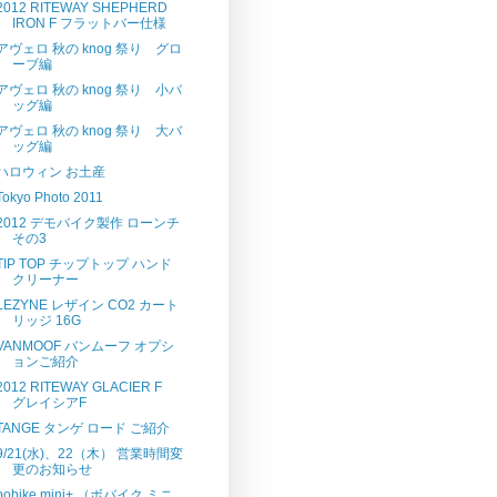
2012 RITEWAY SHEPHERD
IRON F フラットバー仕様
アヴェロ 秋の knog 祭り グロ
ーブ編
アヴェロ 秋の knog 祭り 小バ
ッグ編
アヴェロ 秋の knog 祭り 大バ
ッグ編
ハロウィン お土産
Tokyo Photo 2011
2012 デモバイク製作 ローンチ
その3
TIP TOP チップトップ ハンド
クリーナー
LEZYNE レザイン CO2 カート
リッジ 16G
VANMOOF バンムーフ オプシ
ョンご紹介
2012 RITEWAY GLACIER F
グレイシアF
TANGE タンゲ ロード ご紹介
9/21(水)、22（木） 営業時間変
更のお知らせ
bobike mini+ （ボバイク ミニ