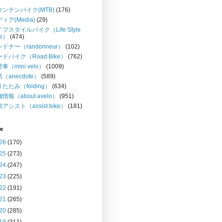
ウンテンバイク(MTB)
(176)
ィア(Media)
(29)
フスタイルバイク（Life Style
ke）
(474)
ドナー（randonneur）
(102)
ドバイク（Road Bike）
(762)
車（mini velo）
(1009)
（anecdote）
(589)
たたみ（folding）
(634)
情報（about avelo）
(951)
アシスト（assist bike）
(181)
ve
26
(170)
25
(273)
24
(247)
23
(225)
22
(191)
21
(265)
20
(285)
19
(311)