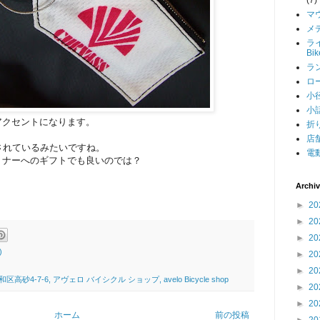
マ
メデ
ライ
Bi
ラン
ロー
小径
小話
アクセントになります。
折り
店舗
紹介されているみたいですね。
電動
トナーへのギフトでも良いのでは？
Archi
►
20
►
20
►
20
)
►
20
►
20
4-7-6, アヴェロ バイシクル ショップ, avelo Bicycle shop
►
20
►
20
ホーム
前の投稿
►
20