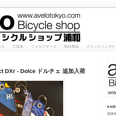
セス
工賃表
ウォルプタース
独自商品
クイックメンテナ
act DXr - Dolce ドルチェ 追加入荷
8-1
定休