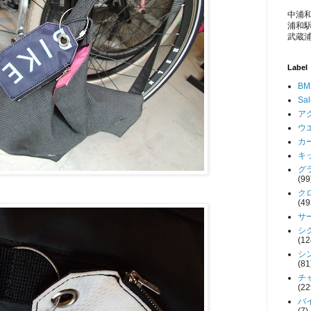
中浦和
浦和駅
武蔵浦
Label
BM
Sa
アク
ウエ
カー
キッ
グラ
(99
クロ
(49
サー
シク
(12
シン
(81
チャ
(22
バイ
(7)