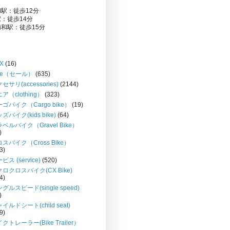
駅：徒歩12分
：徒歩14分
和駅：徒歩15分
X
(16)
le（セール）
(635)
セサリ(accessories)
(2144)
ア（clothing）
(323)
ゴバイク（Cargo bike）
(19)
ズバイク(kids bike)
(64)
ベルバイク（Gravel Bike）
)
スバイク（Cross Bike）
3)
ビス (service)
(520)
ロクロスバイク(CX Bike)
4)
グルスピード(single speed)
)
イルドシート(child seat)
9)
クトレーラー(Bike Trailer）