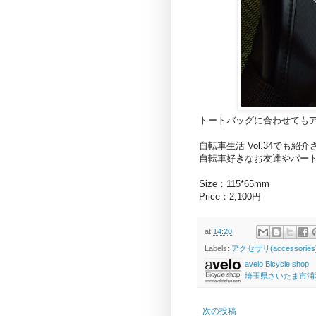
トートバッグに合わせても
自転車生活 Vol.34でも
自転車好きなお友達やパー
Size：115*65mm
Price：2,100円
at
14:20
Labels:
アクセサリ(accessories
avelo Bicycle shop
埼玉県さいたま市浦和区高砂
次の投稿