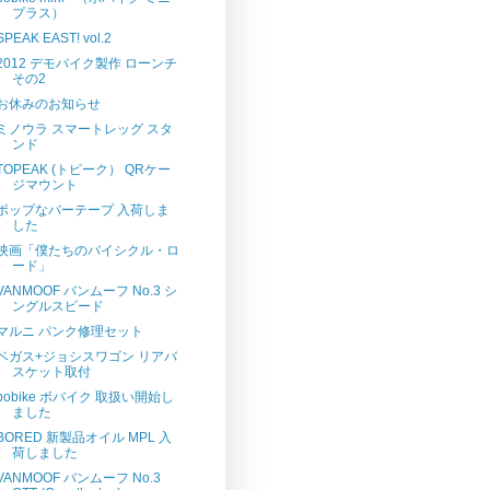
プラス）
SPEAK EAST! vol.2
2012 デモバイク製作 ローンチ
その2
お休みのお知らせ
ミノウラ スマートレッグ スタ
ンド
TOPEAK (トピーク） QRケー
ジマウント
ポップなバーテープ 入荷しま
した
映画「僕たちのバイシクル・ロ
ード」
VANMOOF バンムーフ No.3 シ
ングルスピード
マルニ パンク修理セット
ベガス+ジョシスワゴン リアバ
スケット取付
bobike ボバイク 取扱い開始し
ました
BORED 新製品オイル MPL 入
荷しました
VANMOOF バンムーフ No.3