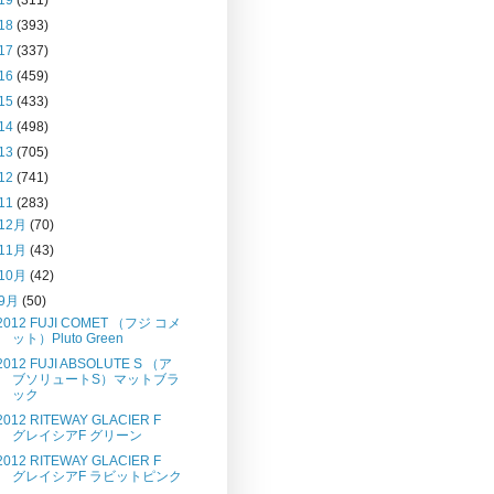
18
(393)
17
(337)
16
(459)
15
(433)
14
(498)
13
(705)
12
(741)
11
(283)
12月
(70)
11月
(43)
10月
(42)
9月
(50)
2012 FUJI COMET （フジ コメ
ット）Pluto Green
2012 FUJI ABSOLUTE S （ア
ブソリュートS）マットブラ
ック
2012 RITEWAY GLACIER F
グレイシアF グリーン
2012 RITEWAY GLACIER F
グレイシアF ラビットピンク