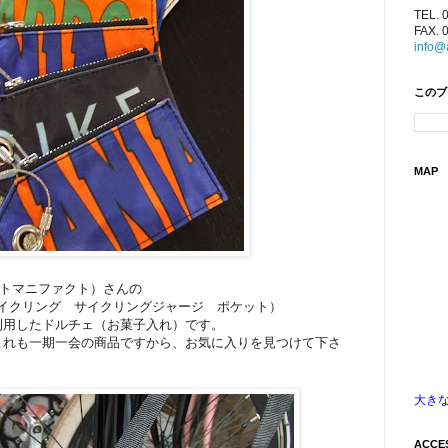
TEL. 
FAX. 
info@
このブ
MAP
ダズノットマニファクト）さんの
ェ（リサイクリング サイクリングジャージ ポケット）
利用したドルチェ（お菓子入れ）です。
これも一期一会の商品ですから、お気に入りを見つけて下さ
大き
ACCE