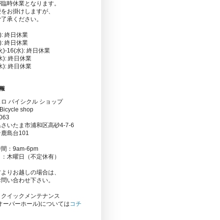
が臨時休業となります。
便をお掛けしますが、
ご了承ください。
金): 終日休業
水): 終日休業
(火)-16(水): 終日休業
(水): 終日休業
(水): 終日休業
報
ロ バイシクル ショップ
Bicycle shop
063
さいたま市浦和区高砂4-7-6
鹿島台101
間：9am-6pm
日：木曜日（不定休有）
方よりお越しの場合は、
お問い合わせ下さい。
りクイックメンテナンス
オーバーホール)については
コチ