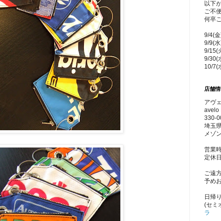
以下
ご不
何卒
9/4(
9/9(
9/15
9/30
10/7
店舗情
アヴェ
avelo 
330-0
埼玉県
メゾン
営業時
定休
ご遠
予め
日帰
(セミ
ラ