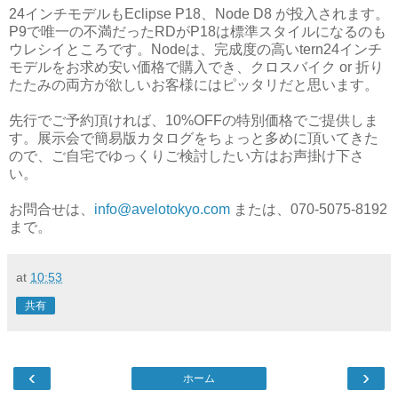
24インチモデルもEclipse P18、Node D8 が投入されます。
P9で唯一の不満だったRDがP18は標準スタイルになるのも
ウレシイところです。Nodeは、完成度の高いtern24インチ
モデルをお求め安い価格で購入でき、クロスバイク or 折り
たたみの両方が欲しいお客様にはピッタリだと思います。
先行でご予約頂ければ、10%OFFの特別価格でご提供しま
す。展示会で簡易版カタログをちょっと多めに頂いてきた
ので、ご自宅でゆっくりご検討したい方はお声掛け下さ
い。
お問合せは、
info@avelotokyo.com
または、070-5075-8192
まで。
at
10:53
共有
‹
›
ホーム