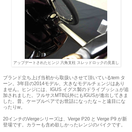
アップデートされたヒンジ 六角支柱 スレッドロックの見直し
ブランド立ち上げ当初から取扱いさせて頂いているtern タ
ーン。3年目の2014モデル、大きなモデルチェンジはあり
ません。ヒンジには、IGUS イグス製のドライブッシュが追
加されました。フルサスMTB以外にもIGUSが進出してきま
した。昔、ケーブルベアでお世話になったな～と遠目にな
ったりw。
20インチのVergeシリーズは、Verge P20 と Verge P9 が新
登場です。カラーも含め欲しかったレンジのバイクです。