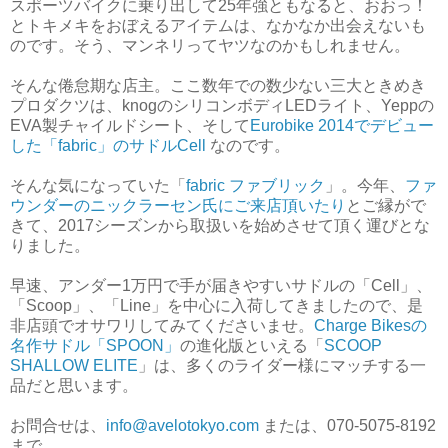
スポーツバイクに乗り出して25年強ともなると、おおっ！
とトキメキをおぼえるアイテムは、なかなか出会えないも
のです。そう、マンネリってヤツなのかもしれません。
そんな倦怠期な店主。ここ数年での数少ない三大ときめき
プロダクツは、knogのシリコンボディLEDライト、Yeppの
EVA製チャイルドシート、そして
Eurobike 2014でデビュー
した「fabric」のサドルCell
なのです。
そんな気になっていた「
fabric ファブリック
」。今年、
ファ
ウンダーのニックラーセン氏にご来店頂いたり
とご縁がで
きて、2017シーズンから取扱いを始めさせて頂く運びとな
りました。
早速、アンダー1万円で手が届きやすいサドルの「Cell」、
「Scoop」、「Line」を中心に入荷してきましたので、是
非店頭でオサワリしてみてくださいませ。
Charge Bikesの
名作サドル「SPOON」
の進化版といえる「
SCOOP
SHALLOW ELITE
」は、多くのライダー様にマッチする一
品だと思います。
お問合せは、
info@avelotokyo.com
または、070-5075-8192
まで。