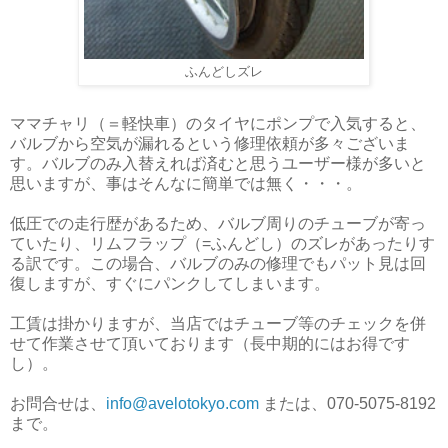
ふんどしズレ
ママチャリ（＝軽快車）のタイヤにポンプで入気すると、
バルブから空気が漏れるという修理依頼が多々ございま
す。バルブのみ入替えれば済むと思うユーザー様が多いと
思いますが、事はそんなに簡単では無く・・・。
低圧での走行歴があるため、バルブ周りのチューブが寄っ
ていたり、リムフラップ（=ふんどし）のズレがあったりす
る訳です。この場合、バルブのみの修理でもパット見は回
復しますが、すぐにパンクしてしまいます。
工賃は掛かりますが、当店ではチューブ等のチェックを併
せて作業させて頂いております（長中期的にはお得です
し）。
お問合せは、
info@avelotokyo.com
または、070-5075-8192
まで。