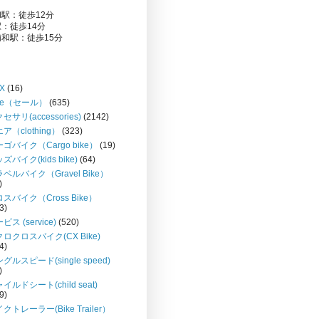
駅：徒歩12分
：徒歩14分
和駅：徒歩15分
X
(16)
le（セール）
(635)
セサリ(accessories)
(2142)
ア（clothing）
(323)
ゴバイク（Cargo bike）
(19)
ズバイク(kids bike)
(64)
ベルバイク（Gravel Bike）
)
スバイク（Cross Bike）
3)
ビス (service)
(520)
ロクロスバイク(CX Bike)
4)
グルスピード(single speed)
)
イルドシート(child seat)
9)
クトレーラー(Bike Trailer）