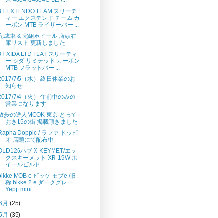
3T EXTENDO TEAM スリーテ
ィー エクステンド チーム カ
ーボン MTB ライザーバー ...
完成車 & 完組ホイール 店頭在
庫リスト 更新しました
3T XIDA LTD FLAT スリーティ
ー シダ リミテッド カーボン
MTB フラットバー ...
2017/7/5（水） 終日休業のお
知らせ
2017/7/4（火） 午前中のみの
営業になります
散歩の達人MOOK 東京 とって
おき15の街 掲載頂きました
Rapha Doppio / ラファ ドッピ
オ 店頭にて配布中
OLD126ハブ X-KEYMET/エッ
クスキーメット XR-19W ホ
イールビルド
bikke MOB e ビッケ モブe /旧
称 bikke 2 e ダークグレー
Yepp mini...
6月
(25)
5月
(35)