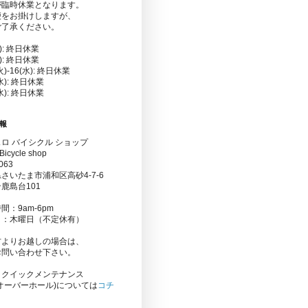
が臨時休業となります。
便をお掛けしますが、
ご了承ください。
金): 終日休業
水): 終日休業
(火)-16(水): 終日休業
(水): 終日休業
(水): 終日休業
報
ロ バイシクル ショップ
Bicycle shop
063
さいたま市浦和区高砂4-7-6
鹿島台101
間：9am-6pm
日：木曜日（不定休有）
方よりお越しの場合は、
お問い合わせ下さい。
りクイックメンテナンス
オーバーホール)については
コチ