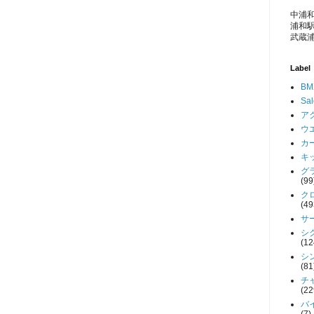
中浦和
浦和駅
武蔵浦
Label
BM
Sa
アク
ウエ
カー
キッ
グラ
(99
クロ
(49
サー
シク
(12
シン
(81
チャ
(22
バイ
(7)