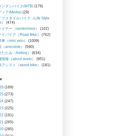
ウンテンバイク(MTB)
(176)
ィア(Media)
(29)
フスタイルバイク（Life Style
ke）
(474)
ドナー（randonneur）
(102)
ドバイク（Road Bike）
(762)
車（mini velo）
(1009)
（anecdote）
(590)
たたみ（folding）
(634)
情報（about avelo）
(951)
アシスト（assist bike）
(181)
ve
26
(169)
25
(273)
24
(247)
23
(225)
22
(191)
21
(265)
20
(285)
19
(311)