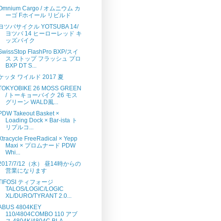
Omnium Cargo / オムニウム カ
ーゴ Fホイール リビルド
ヨツバサイクル YOTSUBA 14/
ヨツバ 14 ヒーローレッド キ
ッズバイク
SwissStop FlashPro BXP/スイ
ス ストップ フラッシュ プロ
BXP DT S...
ケッタ ワイルド 2017 夏
TOKYOBIKE 26 MOSS GREEN
/ トーキョーバイク 26 モス
グリーン WALD風...
PDW Takeout Basket ×
Loading Dock × Bar-ista ト
リプルコ...
Xtracycle FreeRadical × Yepp
Maxi × プロムナード PDW
Whi...
2017/7/12（水） 昼14時からの
営業になります
TIFOSI ティフォージ
TALOS/LOGIC/LOGIC
XL/DURO/TYRANT 2.0...
ABUS 4804KEY
110/4804COMBO 110 アブ
ス 4804K/4804C BLA...