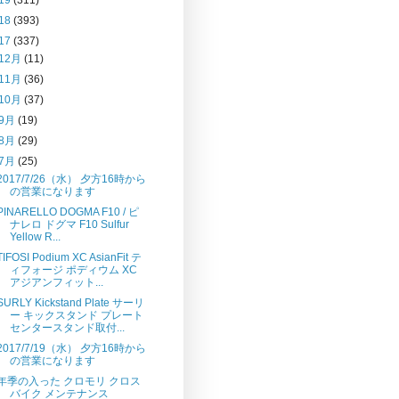
18
(393)
17
(337)
12月
(11)
11月
(36)
10月
(37)
9月
(19)
8月
(29)
7月
(25)
2017/7/26（水） 夕方16時から
の営業になります
PINARELLO DOGMA F10 / ピ
ナレロ ドグマ F10 Sulfur
Yellow R...
TIFOSI Podium XC AsianFit テ
ィフォージ ポディウム XC
アジアンフィット...
SURLY Kickstand Plate サーリ
ー キックスタンド プレート
センタースタンド取付...
2017/7/19（水） 夕方16時から
の営業になります
年季の入った クロモリ クロス
バイク メンテナンス