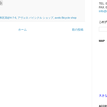
TEL. 
FAX. 
）
info@
4-7-6, アヴェロ バイシクル ショップ, avelo Bicycle shop
このブ
ホーム
前の投稿
MAP
大き
ACCE