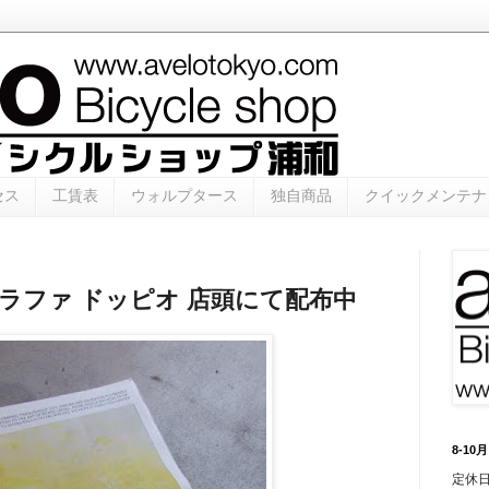
セス
工賃表
ウォルプタース
独自商品
クイックメンテナ
io / ラファ ドッピオ 店頭にて配布中
8-1
定休