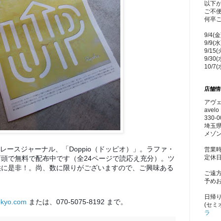
以下
ご不
何卒
9/4(
9/9(
9/15
9/30
10/7
店舗情
アヴェ
avelo 
330-0
埼玉県
メゾン
するレースジャーナル、「Doppio（ドッピオ）」。ラファ・
営業時
定休
頭で無料で配布中です（全24ページで読応え充分）。ツ
供に是非！。尚、数に限りがございますので、ご興味ある
ご遠
予め
日帰
okyo.com
または、070-5075-8192 まで。
(セミ
ラ