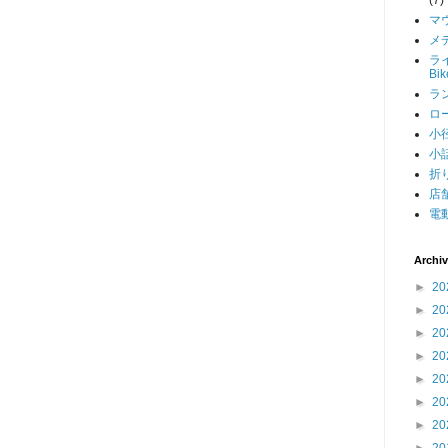
マ
メデ
ライ
Bi
ラン
ロー
小径
小話
折り
店舗
電動
Archi
►
20
►
20
►
20
►
20
►
20
►
20
►
20
►
20