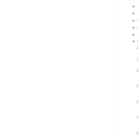
►
►
►
►
►
▼