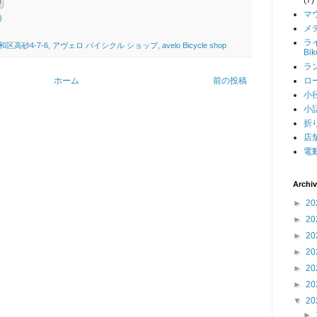
マ
)
メデ
ライ
4-7-6, アヴェロ バイシクル ショップ, avelo Bicycle shop
Bi
ラン
ロー
ホーム
前の投稿
小径
小話
折り
店舗
電動
Archi
►
20
►
20
►
20
►
20
►
20
►
20
▼
20
►