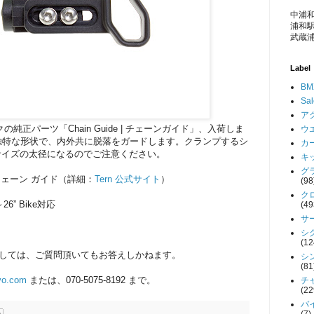
中浦和
浦和駅
武蔵浦
Label
BM
Sa
アク
の純正パーツ「Chain Guide | チェーンガイド」、入荷しま
ウエ
独特な形状で、内外共に脱落をガードします。クランプするシ
カー
nサイズの太径になるのでご注意ください。
キッ
グラ
ターン チェーン ガイド（詳細：
Tern 公式サイト
）
(98
クロ
26” Bike対応
(49
サー
シク
(12
関しては、ご質問頂いてもお答えしかねます。
シン
(81
yo.com
または、070-5075-8192 まで。
チャ
(22
バイ
(7)