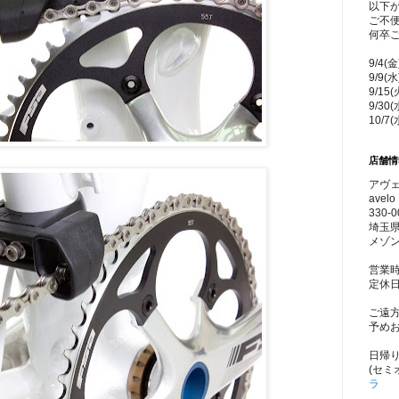
以下
ご不
何卒
9/4(
9/9(
9/15
9/30
10/7
店舗情
アヴェ
avelo 
330-0
埼玉県
メゾン
営業時
定休
ご遠
予め
日帰
(セミ
ラ