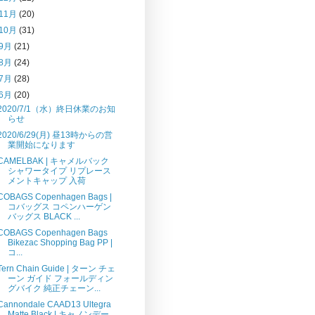
11月
(20)
10月
(31)
9月
(21)
8月
(24)
7月
(28)
6月
(20)
2020/7/1（水）終日休業のお知
らせ
2020/6/29(月) 昼13時からの営
業開始になります
CAMELBAK | キャメルバック
シャワータイプ リプレース
メントキャップ 入荷
COBAGS Copenhagen Bags |
コバッグス コペンハーゲン
バッグス BLACK ...
COBAGS Copenhagen Bags
Bikezac Shopping Bag PP |
コ...
Tern Chain Guide | ターン チェ
ーン ガイド フォールディン
グバイク 純正チェーン...
Cannondale CAAD13 Ultegra
Matte Black | キャノンデー