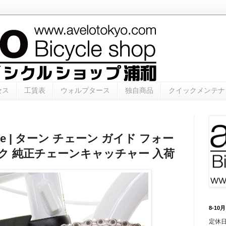
セス
工賃表
ウォルプタース
独自商品
クイックメンテナ
Guide | ターン チェーン ガイド フォー
ク 純正チェーンキャッチャー 入荷
8-1
定休