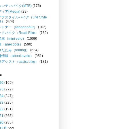
ウンテンバイク(MTB)
(176)
ィア(Media)
(29)
フスタイルバイク（Life Style
ke）
(474)
ドナー（randonneur）
(102)
ドバイク（Road Bike）
(762)
車（mini velo）
(1009)
（anecdote）
(590)
たたみ（folding）
(634)
情報（about avelo）
(951)
アシスト（assist bike）
(181)
ve
26
(169)
25
(272)
24
(247)
23
(225)
22
(191)
21
(265)
20
(285)
12月
(22)