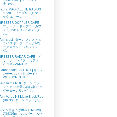
ル キャ...
Fabric MAGIC ELITE RADIUS
50to01 | ファブリック マジ
ック エリー...
BREEZER DOPPLER CAFÉ |
ブリーザー ドップラーカフ
ェ リアキャリア&Wレッグ
ス...
Tern crest | ターン クレスト ミ
ニベロ ポーターラック/Wレ
ッグスタンド/フルフェン
ダ...
BREEZER RADAR CAFÉ | ブ
リーザー レイダー カフェ
29er × GAMOH K...
Cannondale BAD BOY | キャノ
ンデール バッドボーイ ×
WTB HORIZON ...
Tern Verge P10 | ターン ヴァー
ジュ P10 折畳み自転車 ビッ
グチェーンリング ギ...
Tern Verge N8 Matte Black/Red
(Black) | ターン ヴァージュ
...
ステム引き上げボルト M8/6角
穴対辺6mm シルバー ボルト