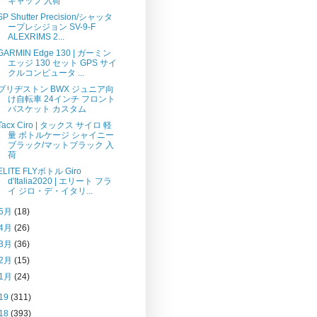
キャップ 入荷
SP Shutter Precision/シャッタ
ープレシジョン SV-9-F
ALEXRIMS 2...
GARMIN Edge 130 | ガーミン
エッジ 130 セット GPS サイ
クルコンピュータ ...
ブリヂストン BWX ジュニア向
け自転車 24インチ フロント
バスケット カスタム
Tacx Ciro | タックス サイロ 軽
量 ボトルケージ シャイニー
ブラック/マットブラック 入
荷
ELITE FLYボトル Giro
d'Italia2020 | エリート フラ
イ ジロ・デ・イタリ...
5月
(18)
4月
(26)
3月
(36)
2月
(15)
1月
(24)
19
(311)
18
(393)