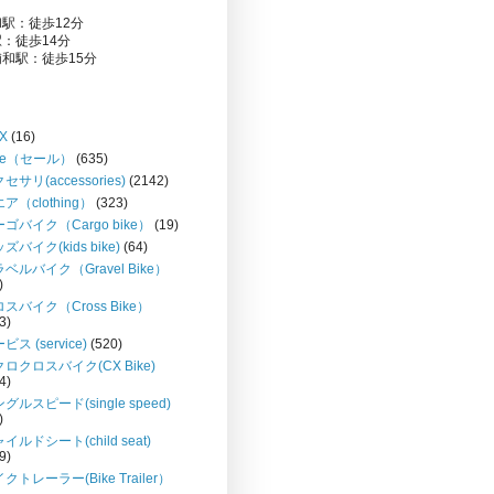
駅：徒歩12分
：徒歩14分
和駅：徒歩15分
X
(16)
le（セール）
(635)
セサリ(accessories)
(2142)
ア（clothing）
(323)
ゴバイク（Cargo bike）
(19)
ズバイク(kids bike)
(64)
ベルバイク（Gravel Bike）
)
スバイク（Cross Bike）
3)
ビス (service)
(520)
ロクロスバイク(CX Bike)
4)
グルスピード(single speed)
)
イルドシート(child seat)
9)
クトレーラー(Bike Trailer）