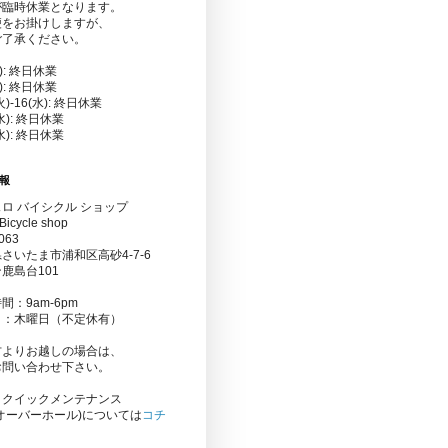
が臨時休業となります。
便をお掛けしますが、
ご了承ください。
金): 終日休業
水): 終日休業
(火)-16(水): 終日休業
(水): 終日休業
(水): 終日休業
報
ロ バイシクル ショップ
Bicycle shop
063
さいたま市浦和区高砂4-7-6
鹿島台101
間：9am-6pm
日：木曜日（不定休有）
方よりお越しの場合は、
お問い合わせ下さい。
りクイックメンテナンス
オーバーホール)については
コチ