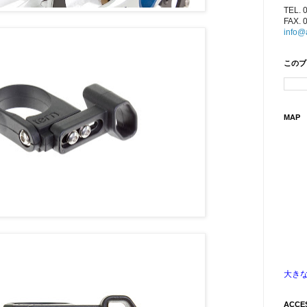
TEL. 
FAX. 
info@
このブ
MAP
大き
ACCE