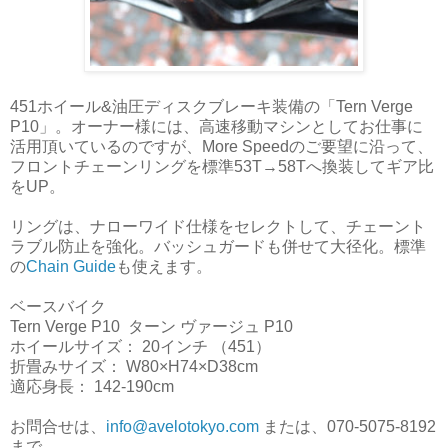
451ホイール&油圧ディスクブレーキ装備の「Tern Verge
P10」。オーナー様には、高速移動マシンとしてお仕事に
活用頂いているのですが、More Speedのご要望に沿って、
フロントチェーンリングを標準53T→58Tへ換装してギア比
をUP。
リングは、ナローワイド仕様をセレクトして、チェーント
ラブル防止を強化。バッシュガードも併せて大径化。標準
の
Chain Guide
も使えます。
ベースバイク
Tern Verge P10 ターン ヴァージュ P10
ホイールサイズ： 20インチ （451）
折畳みサイズ： W80×H74×D38cm
適応身長： 142-190cm
お問合せは、
info@avelotokyo.com
または、070-5075-8192
まで。