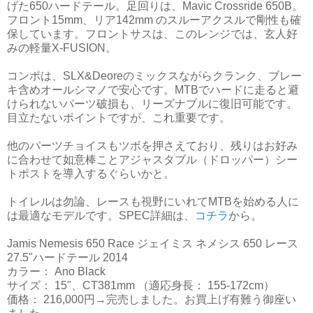
げた650ハードテール。足回りは、Mavic Crossride 650B。
フロント15mm、リア142mm のスルーアクスルで剛性も確
保しています。フロントサスは、このレンジでは、玄人好
みの軽量X-FUSION。
コンポは、SLX&Deoreのミックスながらクランク、ブレー
キ含めオールシマノで安心です。MTBでハードに走ると避
けられないパーツ破損も、リーズナブルに復旧可能です。
目立たないポイントですが、これ重要です。
他のパーツチョイスもツボを押さえており、残りはお好み
に合わせて如意棒ことアジャスタブル（ドロッパー）シー
トポストを導入するぐらいかと。
トイレルは勿論、レースも視野にいれてMTBを始める人に
は最適なモデルです。SPEC詳細は、
コチラ
から。
Jamis Nemesis 650 Race ジェイミス ネメシス 650 レース
27.5"ハードテール 2014
カラー： Ano Black
サイズ： 15"、CT381mm （適応身長： 155-172cm）
価格： 216,000円→完売しました。お買上げ有難う御座い