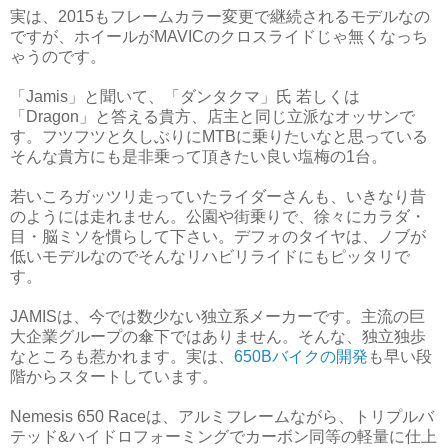
実は、2015もフレームカラー変更で継続されるモデルなの
ですが、ホイールがMAVICのクロスライドじゃ無くなっち
ゃうのです。
「Jamis」と聞いて、「ダンタクマ」氏 若しくは
「Dragon」と答える貴方、店主と同じ立派なオッサンで
す。フツフツと久しぶりにMTBに乗りたいなと思っている
そんな貴方にも是非乗って頂きたい良い塩梅の1台。
若いころガッツリ走っていたライダーさんも、いきなり昔
のようには走れません。公園や街乗りで、徐々にカラダ・
目・脳ミソを慣らして下さい。デフォのタイヤは、ノブが
低いモデルなのでそんなリハビリライドにもピッタリで
す。
JAMISは、今では数少ない独立系メーカーです。主流の巨
大企業グループの傘下ではありません。そんな、独立独歩
なところも惹かれます。実は、
650Bバイクの開発
も早い段
階からスタートしています。
Nemesis 650 Raceは、アルミフレームながら、トリプルバ
テッド&ハイドロフォーミングでカーボン同等の軽量に仕上