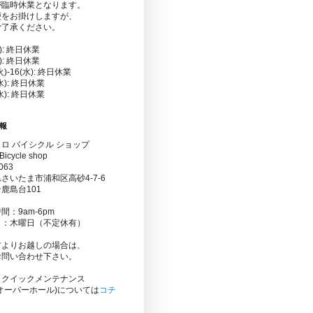
が臨時休業となります。
便をお掛けしますが、
ご了承ください。
金): 終日休業
水): 終日休業
(火)-16(水): 終日休業
(水): 終日休業
(水): 終日休業
報
ロ バイシクル ショップ
Bicycle shop
063
さいたま市浦和区高砂4-7-6
鹿島台101
間：9am-6pm
日：木曜日（不定休有）
方よりお越しの場合は、
お問い合わせ下さい。
りクイックメンテナンス
オーバーホール)については
コチ