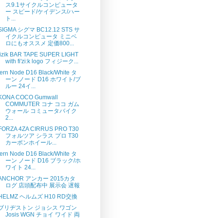
ス9.1サイクルコンピュータ
ー スピード/ケイデンス/ハー
ト...
SIGMA シグマ BC12.12 STS サ
イクルコンピュータ ミニベ
ロにもオススメ 定価800...
fizik BAR TAPE SUPER LIGHT
with fi'zi:k logo フィジーク...
tern Node D16 Black/White タ
ーン ノード D16 ホワイト/ブ
ルー 24イ...
KONA COCO Gumwall
COMMUTER コナ ココ ガム
ウォール コミュータバイク
2...
FORZA 4ZA CIRRUS PRO T30
フォルツア シラス プロ T30
カーボンホイール...
tern Node D16 Black/White タ
ーン ノード D16 ブラック/ホ
ワイト 24...
ANCHOR アンカー 2015カタ
ログ 店頭配布中 展示会 遅報
HELMZ ヘルムズ H10 RD交換
ブリヂストン ジョシス ワゴン
Josis WGN チョイ ワイド 両