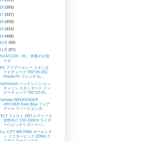
18
(393)
17
(337)
16
(459)
15
(433)
14
(498)
12月
(50)
11月
(57)
2014/11/26（水） 休業のお知
らせ
IRC アイアールシー スタンダ
ードチューブ 700*28-35C
Presta FV フレンチ 仏...
Hutchinson ハッチンソン ユッ
チンソン スタンダード イン
ナーチューブ 700*20-25...
Fairdale WEEKENDER
ARCHER Dark Blue フェア
デール ウィークエンダ...
FELT フェルト ZW7 レディース
女性向け 150-160cm ライダ
ーにピッタリ ロードバ...
ALL-CITY MR.PINK オールシテ
ィ ミスターピンク ZONA ク
ロモリ ロードバイク ...