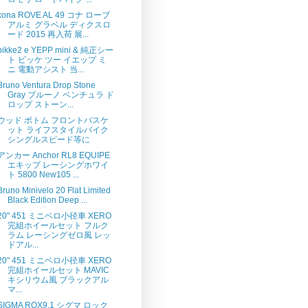
kona ROVE AL 49 コナ ローブ
アルミ グラベル ディクスロ
ード 2015 再入荷 展...
bikke2 e YEPP mini & 純正シー
ト ビッケ ツー イエップ ミ
ニ 電動アシスト 当...
Bruno Ventura Drop Stone
Gray ブルーノ ベンチュラ ド
ロップ ストーン...
ウッド ボトム フロントバスケ
ット ライフスタイルバイク
シングルスピード等に
アンカー Anchor RL8 EQUIPE
エキップ レーシングホワイ
ト 5800 New105 ...
Bruno Minivelo 20 Flat Limited
Black Edition Deep ...
20" 451 ミニベロ小径車 XERO
完組ホイールセット フルク
ラム レーシングゼロ風 レッ
ドアル...
20" 451 ミニベロ小径車 XERO
完組ホイールセット MAVIC
キシリウム風 ブラックアル
マ...
SIGMA ROX9.1 シグマ ロック