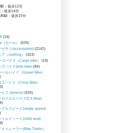
駅：徒歩12分
：徒歩14分
和駅：徒歩15分
X
(16)
le（セール）
(635)
セサリ(accessories)
(2142)
ア（clothing）
(323)
ゴバイク（Cargo bike）
(19)
ズバイク(kids bike)
(64)
ベルバイク（Gravel Bike）
)
スバイク（Cross Bike）
3)
ビス (service)
(520)
ロクロスバイク(CX Bike)
4)
グルスピード(single speed)
)
イルドシート(child seat)
9)
クトレーラー(Bike Trailer）