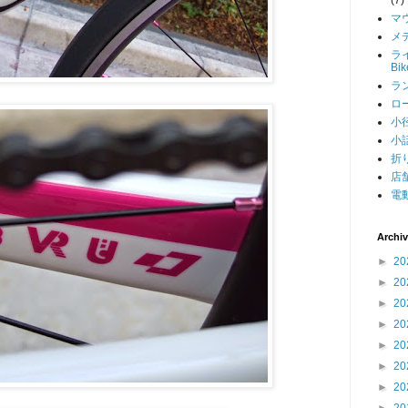
マ
メデ
ライ
Bi
ラン
ロー
小径
小話
折り
店舗
電動
Archi
►
20
►
20
►
20
►
20
►
20
►
20
►
20
►
20