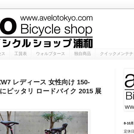
セス
工賃表
ウォルプタース
独自商品
クイックメンテナ
ZW7 レディース 女性向け 150-
ーにピッタリ ロードバイク 2015 展
8-1
定休