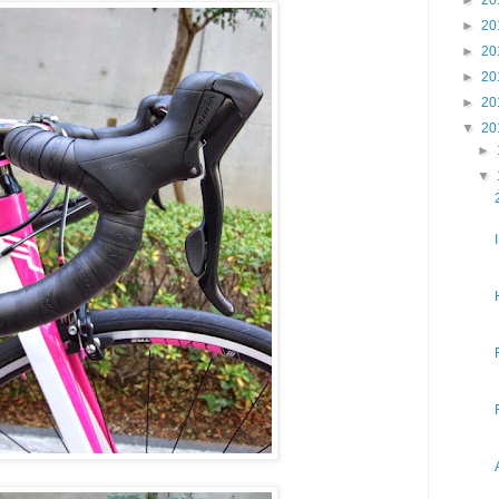
►
20
►
20
►
20
►
20
▼
20
►
▼