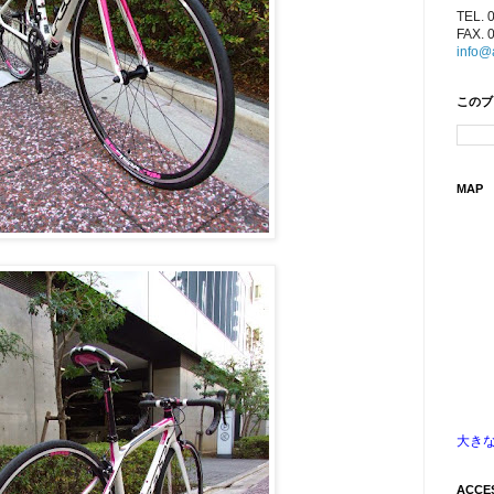
TEL. 
FAX. 
info@
このブ
MAP
大き
ACCE