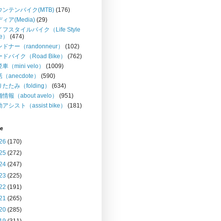
ウンテンバイク(MTB)
(176)
ィア(Media)
(29)
フスタイルバイク（Life Style
ke）
(474)
ドナー（randonneur）
(102)
ドバイク（Road Bike）
(762)
車（mini velo）
(1009)
（anecdote）
(590)
たたみ（folding）
(634)
情報（about avelo）
(951)
アシスト（assist bike）
(181)
ve
26
(170)
25
(272)
24
(247)
23
(225)
22
(191)
21
(265)
20
(285)
19
(311)