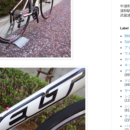
中浦和
浦和駅
武蔵浦
Label
BM
Sa
アク
ウエ
カー
キッ
グラ
(99
クロ
(49
サー
シク
(12
シン
(81
チャ
(22
バイ
(7)