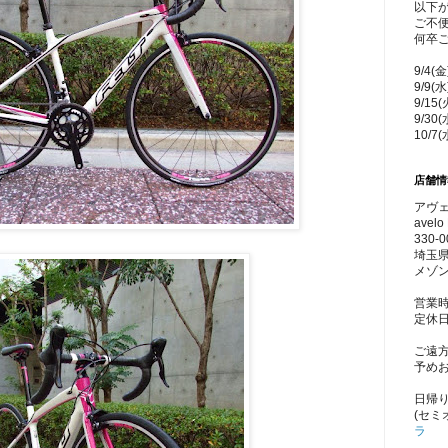
以下
ご不
何卒
9/4(
9/9(
9/15
9/30
10/7
店舗情
アヴェ
avelo 
330-0
埼玉県
メゾン
営業時
定休
ご遠
予め
日帰
(セミ
ラ