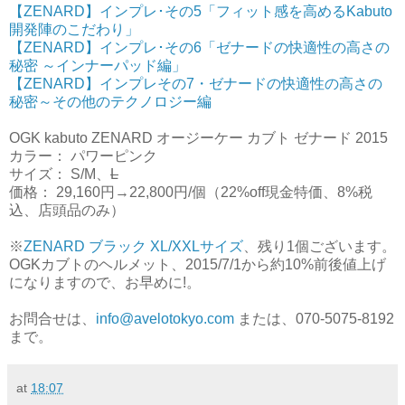
【ZENARD】インプレ･その5「フィット感を高めるKabuto
開発陣のこだわり」
【ZENARD】インプレ･その6「ゼナードの快適性の高さの
秘密 ～インナーパッド編」
【ZENARD】インプレその7・ゼナードの快適性の高さの
秘密～その他のテクノロジー編
OGK kabuto ZENARD オージーケー カブト ゼナード 2015
カラー： パワーピンク
サイズ： S/M、
L
価格： 29,160円→22,800円/個（22%off現金特価、8%税
込、店頭品のみ）
※
ZENARD ブラック XL/XXLサイズ
、残り1個ございます。
OGKカブトのヘルメット、2015/7/1から約10%前後値上げ
になりますので、お早めに!。
お問合せは、
info@avelotokyo.com
または、070-5075-8192
まで。
at
18:07