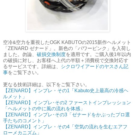
空冷&空力を重視したOGK KABUTOの2015新作ヘルメット
「ZENARD ゼナード」。新色の「パワーピンク」を入荷し
ました。勿論、
破損交換制度
を適用です。ご購入後1年以内
の破損に対し、お客様へ上代の半額＋消費税で交換対応す
るサービスです。詳細は、
シクロワイアードのヤスさん記
事
をご覧下さい。
更なる技術詳細は、以下をご覧下さい。
【ZENARD】インプレ・その1「Kabuto史上最高の冷感ヘ
ルメット」
【ZENARD】インプレ･その2 ファーストインプレッション
「ヘルメットの中に風の流れを体感」
【ZENARD】インプレ･その3「ゼナードをかぶったプロ選
手たちのコメント」
【ZENARD】インプレ・その4「空気の流れを生むエアフ
ローメカニズム」