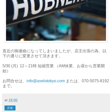
直近の御連絡になってしまいましたが、店主出張の為、以
下の通りに変更させて頂きます。
5/30 (月) 12～21時 短縮営業 （AM休業、お昼から営業開
始）
お問合せは、
info@avelotokyo.com
または、070-5075-8192
まで。
at
18:00
共有