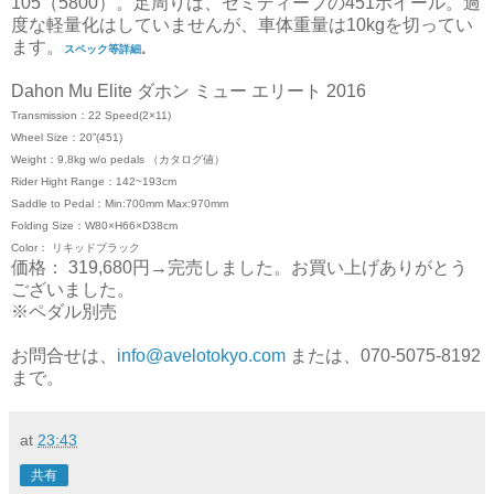
105（5800）。足周りは、セミディープの451ホイール。過
度な軽量化はしていませんが、車体重量は10kgを切ってい
ます。
スペック等詳細
。
Dahon Mu Elite ダホン ミュー エリート 2016
Transmission：22 Speed(2×11)
Wheel Size：20”(451)
Weight：9.8kg w/o pedals （カタログ値）
Rider Hight Range：142~193cm
Saddle to Pedal：Min:700mm Max:970mm
Folding Size：W80×H66×D38cm
Color： リキッドブラック
価格： 319,680円→完売しました。お買い上げありがとう
ございました。
※ペダル別売
お問合せは、
info@avelotokyo.com
または、070-5075-8192
まで。
at
23:43
共有