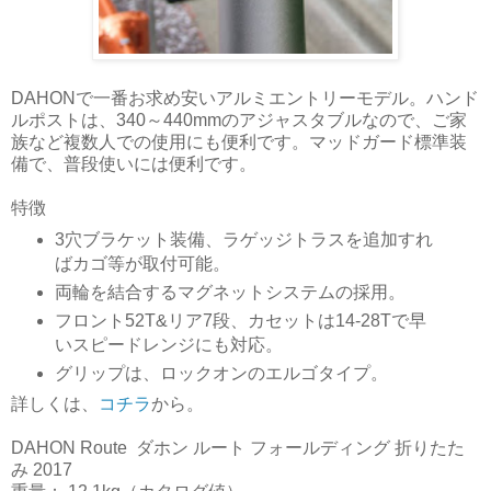
DAHONで一番お求め安いアルミエントリーモデル。ハンド
ルポストは、340～440mmのアジャスタブルなので、ご家
族など複数人での使用にも便利です。マッドガード標準装
備で、普段使いには便利です。
特徴
3穴ブラケット装備、ラゲッジトラスを追加すれ
ばカゴ等が取付可能。
両輪を結合するマグネットシステムの採用。
フロント52T&リア7段、カセットは14-28Tで早
いスピードレンジにも対応。
グリップは、ロックオンのエルゴタイプ。
詳しくは、
コチラ
から。
DAHON Route ダホン ルート フォールディング 折りたた
み 2017