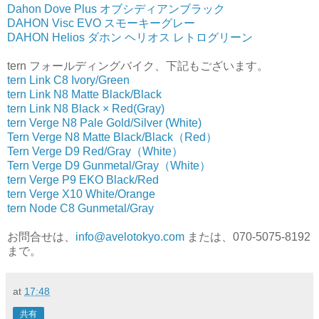
Dahon Dove Plus オブシディアンブラック
DAHON Visc EVO スモーキーグレー
DAHON Helios ダホン ヘリオス レトログリーン
tern フォールディングバイク、下記もございます。
tern Link C8 Ivory/Green
tern Link N8 Matte Black/Black
tern Link N8 Black × Red(Gray)
tern Verge N8 Pale Gold/Silver (White)
Tern Verge N8 Matte Black/Black（Red）
Tern Verge D9 Red/Gray（White）
Tern Verge D9 Gunmetal/Gray（White）
tern Verge P9 EKO Black/Red
tern Verge X10 White/Orange
tern Node C8 Gunmetal/Gray
お問合せは、
info@avelotokyo.com
または、070-5075-8192
まで。
at
17:48
共有