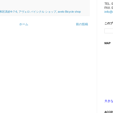
）
TEL. 
FAX. 
info@
4-7-6, アヴェロ バイシクル ショップ, avelo Bicycle shop
このブ
ホーム
前の投稿
MAP
大き
ACCE