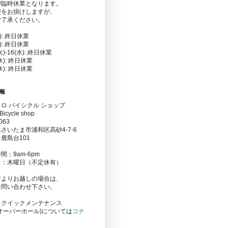
が臨時休業となります。
便をお掛けしますが、
ご了承ください。
金): 終日休業
水): 終日休業
(火)-16(水): 終日休業
(水): 終日休業
(水): 終日休業
報
ロ バイシクル ショップ
Bicycle shop
063
さいたま市浦和区高砂4-7-6
鹿島台101
間：9am-6pm
日：木曜日（不定休有）
方よりお越しの場合は、
お問い合わせ下さい。
りクイックメンテナンス
オーバーホール)については
コチ