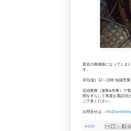
直近の御連絡になってしま
す。
3/31(金) 12～21時 短
店頭業務（接客&作業）で
間をずらして再度お電話頂
ご了承ください。
お問合せは、
info@avelotok
at
8:54