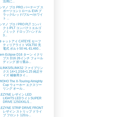
活用に...
シマノ プロ PRO バーテープ ス
ポーツコントロール EVA ブ
ラック/レッド/ブルー/ホワイ
ト ...
シマノ プロ / PRO PLT コンパ
クト/PLT コンパクトエルゴ
ノミック ドロップハンドル
3...
キャットアイ CATEYE セーフ
ティリアライト VOLT50 充
電式 ボルト50 HL-EL460...
tern Eclipse D16 ターン イクリ
プス D16 26インチ フォール
ディング 折り畳み...
5LINKS/5LINKS2 ファイブリン
クス 14×1.2/16×1.25 純正サ
イズ 補修用タイ...
WOHO The X-Touring Almighty
Cup ウォーホー エクスツー
リング オール...
LEZYNE レザイン LED
LIGHTS LEDライトSUPER
DRIVE 1250XXL/1...
LEZYNE STRIP DRIVE FRONT
レザイン ストリップ ドライ
ブ フロント 120ル...