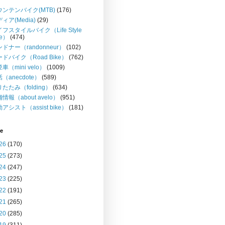
ウンテンバイク(MTB)
(176)
ィア(Media)
(29)
フスタイルバイク（Life Style
ke）
(474)
ドナー（randonneur）
(102)
ドバイク（Road Bike）
(762)
車（mini velo）
(1009)
（anecdote）
(589)
たたみ（folding）
(634)
情報（about avelo）
(951)
アシスト（assist bike）
(181)
ve
26
(170)
25
(273)
24
(247)
23
(225)
22
(191)
21
(265)
20
(285)
19
(311)