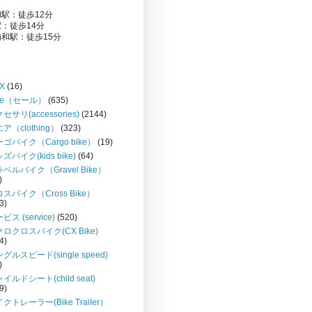
駅：徒歩12分
：徒歩14分
和駅：徒歩15分
X
(16)
le（セール）
(635)
セサリ(accessories)
(2144)
ア（clothing）
(323)
ゴバイク（Cargo bike）
(19)
ズバイク(kids bike)
(64)
ベルバイク（Gravel Bike）
)
スバイク（Cross Bike）
3)
ビス (service)
(520)
ロクロスバイク(CX Bike)
4)
グルスピード(single speed)
)
イルドシート(child seat)
9)
クトレーラー(Bike Trailer）