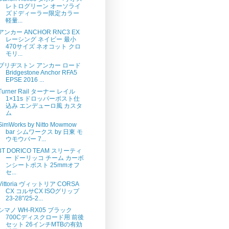
レトログリーン オーソライ
ズドディーラー限定カラー
軽量...
アンカー ANCHOR RNC3 EX
レーシング ネイビー 最小
470サイズ ネオコット クロ
モリ...
ブリヂストン アンカー ロード
Bridgestone Anchor RFA5
EPSE 2016 ...
Turner Rail ターナー レイル
1×11s ドロッパーポスト仕
込み エンデューロ風 カスタ
ム
SimWorks by Nitto Mowmow
bar シムワークス by 日東 モ
ウモウバー 7...
3T DORICO TEAM スリーティ
ー ドーリッコ チーム カーボ
ンシートポスト 25mmオフ
セ...
Vittoria ヴィットリア CORSA
CX コルサCX ISOグリップ
23-28″/25-2...
シマノ WH-RX05 ブラック
700Cディスクロード用 前後
セット 26インチMTBの有効