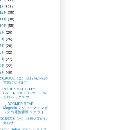
18
(393)
12月
(38)
11月
(38)
10月
(55)
9月
(26)
8月
(26)
7月
(26)
6月
(32)
5月
(27)
4月
(22)
3月
(46)
2018/3/31（金） 昼12時からの
営業になります
GIRO HEX MAT KELLY
GREEN / HILGHT YELLOW
ジロ ヘックス マ...
knog BOOMER REAR
Magenta ノグ ブーマー マゼ
ンタ 乾電池駆動 リア ライ...
2018/3/28（水） 終日休業のお
知らせ
Dahon Helios ダホン ヘリオス