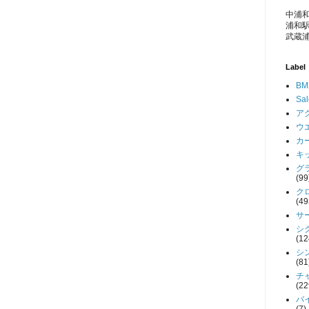
中浦和
浦和駅
武蔵浦
Label
BM
Sa
アク
ウエ
カー
キッ
グラ
(99
クロ
(49
サー
シク
(12
シン
(81
チャ
(22
バイ
(7)