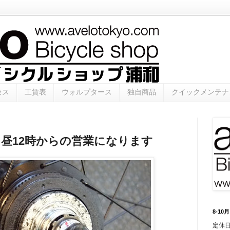
セス
工賃表
ウォルプタース
独自商品
クイックメンテナ
（金） 昼12時からの営業になります
8-1
定休