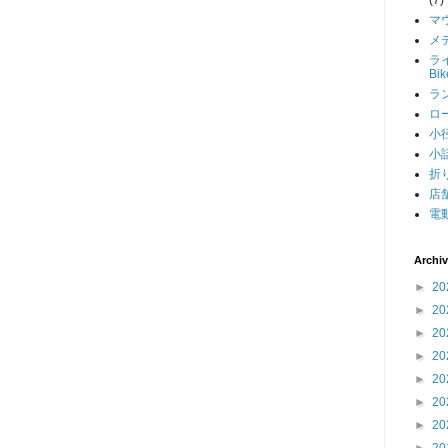
マ
メデ
ライ
Bi
ラン
ロー
小径
小話
折り
店舗
電動
Archi
►
20
►
20
►
20
►
20
►
20
►
20
►
20
►
20