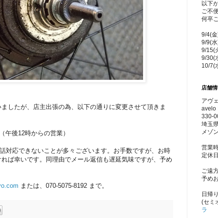
以下
ご不
何卒
9/4(
9/9(
9/15
9/30
10/7
店舗情
アヴェ
いましたが、店主出張の為、以下の通りに変更させて頂きま
avelo 
330-0
埼玉県
メゾン
縮営業（午後12時からの営業）
営業時
電話対応できないことが多々ございます。お手数ですが、お時
定休
ければ幸いです。同理由でメール返信も遅延気味ですが、予め
ご遠
予め
yo.com
または、070-5075-8192 まで。
日帰
(セミ
ラ