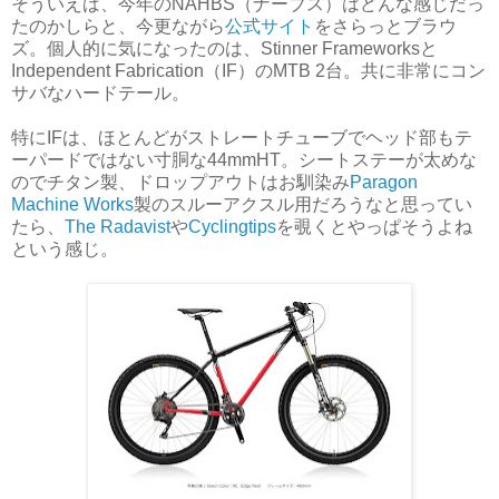
そういえば、今年のNAHBS（ナーブス）はどんな感じだっ
たのかしらと、今更ながら
公式サイト
をさらっとブラウ
ズ。個人的に気になったのは、Stinner Frameworksと
Independent Fabrication（IF）のMTB 2台。共に非常にコン
サバなハードテール。
特にIFは、ほとんどがストレートチューブでヘッド部もテ
ーパードではない寸胴な44mmHT。シートステーが太めな
のでチタン製、ドロップアウトはお馴染み
Paragon
Machine Works
製のスルーアクスル用だろうなと思ってい
たら、
The Radavist
や
Cyclingtips
を覗くとやっぱそうよね
という感じ。