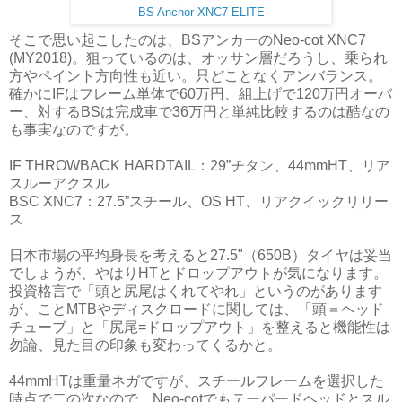
BS Anchor XNC7 ELITE
そこで思い起こしたのは、BSアンカーのNeo-cot XNC7
(MY2018)。狙っているのは、オッサン層だろうし、乗られ
方やペイント方向性も近い。只どことなくアンバランス。
確かにIFはフレーム単体で60万円、組上げで120万円オーバ
ー、対するBSは完成車で36万円と単純比較するのは酷なの
も事実なのですが。
IF THROWBACK HARDTAIL：29”チタン、44mmHT、リア
スルーアクスル
BSC XNC7：27.5”スチール、OS HT、リアクイックリリー
ス
日本市場の平均身長を考えると27.5"（650B）タイヤは妥当
でしょうが、やはりHTとドロップアウトが気になります。
投資格言で「頭と尻尾はくれてやれ」というのがあります
が、ことMTBやディスクロードに関しては、「頭＝ヘッド
チューブ」と「尻尾=ドロップアウト」を整えると機能性は
勿論、見た目の印象も変わってくるかと。
44mmHTは重量ネガですが、スチールフレームを選択した
時点で二の次なので、Neo-cotでもテーパードヘッドとスル