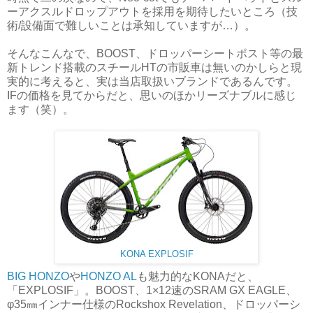
ーアクスルドロップアウトを採用を期待したいところ（技
術/設備面で難しいことは承知していますが…）。
そんなこんなで、BOOST、ドロッパーシートポスト等の最
新トレンド搭載のスチールHTの市販車は無いのかしらと現
実的に考えると、実は当店取扱いブランドであるんです。
IFの価格を見てからだと、思いのほかリーズナブルに感じ
ます（笑）。
KONA EXPLOSIF
BIG HONZO
や
HONZO AL
も魅力的なKONAだと、
「EXPLOSIF」。BOOST、1×12速のSRAM GX EAGLE、
φ35㎜インナー仕様のRockshox Revelation、ドロッパーシ