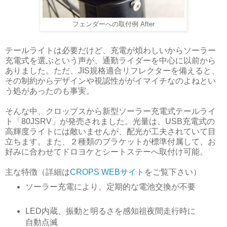
フェンダーへの取付例 After
テールライトは必要だけど、充電が煩わしいからソーラー
充電式を選ぶという声が、通勤ライダーを中心に以前から
ありました。ただ、JIS規格適合リフレクターを備えると、
その制約からデザインや視認性ががイマイチなのよねとい
う処があったのも事実。
そんな中、クロップスから新型ソーラー充電式テールライ
ト「80JSRV」が発売されました。光量は、USB充電式の
高輝度ライトには敵いませんが、配光が工夫されていて目
立ちます。また、２種類のブラケットが標準付属して、お
好みに合わせてドロヨケとシートステーへ取付け可能。
主な特徴（詳細は
CROPS WEBサイト
をご覧下さい）
ソーラー充電により、定期的な電池交換が不要
LED内蔵、振動と明るさを感知祖夜間走行時に
自動点滅