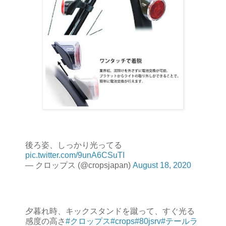
後ろ姿、しっかり光ってる
pic.twitter.com/9unA6CSuTI
— クロップス (@cropsjapan)
August 18, 2020
夕暮れ時、キックスタンドを蹴って、すぐ光る
感度の高さ
#クロップス
#crops
#80jsrv
#テールラ