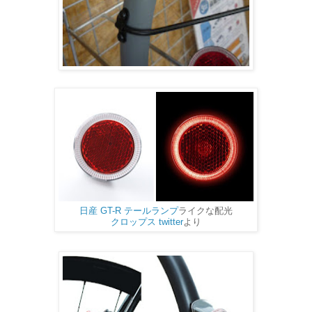
クな配光
日産 GT-R テールランプ
ライ
クロップス twitter
より