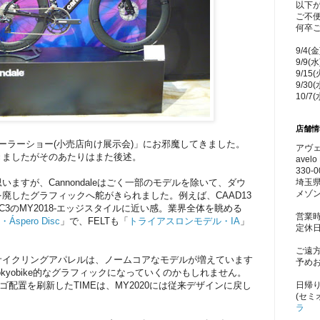
以下
ご不
何卒
9/4(
9/9(
9/15
9/30
10/7
店舗情
020 ディーラーショー(小売店向け展示会)」にお邪魔してきました。
アヴェ
きましたがそのあたりはまた後述。
avelo 
330-0
埼玉県
ますが、Cannondaleはごく一部のモデルを除いて、ダウ
メゾン
廃したグラフィックへ舵がきられました。例えば、CAAD13
NC3のMY2018-エッジスタイルに近い感。業界全体を眺める
営業時
e・Áspero Disc
」で、FELTも「
トライアスロンモデル・IA
」
定休
ご遠
サイクリングアパレルは、ノームコアなモデルが増えています
予め
kyobike的なグラフィックになっていくのかもしれません。
日帰
ロゴ配置を刷新したTIMEは、MY2020には従来デザインに戻し
(セミ
ラ