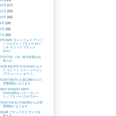
12月
(17)
11月
(53)
10月
(40)
9月
(18)
8月
(26)
7月
(32)
RITEWAY ライトウェイ アーバ
ンフルグリップタイヤ 24イ
ンチ スリック ブラック
24×1....
2019/7/31（水）終日休業のお
知らせ
KASK MOJITO FUCHSIA | カス
ク モヒート フクシャ/フクシ
ア/フューシャ ホワイ...
2019/7/29(月) お昼12時からの
営業開始になります
GIRO SONNET MIPS
Purple/Blue ジロ ソネット
ミップス パープル/ブルー...
2019/7/24(水) 午後3時からの営
業開始になります
自転車 ブランドロゴ サイズを
考える