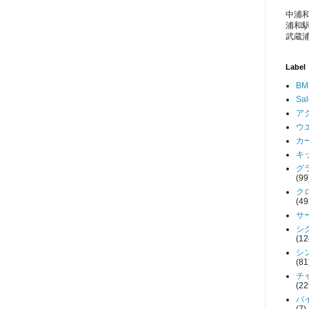
中浦和
浦和駅
武蔵浦
Label
BM
Sa
アク
ウエ
カー
キッ
グラ
(99
クロ
(49
サー
シク
(12
シン
(81
チャ
(22
バイ
(7)