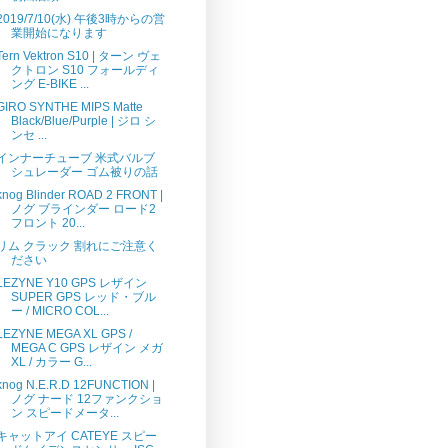
2019/7/10(水) 午後3時からの営
業開始になります
Tern Vektron S10 | ターン ヴェ
クトロン S10 フォールディ
ング E-BIKE ...
GIRO SYNTHE MIPS Matte
Black/Blue/Purple | ジロ シ
ンセ ...
インナーチューブ 米式バルブ
シュレーダー ゴム被りの話
knog Blinder ROAD 2 FRONT |
ノグ ブラインダー ロード2
フロント 20...
リム クラック 割れにご注意く
ださい
LEZYNE Y10 GPS レザイン
SUPER GPS レッド・ブル
ー / MICRO COL...
LEZYNE MEGA XL GPS /
MEGA C GPS レザイン メガ
XL / カラー G...
knog N.E.R.D 12FUNCTION |
ノグ ナード 12ファンクショ
ン スピードメータ...
キャットアイ CATEYE スピー