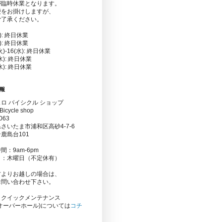
が臨時休業となります。
便をお掛けしますが、
ご了承ください。
金): 終日休業
水): 終日休業
(火)-16(水): 終日休業
(水): 終日休業
(水): 終日休業
報
ロ バイシクル ショップ
Bicycle shop
063
さいたま市浦和区高砂4-7-6
鹿島台101
間：9am-6pm
日：木曜日（不定休有）
方よりお越しの場合は、
お問い合わせ下さい。
りクイックメンテナンス
オーバーホール)については
コチ