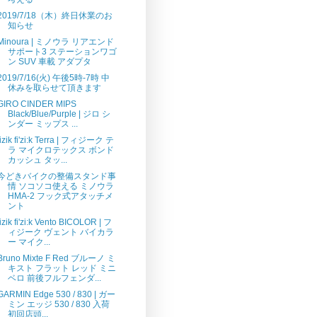
2019/7/18（木）終日休業のお
知らせ
Minoura | ミノウラ リアエンド
サポート3 ステーションワゴ
ン SUV 車載 アダプタ
2019/7/16(火) 午後5時-7時 中
休みを取らせて頂きます
GIRO CINDER MIPS
Black/Blue/Purple | ジロ シ
ンダー ミップス ...
fizik fi'zi:k Terra | フィジーク テ
ラ マイクロテックス ボンド
カッシュ タッ...
今どきバイクの整備スタンド事
情 ソコソコ使える ミノウラ
HMA-2 フック式アタッチメ
ント
fizik fi'zi:k Vento BICOLOR | フ
ィジーク ヴェント バイカラ
ー マイク...
Bruno Mixte F Red ブルーノ ミ
キスト フラット レッド ミニ
ベロ 前後フルフェンダ...
GARMIN Edge 530 / 830 | ガー
ミン エッジ 530 / 830 入荷
初回店頭...