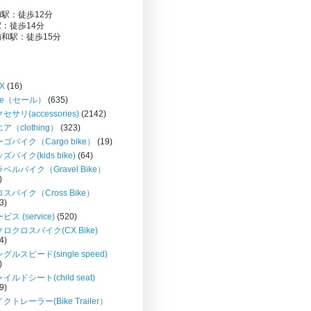
駅：徒歩12分
：徒歩14分
和駅：徒歩15分
X
(16)
le（セール）
(635)
セサリ(accessories)
(2142)
ア（clothing）
(323)
ゴバイク（Cargo bike）
(19)
ズバイク(kids bike)
(64)
ベルバイク（Gravel Bike）
)
スバイク（Cross Bike）
3)
ビス (service)
(520)
ロクロスバイク(CX Bike)
4)
グルスピード(single speed)
)
イルドシート(child seat)
9)
クトレーラー(Bike Trailer）