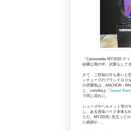
「Cannondale MY2
結構な雨の中、試乗もして
さて、ご存知の方も多いと思い
ンチューブのブランドロゴを
の雰囲気は、ANCHOR・R
と、cervéloは「
Gravel Rac
で同じ流れに。
シューズやヘルメット等の
し、ある意味バイク本体もto
ただ、MY2018に先立って
た経緯が…。