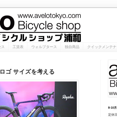
セス
工賃表
ウォルプタース
独自商品
クイックメンテナ
ドロゴ サイズを考える
8-1
定休