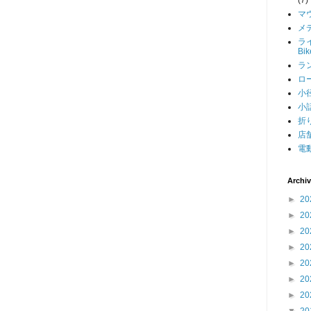
マ
メデ
ライ
Bi
ラン
ロー
小径
小話
折り
店舗
電動
Archi
►
20
►
20
►
20
►
20
►
20
►
20
►
20
▼
20