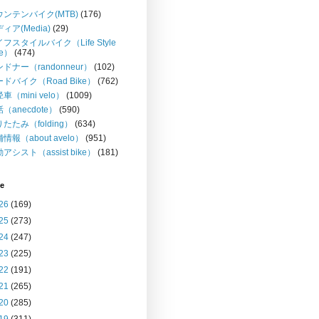
ウンテンバイク(MTB)
(176)
ィア(Media)
(29)
フスタイルバイク（Life Style
ke）
(474)
ドナー（randonneur）
(102)
ドバイク（Road Bike）
(762)
車（mini velo）
(1009)
（anecdote）
(590)
たたみ（folding）
(634)
情報（about avelo）
(951)
アシスト（assist bike）
(181)
ve
26
(169)
25
(273)
24
(247)
23
(225)
22
(191)
21
(265)
20
(285)
19
(311)