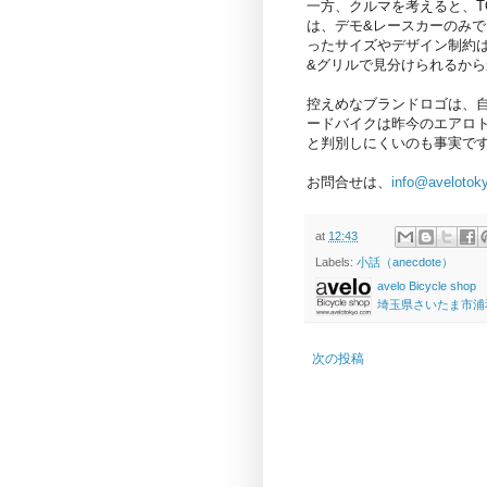
一方、クルマを考えると、TO
は、デモ&レースカーのみ
ったサイズやデザイン制約
&グリルで見分けられるか
控えめなブランドロゴは、
ードバイクは昨今のエアロ
と判別しにくいのも事実で
お問合せは、
info@avelotok
at
12:43
Labels:
小話（anecdote）
avelo Bicycle shop
埼玉県さいたま市浦和区高砂
次の投稿