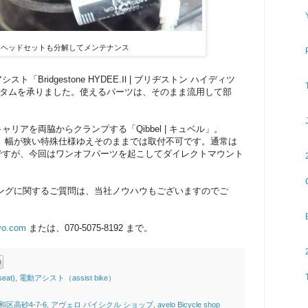
ヘッドセットも分解してメンテナンス
「Bridgestone HYDEE.Ⅱ | ブリヂストン ハイディツ
スタムを承りました。使えるパーツは、そのまま流⽤して部
リアを両脇からクランプする「Qibbel | キュベル」。
アは、幅が狭い特殊仕様ゆえそのままでは取付不可です。通常は
ですが、今回はワンオフパーツを起こしてダイレクトマウント
。
ングに関するご質問は、当社ノウハウもございますのでご
yo.com
または、070-5075-8192 まで。
eat)
,
電動アシスト（assist bike）
4-7-6, アヴェロ バイシクル ショップ, avelo Bicycle shop