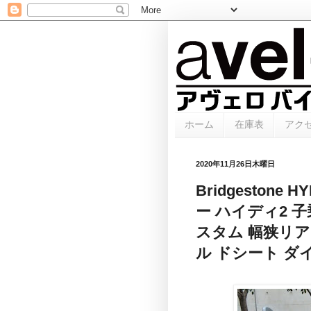
ホーム
在庫表
アク
2020年11月26日木曜日
Bridgestone
ー ハイディ2 
スタム 幅狭リアキ
ル ドシート 