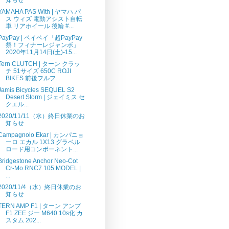
YAMAHA PAS With | ヤマハ パ
ス ウィズ 電動アシスト自転
車 リアホイール 後輪 #...
PayPay | ペイペイ「超PayPay
祭！フィナーレジャンボ」
2020年11月14日(土)-15...
Tern CLUTCH | ターン クラッ
チ 51サイズ 650C ROJI
BIKES 前後フルフ...
Jamis Bicycles SEQUEL S2
Desert Storm | ジェイミス セ
クエル...
2020/11/11（水）終日休業のお
知らせ
Campagnolo Ekar | カンパニョ
ーロ エカル 1X13 グラベル
ロード用コンポーネント...
Bridgestone Anchor Neo-Cot
Cr-Mo RNC7 105 MODEL |
...
2020/11/4（水）終日休業のお
知らせ
TERN AMP F1 | ターン アンプ
F1 ZEE ジー M640 10s化 カ
スタム 202...