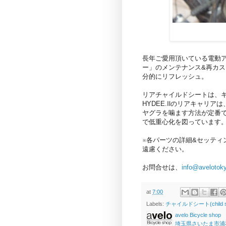
⻑年ご愛⽤頂いている電動アシスト
ー」のメンテナンス&再カ
分的にリフレッシュ。
リアチャイルドシートは、キャ
HYDEE.Ⅱのリアキャリ
ヤグラを噛ます⽅法が定番
で低重⼼化を図っています
※各パーツの詳細&セッティ
遠慮ください。
お問合せは、
info@avelotok
at
7:00
Labels:
チャイルドシート(child s
avelo Bicycle shop
埼玉県さいたま市浦和区高砂