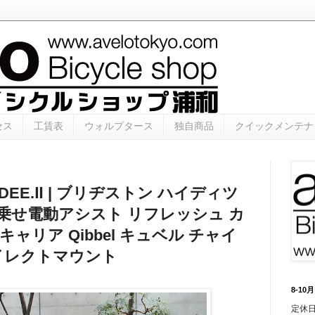
セス
工賃表
ウォルプタース
独自商品
クイックメンテナ
 HYDEE.Ⅱ | ブリヂストン ハイディツ
⼦乗せ電動アシスト リフレッシュ カ
ャリア Qibbel キュベル チャイ
ダイレクトマウント
8-1
定休