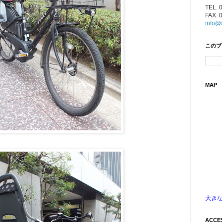
TEL. 
FAX. 
info@
このブ
MAP
大き
ACCE