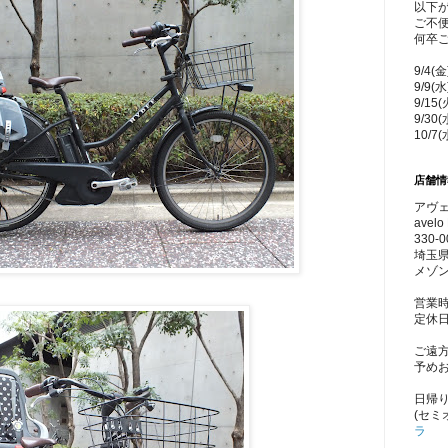
以下
ご不
何卒
9/4(
9/9(
9/15
9/30
10/7
店舗情
アヴェ
avelo 
330-0
埼玉県
メゾン
営業時
定休
ご遠
予め
日帰
(セミ
ラ