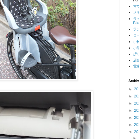
マ
メデ
ライ
Bi
ラン
ロー
小径
小話
折り
店舗
電動
Archi
►
20
►
20
►
20
►
20
►
20
►
20
▼
20
►