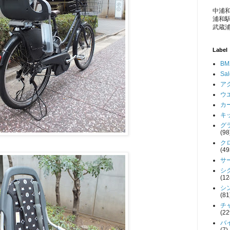
中浦和
浦和駅
武蔵浦
Label
BM
Sa
アク
ウエ
カー
キッ
グラ
(98
クロ
(49
サー
シク
(12
シン
(81
チャ
(22
バイ
(7)