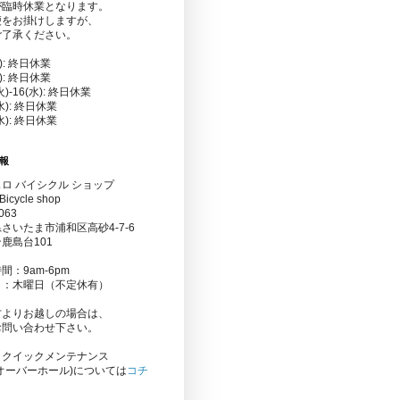
が臨時休業となります。
便をお掛けしますが、
ご了承ください。
金): 終日休業
水): 終日休業
(火)-16(水): 終日休業
(水): 終日休業
(水): 終日休業
報
ロ バイシクル ショップ
Bicycle shop
063
さいたま市浦和区高砂4-7-6
鹿島台101
間：9am-6pm
日：木曜日（不定休有）
方よりお越しの場合は、
お問い合わせ下さい。
りクイックメンテナンス
オーバーホール)については
コチ