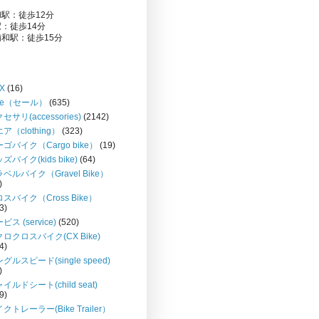
駅：徒歩12分
：徒歩14分
和駅：徒歩15分
X
(16)
le（セール）
(635)
セサリ(accessories)
(2142)
ア（clothing）
(323)
ゴバイク（Cargo bike）
(19)
ズバイク(kids bike)
(64)
ベルバイク（Gravel Bike）
)
スバイク（Cross Bike）
3)
ビス (service)
(520)
ロクロスバイク(CX Bike)
4)
グルスピード(single speed)
)
イルドシート(child seat)
9)
クトレーラー(Bike Trailer）