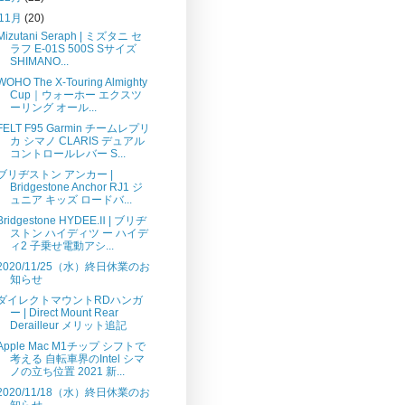
11月
(20)
Mizutani Seraph | ミズタニ セ
ラフ E-01S 500S Sサイズ
SHIMANO...
WOHO The X-Touring Almighty
Cup｜ウォーホー エクスツ
ーリング オール...
FELT F95 Garmin チームレプリ
カ シマノ CLARIS デュアル
コントロールレバー S...
ブリヂストン アンカー |
Bridgestone Anchor RJ1 ジ
ュニア キッズ ロードバ...
Bridgestone HYDEE.Ⅱ | ブリヂ
ストン ハイディツ ー ハイデ
ィ2 ⼦乗せ電動アシ...
2020/11/25（水）終日休業のお
知らせ
ダイレクトマウントRDハンガ
ー | Direct Mount Rear
Derailleur メリット追記
Apple Mac M1チップ シフトで
考える 自転車界のIntel シマ
ノの立ち位置 2021 新...
2020/11/18（水）終日休業のお
知らせ