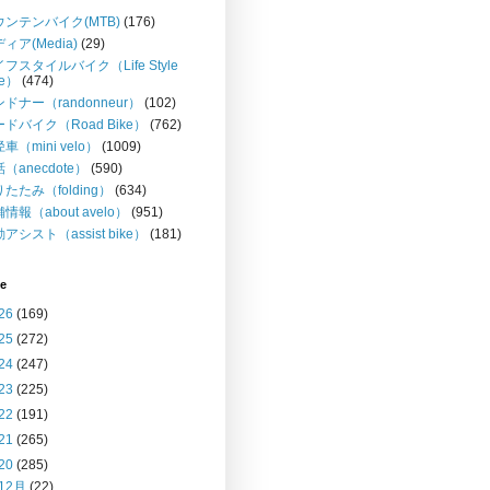
ウンテンバイク(MTB)
(176)
ィア(Media)
(29)
フスタイルバイク（Life Style
ke）
(474)
ドナー（randonneur）
(102)
ドバイク（Road Bike）
(762)
車（mini velo）
(1009)
（anecdote）
(590)
たたみ（folding）
(634)
情報（about avelo）
(951)
アシスト（assist bike）
(181)
ve
26
(169)
25
(272)
24
(247)
23
(225)
22
(191)
21
(265)
20
(285)
12月
(22)