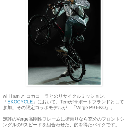
will i am と コカコーラとのリサイクルミッション、
「
EKOCYCLE
」において、Ternがサポートブランドとして
参加。その限定コラボモデルが、「Verge P9 EKO」。
定評のVerge高剛性フレームに街乗りなら充分のフロントシ
ングルの9スピードを組合わせた、的を得たバイクです。