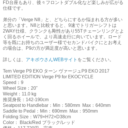
FD台座もあり、後々フロントダブル化など楽しみが広がる
仕様です。
弟分の「Verge N8」と、どちらにするか悩まれる方が多い
と思います。N8と比較すると、9速でトリガーシフトは
2WAY仕様、クランクも剛性があり55Tチェーンリングとよ
く回るホイールで、より高速走行に向いています。ロード
等を既にお持ちのユーザー様でセカンドバイクにとお考え
の場合は、P9の方が満足度が高いと思います。
詳しくは、
アキボウさんWEBサイト
をご覧ください。
Tern Verge P9 EKO ターン ヴァージュP9 EKO 2017
LIMITED EDITION Verge P9 for EKOCYCLE
Speed：9
Wheel Size：20"
Weight：11.0 kg
推奨身長：142-190cm
Seatpost to Handlebar：Min：580mm Max：640mm
Saddle to Pedal：Min：690mm Max：950mm
Folding Size：W79×H72×D38cm
Color： Black/Red ブラック/レッド