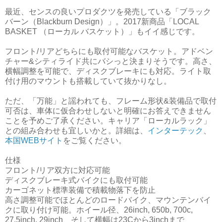
最近、センスの良いプロダクツを発売している「ブラック
バーン（Blackburn Design）」。2017新商品「LOCAL
BASKET （ローカル バスケット）」もイイ感じです。
フロント/リアどちらにも取付可能なバスケット。アドベン
チャー&シティライド共にバシっと決まりそうです。高さ、
横幅調整を可能で、ディスクブレーキにも対応。ライト取
付け用のマウントも搭載していて抜かりなし。
ただ、「万能」と謡われても、フレーム形状&装備品で取付
可否は、車体に仮合わせしないと明確にお答えできません
ことを予めご了承ください。キャリア「ローカルラック」
との組み合わせも宜しいかと。詳細は、
インターテック
、
本国WEBサイト
をご覧ください。
仕様
フロント/リア双方に対応可能
ディスクブレーキ式バイクにも取付可能
カーゴネット標準装備で積載物落下を防止
高さ調整可能でほとんどのロードバイク、マウンテンバイ
クに取り付け可能。ホイール径、26inch, 650b, 700c,
27.5inch, 29inch、そして横幅は23Cから3inchまで