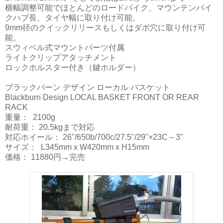
横幅調整可能でほとんどのロードバイク、マウンテンバイ
クハブ長、タイヤ幅に取り付け可能。
9mm径のクイックリリースもしくはダボ穴に取り付け可
能。
スウィベル式マウントパーツ付属
ライトクリップアタッチメント
ロックホルスター付き（鍵ホルダー）
ブラックバーン デザイン ローカル バスケット
Blackburn Design LOCAL BASKET FRONT OR REAR
RACK
重量： 2100g
耐荷重： 20.5kgまで対応
対応ホイール： 26"/650b/700c/27.5"/29"×23C～3"
サイズ： L345mm x W420mm x H15mm
価格： 11880円→完売