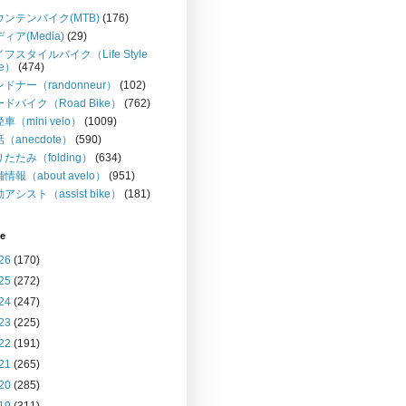
ウンテンバイク(MTB)
(176)
ィア(Media)
(29)
フスタイルバイク（Life Style
ke）
(474)
ドナー（randonneur）
(102)
ドバイク（Road Bike）
(762)
車（mini velo）
(1009)
（anecdote）
(590)
たたみ（folding）
(634)
情報（about avelo）
(951)
アシスト（assist bike）
(181)
ve
26
(170)
25
(272)
24
(247)
23
(225)
22
(191)
21
(265)
20
(285)
19
(311)