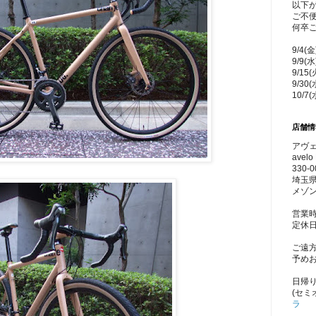
以下
ご不
何卒
9/4(
9/9(
9/15
9/30
10/7
店舗情
アヴェ
avelo 
330-0
埼玉県
メゾン
営業時
定休
ご遠
予め
日帰
(セミ
ラ