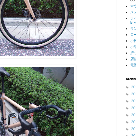
マ
メデ
ライ
Bi
ラン
ロー
小径
小話
折り
店舗
電動
Archi
►
20
►
20
►
20
►
20
►
20
►
20
►
20
►
20