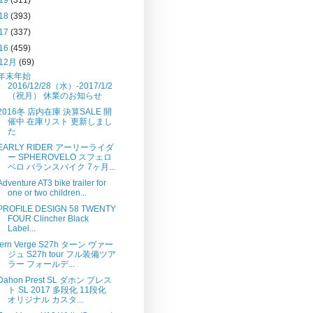
18
(393)
17
(337)
16
(459)
12月
(69)
年末年始
2016/12/28（水）-2017/1/2
（祝月） 休業のお知らせ
2016冬 店内在庫 決算SALE 開
催中 在庫リスト 更新しまし
た
EARLY RIDER アーリーライダ
ー SPHEROVELO スフェロ
ベロ バランスバイク 7ヶ月...
Adventure AT3 bike trailer for
one or two children...
PROFILE DESIGN 58 TWENTY
FOUR Clincher Black
Label...
tern Verge S27h ターン ヴァー
ジュ S27h tour フル装備ツア
ラー フォールデ...
Dahon Prest SL ダホン プレス
ト SL 2017 多段化 11段化
オリジナル カスタ...