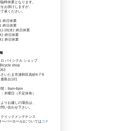
が臨時休業となります。
便をお掛けしますが、
ご了承ください。
金): 終日休業
水): 終日休業
(火)-16(水): 終日休業
(水): 終日休業
(水): 終日休業
報
ロ バイシクル ショップ
Bicycle shop
063
さいたま市浦和区高砂4-7-6
鹿島台101
間：9am-6pm
日：木曜日（不定休有）
方よりお越しの場合は、
お問い合わせ下さい。
りクイックメンテナンス
オーバーホール)については
コチ