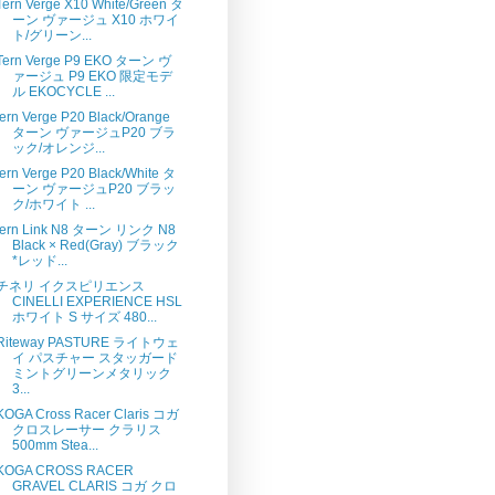
Tern Verge X10 White/Green タ
ーン ヴァージュ X10 ホワイ
ト/グリーン...
Tern Verge P9 EKO ターン ヴ
ァージュ P9 EKO 限定モデ
ル EKOCYCLE ...
tern Verge P20 Black/Orange
ターン ヴァージュP20 ブラ
ック/オレンジ...
tern Verge P20 Black/White タ
ーン ヴァージュP20 ブラッ
ク/ホワイト ...
tern Link N8 ターン リンク N8
Black × Red(Gray) ブラック
*レッド...
チネリ イクスピリエンス
CINELLI EXPERIENCE HSL
ホワイト S サイズ 480...
Riteway PASTURE ライトウェ
イ パスチャー スタッガード
ミントグリーンメタリック
3...
KOGA Cross Racer Claris コガ
クロスレーサー クラリス
500mm Stea...
KOGA CROSS RACER
GRAVEL CLARIS コガ クロ