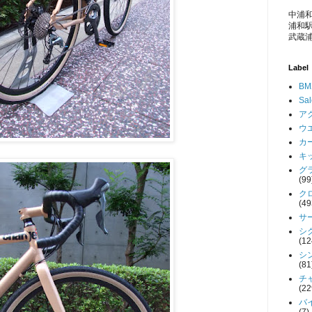
中浦和
浦和駅
武蔵浦
Label
BM
Sa
アク
ウエ
カー
キッ
グラ
(99
クロ
(49
サー
シク
(12
シン
(81
チャ
(22
バイ
(7)