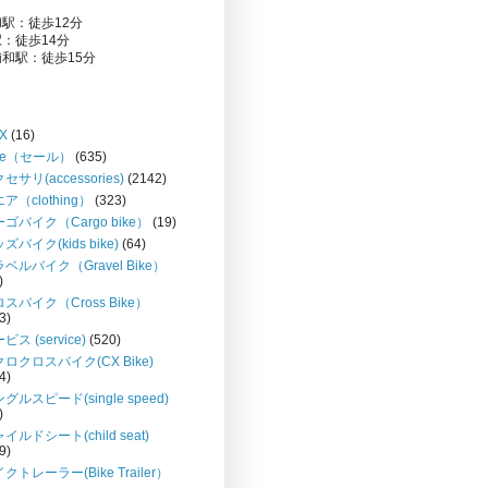
駅：徒歩12分
：徒歩14分
和駅：徒歩15分
X
(16)
le（セール）
(635)
セサリ(accessories)
(2142)
ア（clothing）
(323)
ゴバイク（Cargo bike）
(19)
ズバイク(kids bike)
(64)
ベルバイク（Gravel Bike）
)
スバイク（Cross Bike）
3)
ビス (service)
(520)
ロクロスバイク(CX Bike)
4)
グルスピード(single speed)
)
イルドシート(child seat)
9)
クトレーラー(Bike Trailer）