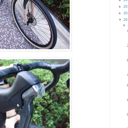
►
20
►
20
▼
20
▼