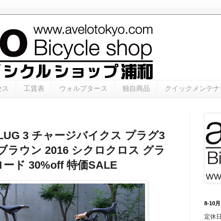
セス
工賃表
ウォルプタース
独自商品
クイックメンテナ
es PLUG 3 チャージバイクス プラグ3
ブラウン 2016 シクロクロス グラ
ド 30%off 特価SALE
8-1
定休