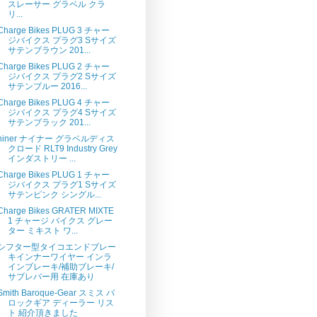
スレーサー グラベル クラ
リ...
Charge Bikes PLUG 3 チャー
ジバイクス プラグ3 Sサイズ
サテンブラウン 201...
Charge Bikes PLUG 2 チャー
ジバイクス プラグ2 Sサイズ
サテンブルー 2016...
Charge Bikes PLUG 4 チャー
ジバイクス プラグ4 Sサイズ
サテンブラック 201...
niner ナイナー グラベルディス
クロード RLT9 Industry Grey
インダストリー ...
Charge Bikes PLUG 1 チャー
ジバイクス プラグ1 Sサイズ
サテンピンク シングル...
Charge Bikes GRATER MIXTE
1 チャージ バイクス グレー
ター ミキスト ワ...
シフター型タイコエンドブレー
キインナーワイヤー インラ
インブレーキ/補助ブレーキ/
サブレバー用 在庫あり
Smith Baroque-Gear スミス バ
ロックギア ディーラー リス
ト 紹介頂きました