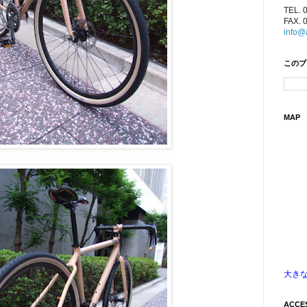
TEL. 
FAX. 
info@
このブ
MAP
大き
ACCE