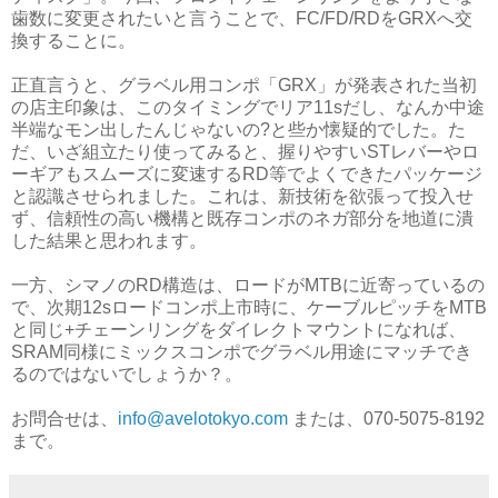
歯数に変更されたいと言うことで、FC/FD/RDをGRXへ交
換することに。
正直言うと、グラベル用コンポ「GRX」が発表された当初
の店主印象は、このタイミングでリア11sだし、なんか中途
半端なモン出したんじゃないの?と些か懐疑的でした。た
だ、いざ組立たり使ってみると、握りやすいSTレバーやロ
ーギアもスムーズに変速するRD等でよくできたパッケージ
と認識させられました。これは、新技術を欲張って投入せ
ず、信頼性の高い機構と既存コンポのネガ部分を地道に潰
した結果と思われます。
一方、シマノのRD構造は、ロードがMTBに近寄っているの
で、次期12sロードコンポ上市時に、ケーブルピッチをMTB
と同じ+チェーンリングをダイレクトマウントになれば、
SRAM同様にミックスコンポでグラベル用途にマッチでき
るのではないでしょうか？。
お問合せは、
info@avelotokyo.com
または、070-5075-8192
まで。