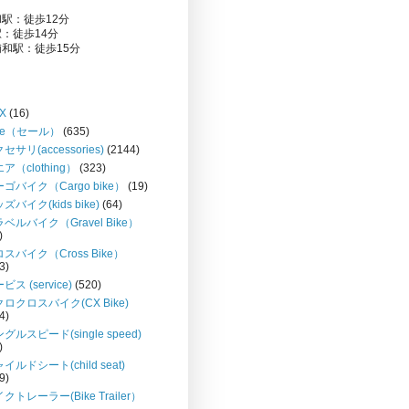
駅：徒歩12分
：徒歩14分
和駅：徒歩15分
X
(16)
le（セール）
(635)
セサリ(accessories)
(2144)
ア（clothing）
(323)
ゴバイク（Cargo bike）
(19)
ズバイク(kids bike)
(64)
ベルバイク（Gravel Bike）
)
スバイク（Cross Bike）
3)
ビス (service)
(520)
ロクロスバイク(CX Bike)
4)
グルスピード(single speed)
)
イルドシート(child seat)
9)
クトレーラー(Bike Trailer）