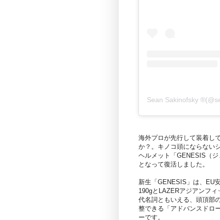
Sean Sakinofsky ®
海外プロが先行して装着し
か？。キノコ頭にならないシ
ヘルメット「GENESIS
となって復活しました。
新生「GENESIS」は、E
190gとLAZERアジアン
代名詞ともいえる、頭頂部
整できる「アドバンスドロ
ーです。