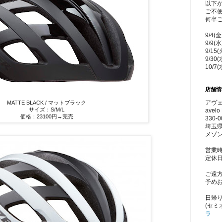
以下
ご不
何卒
9/4(
9/9(
9/15
9/30
10/7
店舗情
アヴェ
MATTE BLACK / マットブラック
サイズ：S/M/L
avelo 
価格：23100円→完売
330-0
埼玉県
メゾン
営業時
定休
ご遠
予め
日帰
(セミ
ラ