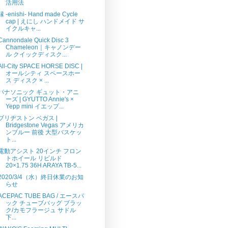
活用法
縁 -enishi- Hand made Cycle
cap | えにし ハンドメイド サ
イクルキャ...
Cannondale Quick Disc 3
Chameleon｜キャノンデー
ル クイックディスク...
All-City SPACE HORSE DISC |
オールシティ スペースホー
ス ディスク × ...
パナソニック ギュット・アニ
ーズ | GYUTTO Annie's ×
Yepp mini イエップ...
ブリヂストン ベガス |
Bridgestone Vegas アメリカ
ンブルー 前後 大型バスケッ
ト...
電動アシスト 20インチ フロン
トホイール リビルド
20×1.75 36H ARAYA TB-5...
2020/3/4（水）終日休業のお知
らせ
ACEPAC TUBE BAG / エースパ
ック チューブバッグ ブラッ
ク/カモフラージュ サドル
下...