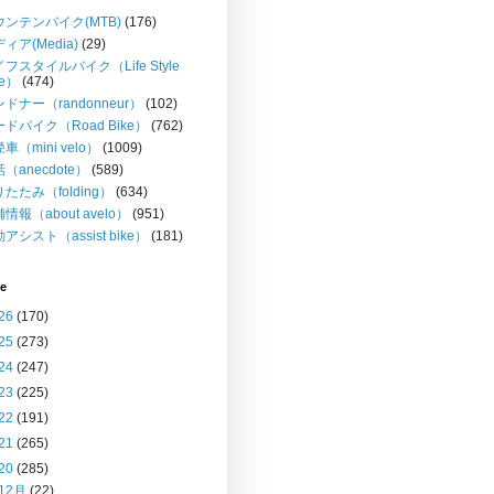
ウンテンバイク(MTB)
(176)
ィア(Media)
(29)
フスタイルバイク（Life Style
ke）
(474)
ドナー（randonneur）
(102)
ドバイク（Road Bike）
(762)
車（mini velo）
(1009)
（anecdote）
(589)
たたみ（folding）
(634)
情報（about avelo）
(951)
アシスト（assist bike）
(181)
ve
26
(170)
25
(273)
24
(247)
23
(225)
22
(191)
21
(265)
20
(285)
12月
(22)