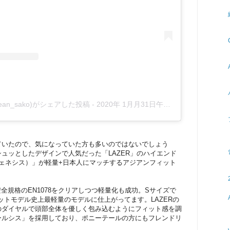
(@sean_sako)がシェアした投稿
-
2020年 1月月31日午前1時29分PST
ていたので、気になっていた方も多いのではないでしょう
ュッとしたデザインで人気だった「LAZER」のハイエンド
（ジェネシス）」が軽量+日本人にマッチするアジアンフィット
U安全規格のEN1078をクリアしつつ軽量化も成功。Sサイズで
フィットモデル史上最軽量のモデルに仕上がってます。LAZERの
のダイヤルで頭部全体を優しく包み込むようにフィット感を調
ールシス」を採用しており、ポニーテールの方にもフレンドリ