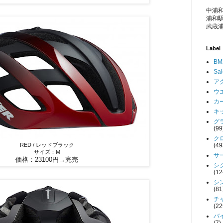
中浦和
浦和駅
武蔵浦
Label
BM
Sa
アク
ウエ
カー
キッ
グラ
(99
クロ
(49
RED / レッドブラック
サイズ：M
サー
価格：23100円→完売
シク
(12
シン
(81
チャ
(22
バイ
(7)