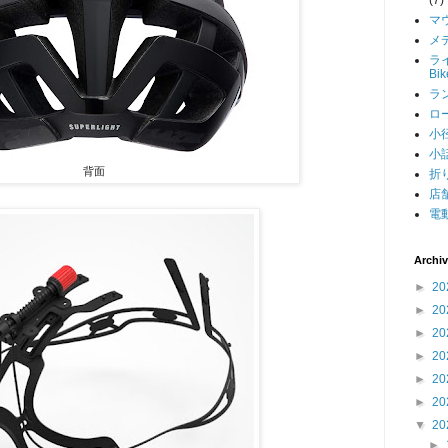
マ
メデ
ライ
Bi
ラン
ロー
小径
小話
背面
折り
店舗
電動
Archi
►
20
►
20
►
20
►
20
►
20
►
20
▼
20
►