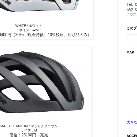
TEL. 
FAX. 
info@
WHITE / ホワイト
このブ
サイズ：
S
/M
16400円（30%off現金特価、10%税込、店頭品のみ）
MAP
大き
MATTE TITANIUM / マットチタニウム
サイズ：M
価格：23100円→完売
ACCE