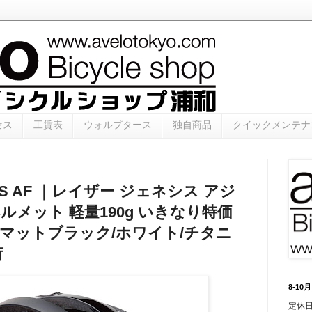
セス
工賃表
ウォルプタース
独自商品
クイックメンテナ
SIS AF ｜レイザー ジェネシス アジ
ルメット 軽量190g いきなり特価
400円 マットブラック/ホワイト/チタニ
荷
8-1
定休