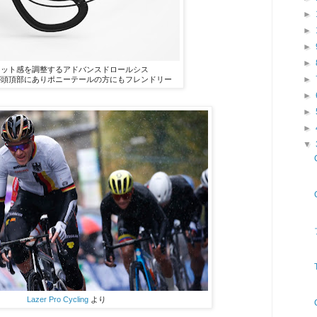
►
►
►
►
ィット感を調整するアドバンスドロールシス
►
が頭頂部にありポニーテールの方にもフレンドリー
►
►
►
▼
Lazer Pro Cycling
より