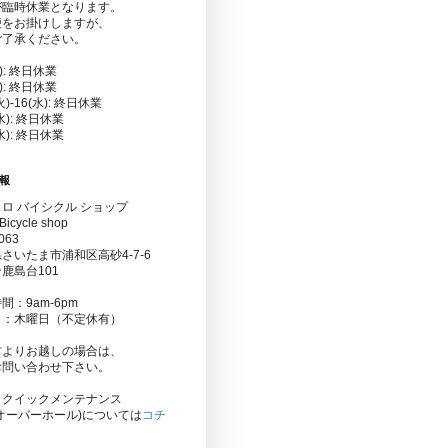
が臨時休業となります。
便をお掛けしますが、
ご了承ください。
金): 終日休業
水): 終日休業
(火)-16(水): 終日休業
(水): 終日休業
(水): 終日休業
報
ロ バイシクル ショップ
Bicycle shop
063
さいたま市浦和区高砂4-7-6
鹿島台101
間：9am-6pm
日：木曜日（不定休有）
方よりお越しの場合は、
お問い合わせ下さい。
りクイックメンテナンス
オーバーホール)については
コチ