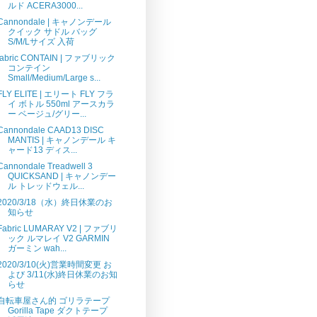
ルド ACERA3000...
Cannondale | キャノンデール
クイック サドル バッグ
S/M/Lサイズ 入荷
fabric CONTAIN | ファブリック
コンテイン
Small/Medium/Large s...
FLY ELITE | エリート FLY フラ
イ ボトル 550ml アースカラ
ー ベージュ/グリー...
Cannondale CAAD13 DISC
MANTIS | キャノンデール キ
ャード13 ディス...
Cannondale Treadwell 3
QUICKSAND | キャノンデー
ル トレッドウェル...
2020/3/18（水）終日休業のお
知らせ
Fabric LUMARAY V2 | ファブリ
ック ルマレイ V2 GARMIN
ガーミン wah...
2020/3/10(火)営業時間変更 お
よび 3/11(水)終日休業のお知
らせ
自転車屋さん的 ゴリラテープ
Gorilla Tape ダクトテープ