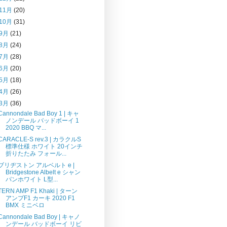
11月
(20)
10月
(31)
9月
(21)
8月
(24)
7月
(28)
6月
(20)
5月
(18)
4月
(26)
3月
(36)
Cannondale Bad Boy 1 | キャ
ノンデール バッドボーイ 1
2020 BBQ マ...
CARACLE-S rev.3 | カラクルS
標準仕様 ホワイト 20インチ
折りたたみ フォール...
ブリヂストン アルベルト e |
Bridgestone Albelt e シャン
パンホワイト L型...
TERN AMP F1 Khaki | ターン
アンプF1 カーキ 2020 F1
BMX ミニベロ
Cannondale Bad Boy | キャノ
ンデール バッドボーイ リビ