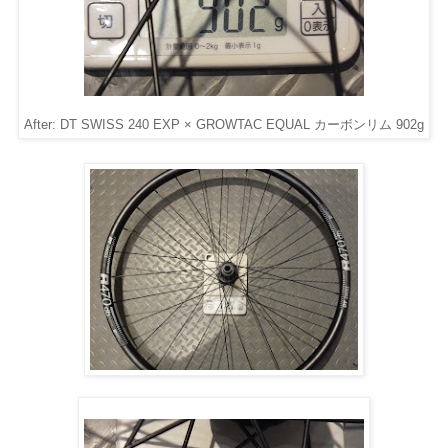
After: DT SWISS 240 EXP × GROWTAC EQUAL カーボンリム 902g