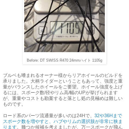
Before: DT SWISS R470 24mmハイト 1105g
ブルベも嗜まれるオーナー様からリアホイールのビルドを
承りました。大柄ライダーということもあって、強度と重
量がバランスしたホイールをご要望。ホイール強度を上げ
るには、スポーク数/径やリム高/幅のUPが挙げられます
が、重量やコストも勘案すると落とし処の見極めは難しい
ものです。
ロード系のパーツ流通量が多いのは24Hで、
32や36Hまで
スポーク数を増やすと、ハブやリムの選択肢が非常に狭ま
ります
。幾つか候補を考えましたが、万一スポークが飛ん