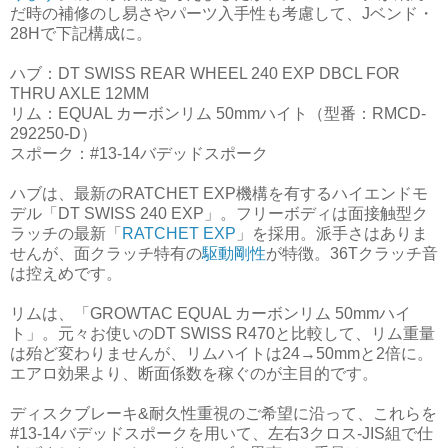
だ時の補修のし易さやパーツ入手性も考慮して、Jベンド・
28Hで下記構成に。
ハブ：DT SWISS REAR WHEEL 240 EXP DBCL FOR
THRU AXLE 12MM
リム：EQUAL カーボンリム 50mmハイト（型番：RMCD-
292250-D）
スポーク：#13-14バデッドスポーク
ハブは、最新のRATCHET EXP機構を有するハイエンドモ
デル「DT SWISS 240 EXP」。フリーボディは面接触型ク
ラッチの最新「
RATCHET EXP
」を採用。派手さはありま
せんが、面クラッチ特有の
駆動剛性
が特徴。36Tクラッチ音
は控えめです。
リムは、「GROWTAC EQUAL カーボンリム 50mmハイ
ト」。元々お使いのDT SWISS R470と比較して、リム重量
は殆ど変わりませんが、リムハイトは24→50mmと2倍に。
エアロ効果より、断面係数を稼ぐのが主目的です。
ディスクブレーキ&耐久性重視のご希望に沿って、これらを
#13-14バデッドスポークを用いて、左右3クロス-JIS組で仕