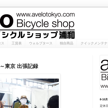
セス
工賃表
ウォルプタース
独自商品
クイックメンテナ
屋～東京 出張記録
8-1
定休