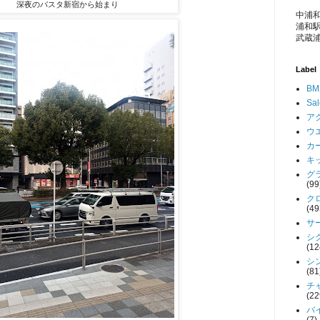
深夜のバスタ新宿から始まり
中浦和
浦和駅
武蔵浦
Label
BM
Sa
アク
ウエ
カー
キッ
グラ
(99
クロ
(49
サー
シク
(12
シン
(81
チャ
(22
バイ
(7)