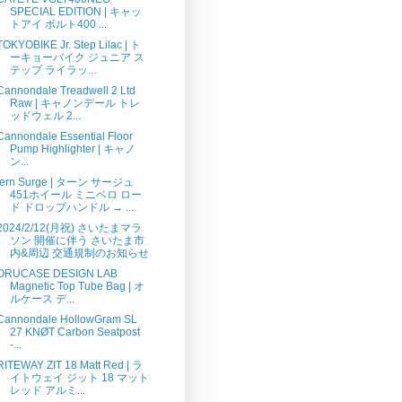
SPECIAL EDITION | キャッ
トアイ ボルト400 ...
TOKYOBIKE Jr. Step Lilac | ト
ーキョーバイク ジュニア ス
テップ ライラッ...
Cannondale Treadwell 2 Ltd
Raw | キャノンデール トレ
ッドウェル 2...
Cannondale Essential Floor
Pump Highlighter | キャノ
ン...
tern Surge | ターン サージュ
451ホイール ミニベロ ロー
ド ドロップハンドル → ...
2024/2/12(月祝) さいたまマラ
ソン 開催に伴う さいたま市
内&周辺 交通規制のお知らせ
ORUCASE DESIGN LAB
Magnetic Top Tube Bag | オ
ルケース デ...
Cannondale HollowGram SL
27 KNØT Carbon Seatpost
-...
RITEWAY ZIT 18 Matt Red | ラ
イトウェイ ジット 18 マット
レッド アルミ...