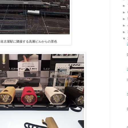
►
►
►
►
►
▼
R名古屋駅に隣接する高層ビルからの景色