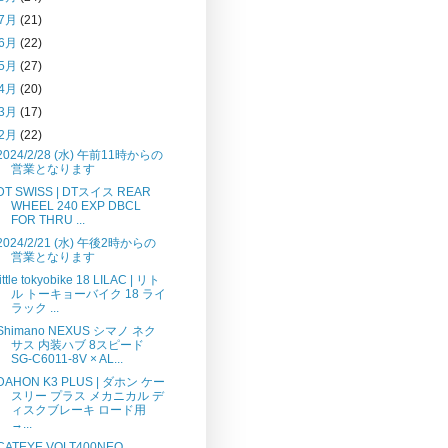
7月
(21)
6月
(22)
5月
(27)
4月
(20)
3月
(17)
2月
(22)
2024/2/28 (水) 午前11時からの
営業となります
DT SWISS | DTスイス REAR
WHEEL 240 EXP DBCL
FOR THRU ...
2024/2/21 (水) 午後2時からの
営業となります
little tokyobike 18 LILAC | リト
ル トーキョーバイク 18 ライ
ラック ...
Shimano NEXUS シマノ ネク
サス 内装ハブ 8スピード
SG-C6011-8V × AL...
DAHON K3 PLUS | ダホン ケー
スリー プラス メカニカル デ
ィスクブレーキ ロード用
→...
CATEYE VOLT400NEO