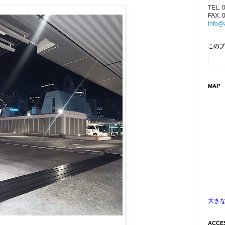
TEL. 
FAX. 
info@
このブ
MAP
大き
ACCE