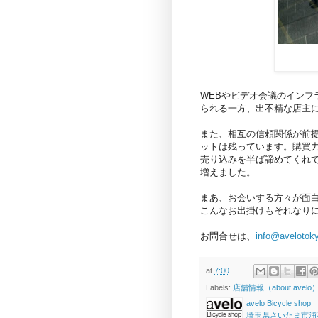
WEBやビデオ会議のイン
られる一方、出不精な店主
また、相互の信頼関係が前
ットは残っています。購買
売り込みを半ば諦めてくれ
増えました。
まあ、お会いする方々が面
こんなお出掛けもそれなり
お問合せは、
info@avelotok
at
7:00
Labels:
店舗情報（about avelo
avelo Bicycle shop
埼玉県さいたま市浦和区高砂