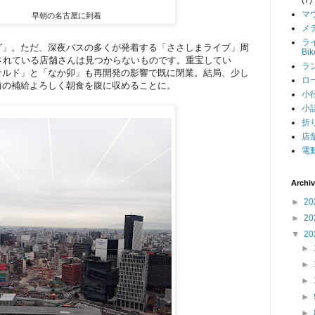
マ
早朝の名古屋に到着
メデ
ライ
グ」。ただ、深夜バスの多くが発着する「ささしまライブ」周
Bi
されている店舗さんは見つからないものです。重宝してい
ラン
ナルド」と「なか卯」も再開発の影響で既に閉業。結局、少し
ロー
前の補給よろしく朝食を腹に収めることに。
小径
小話
折り
店舗
電動
Archi
►
20
►
20
▼
20
►
►
►
►
►