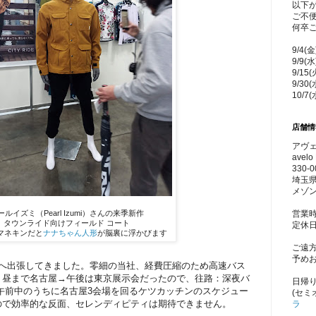
以下
ご不
何卒
9/4(
9/9(
9/15
9/30
10/7
店舗情
アヴェ
avelo 
330-0
埼玉県
メゾン
営業時
ールイズミ（Pearl Izumi）さんの来季新作
タウンライド向けフィールド コート
定休
マネキンだと
ナナちゃん人形
が脳裏に浮かびます
ご遠
予め
会へ出張してきました。零細の当社、経費圧縮のため高速バス
、昼まで名古屋→午後は東京展示会だったので、往路：深夜バ
日帰
午前中のうちに名古屋3会場を回るケツカッチンのスケジュー
(セミ
ので効率的な反面、セレンディピティは期待できません。
ラ