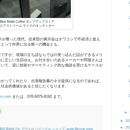
Blue Bottle Coffee ポップアップストア
エアストリーム ライクのキッチンカー
フラが整った現代。従来型の展示会はオワコンで不経済と捉え
にとって外界に出る唯一の機会とも。
提ですが、現場の立ち話ならではの突っ込んだ話ができるメリ
力に乏しい当店ゆえ、お付き合いのあるメーカーや問屋さんは
ていて、逆に技術やマーケティング的な相談を受けるケースが
白がってくれたり、出張報告書のネタ提供になるのであれば、
に社会的価値があると信じたくなります。
yo.com
または、070-5075-8192 まで。
►
）
►
20
►
20
4-7-6, アヴェロ バイシクル ショップ, avelo Bicycle shop