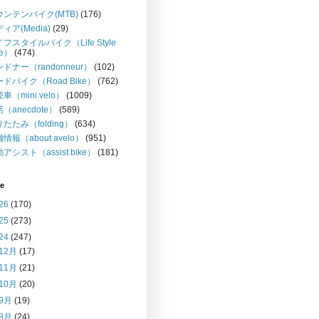
ウンテンバイク(MTB)
(176)
ィア(Media)
(29)
フスタイルバイク（Life Style
ke）
(474)
ドナー（randonneur）
(102)
ドバイク（Road Bike）
(762)
車（mini velo）
(1009)
（anecdote）
(589)
たたみ（folding）
(634)
情報（about avelo）
(951)
アシスト（assist bike）
(181)
ve
26
(170)
25
(273)
24
(247)
12月
(17)
11月
(21)
10月
(20)
9月
(19)
8月
(24)