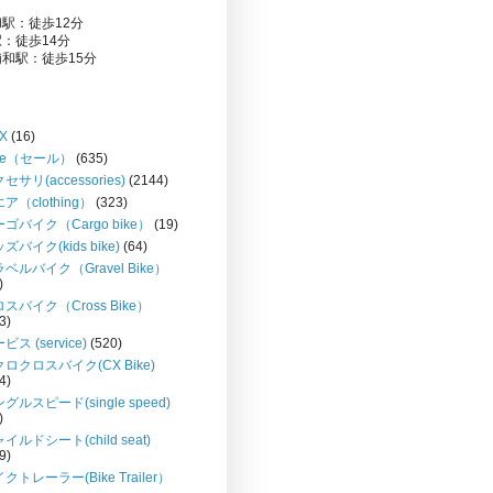
駅：徒歩12分
：徒歩14分
和駅：徒歩15分
X
(16)
le（セール）
(635)
セサリ(accessories)
(2144)
ア（clothing）
(323)
ゴバイク（Cargo bike）
(19)
ズバイク(kids bike)
(64)
ベルバイク（Gravel Bike）
)
スバイク（Cross Bike）
3)
ビス (service)
(520)
ロクロスバイク(CX Bike)
4)
グルスピード(single speed)
)
イルドシート(child seat)
9)
クトレーラー(Bike Trailer）