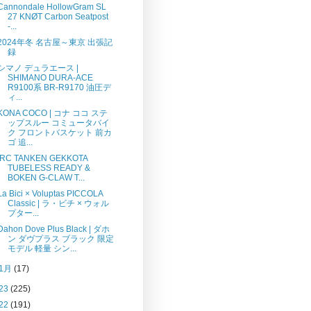
Cannondale HollowGram SL
27 KNØT Carbon Seatpost
-...
2024年冬 名古屋～東京 出張記
録
シマノ デュラエース |
SHIMANO DURA-ACE
R9100系 BR-R9170 油圧デ
ィ...
KONA COCO | コナ ココ ステ
ップスルー コミュータバイ
ク フロントバスケット 前カ
ゴ 追...
iRC TANKEN GEKKOTA
TUBELESS READY &
BOKEN G-CLAW T...
La Bici × Voluptas PICCOLA
Classic | ラ・ビチ × ウォル
プター...
Dahon Dove Plus Black | ダホ
ン ダヴプラス ブラック 限定
モデル 軽量 シン...
1月
(17)
23
(225)
22
(191)