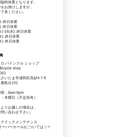
が臨時休業となります。
便をお掛けしますが、
ご了承ください。
金): 終日休業
水): 終日休業
(火)-16(水): 終日休業
(水): 終日休業
(水): 終日休業
報
ロ バイシクル ショップ
Bicycle shop
063
さいたま市浦和区高砂4-7-6
鹿島台101
間：9am-6pm
日：木曜日（不定休有）
方よりお越しの場合は、
お問い合わせ下さい。
りクイックメンテナンス
オーバーホール)については
コチ