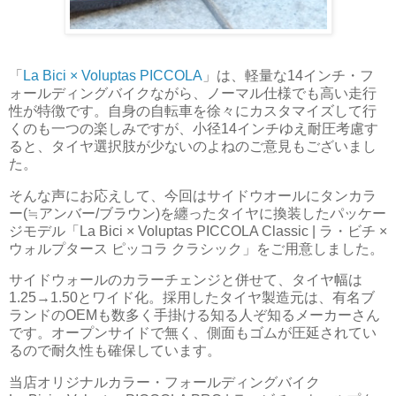
「
La Bici × Voluptas PICCOLA
」は、軽量な14インチ・フ
ォールディングバイクながら、ノーマル仕様でも高い走行
性が特徴です。自身の自転車を徐々にカスタマイズして行
くのも一つの楽しみですが、小径14インチゆえ耐圧考慮す
ると、タイヤ選択肢が少ないのよねのご意見もございまし
た。
そんな声にお応えして、今回はサイドウオールにタンカラ
ー(≒アンバー/ブラウン)を纏ったタイヤに換装したパッケー
ジモデル「La Bici × Voluptas PICCOLA Classic | ラ・ビチ ×
ウォルプタース ピッコラ クラシック」をご用意しました。
サイドウォールのカラーチェンジと併せて、タイヤ幅は
1.25→1.50とワイド化。採用したタイヤ製造元は、有名ブ
ランドのOEMも数多く手掛ける知る人ぞ知るメーカーさん
です。オープンサイドで無く、側面もゴムが圧延されてい
るので耐久性も確保しています。
当店オリジナルカラー・フォールディングバイク