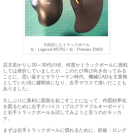
今回試したトラックボール
左：Logicool M575S / 右：Protoarc EM03
店主若かりし20～30代の頃、何度かトラックボールに挑戦
しては挫折していましたが、このたび再び向き合ってみる
ことに。思い返すとサラリーマン時代、機械CADを主業務
としていた頃に腱鞘炎になり、左手マウスで凌いだことも
ありました。
久しぶりに真剣に図面を起こすことになって、作図効率化
を図るために左手デバイス（プログラマブルキーボード）
と右手トラックボールを試してみようと言うのがキッカ
ケ。
まずは右手トラックボールに慣れるために、鉄板・ロング