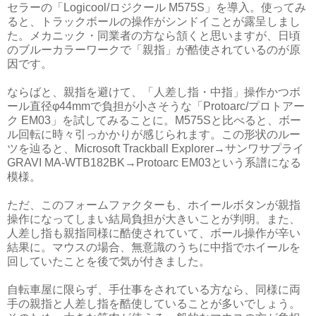
セラーの「Logicool/ロジクール M575S」を導入。使ってみ
ると、トラックボールの操作がシンドイことが露呈しまし
た。メカニック・同業者の方なら頷くと思いますが、日頃
のブルーカラーワークで「親指」が酷使されているのが原
因です。
ならばと、親指を避けて、「人差し指・中指」操作かつボ
ール直径φ44mmで負担が小さそうな「Protoarc/プロトアー
ク EM03」を試してみることに。M575Sと比べると、ボー
ル回転に時々引っかかりが感じられます。この形状のルー
ツを辿ると、Microsoft Trackball Explorer→サンワサプライ
GRAVI MA-WTB182BK→Protoarc EM03という系譜になる
模様。
ただ、このフォームファクターも、ホイールボタンが親指
操作になってしまい結局負担が大きいことが判明。また、
人差し指も親指同様に酷使されていて、ボール操作が辛い
結果に。マウスの場合、無意識のうちに中指でホイールを
回していたことを後で気が付きました。
自転車屋に限らず、手仕事をされている方なら、同様に両
手の親指と人差し指を酷使していることが多いでしょう。