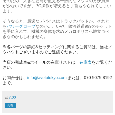
そのため、大きな筋肉が使える一般的なマウスの方が負担
が少ないですが、PC操作が増えると手首もやられてしまい
ます。
そうなると、最適なデバイスはトラックパッドか、それと
も
パワーグローブ
なのか…。いや、銀河鉄道999のチケット
を手に入れて、機械の身体を求めメガロポリスへ旅立つべ
きなのかもしれません。
※各パーツの詳細&セッティングに関するご質問は、当社ノ
ウハウもございますのでご遠慮ください。
当店の完成車&ホイールの在庫リストは、
在庫表
をご覧くだ
さい。
お問合せは、
info@avelotokyo.com
または、070-5075-8192
まで。
at
7:00
共有