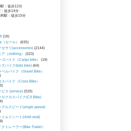
駅：徒歩12分
：徒歩14分
和駅：徒歩15分
X
(16)
le（セール）
(635)
セサリ(accessories)
(2144)
ア（clothing）
(323)
ゴバイク（Cargo bike）
(19)
ズバイク(kids bike)
(64)
ベルバイク（Gravel Bike）
)
スバイク（Cross Bike）
3)
ビス (service)
(520)
ロクロスバイク(CX Bike)
4)
グルスピード(single speed)
)
イルドシート(child seat)
9)
クトレーラー(Bike Trailer）