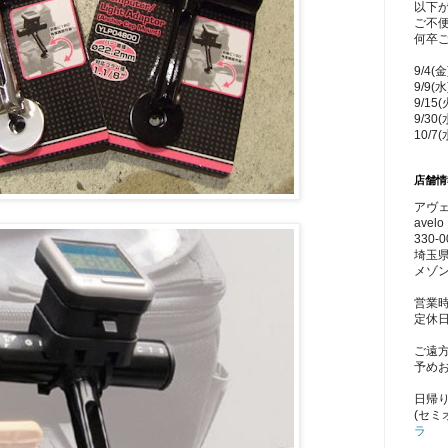
以下
ご不
何卒
9/4(
9/9(
9/15
9/30
10/7
店舗情
アヴェ
avelo 
330-0
埼玉県
メゾン
営業時
定休
ご遠
予め
日帰
(セミ
ラ