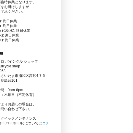
が臨時休業となります。
便をお掛けしますが、
ご了承ください。
金): 終日休業
水): 終日休業
(火)-16(水): 終日休業
(水): 終日休業
(水): 終日休業
報
ロ バイシクル ショップ
Bicycle shop
063
さいたま市浦和区高砂4-7-6
鹿島台101
間：9am-6pm
日：木曜日（不定休有）
方よりお越しの場合は、
お問い合わせ下さい。
りクイックメンテナンス
オーバーホール)については
コチ