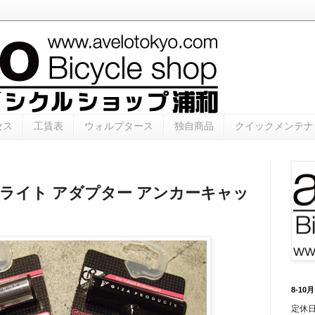
セス
工賃表
ウォルプタース
独自商品
クイックメンテナ
 ライト アダプター アンカーキャッ
8-1
定休