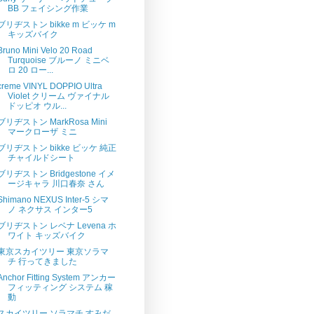
BB フェイシング作業
ブリヂストン bikke m ビッケ m
キッズバイク
Bruno Mini Velo 20 Road
Turquoise ブルーノ ミニベ
ロ 20 ロー...
creme VINYL DOPPIO Ultra
Violet クリーム ヴァイナル
ドッピオ ウル...
ブリヂストン MarkRosa Mini
マークローザ ミニ
ブリヂストン bikke ビッケ 純正
チャイルドシート
ブリヂストン Bridgestone イメ
ージキャラ 川口春奈 さん
Shimano NEXUS Inter-5 シマ
ノ ネクサス インター5
ブリヂストン レベナ Levena ホ
ワイト キッズバイク
東京スカイツリー 東京ソラマ
チ 行ってきました
Anchor Fitting System アンカー
フィッティング システム 稼
動
スカイツリー ソラマチ すみだ