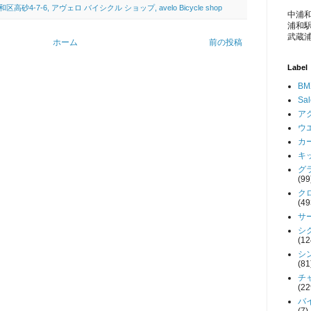
4-7-6, アヴェロ バイシクル ショップ, avelo Bicycle shop
中浦和
浦和駅
武蔵浦
ホーム
前の投稿
Label
BM
Sa
アク
ウエ
カー
キッ
グラ
(99
クロ
(49
サー
シク
(12
シン
(81
チャ
(22
バイ
(7)