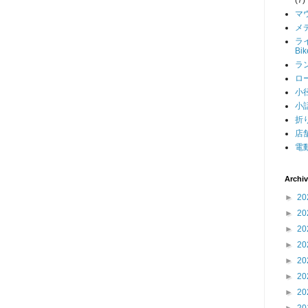
マ
メデ
ライ
Bi
ラン
ロー
小径
小話
折り
店舗
電動
Archi
►
20
►
20
►
20
►
20
►
20
►
20
►
20
►
20