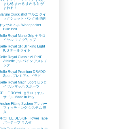
まち処 まわる まわる 油が
まわる！
Maruni Quick shot マルニ クイ
ックショット パンク修理剤
キツツキ ベル Woodpecker
Bike Bell
Selle Royal Mano Grip セラロ
イヤル マノ グリップ
Selle Royal SR Blinking Light
ICS テールライト
Selle Royal Classic ALPINE
Athletic アルパイン アスレチ
ック
Selle Royal Premium DRADO
Sport プレミアム ドラド
Selle Royal Mach Sport セラロ
イヤル マッハ スポーツ
SELLE ROYAL セラロイヤル
サドル Made in Italy
Anchor Fitting System アンカー
フィッティング システム 導
入
PROFILE DESIGN Flower Tape
バーテープ 再入荷
Fizik Test Saddle フィジーク テ