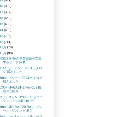
18
(393)
17
(337)
16
(459)
15
(433)
14
(498)
13
(705)
12
(741)
12月
(70)
11月
(90)
開業計画NAVI 事業継続を支援
するサイト 掲載
B_ant ビーアント 2013 カタロ
グ 届きました
Bruno ブルーノ 2013 カタログ
届きました
LOOP MAGAZINE For Kids 掲
載のご紹介
ブリヂストン HYDEE.B ボバイ
ク ミニ+ bobike mini+
Bruno Mini Velo 20 Road ブル
ーノ バスケット 取付
Surly サーリー ヘッドチューブ