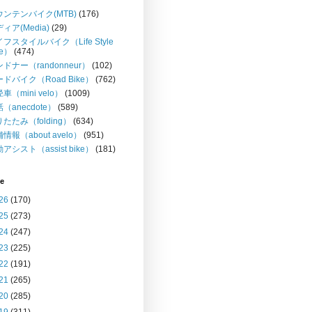
ウンテンバイク(MTB)
(176)
ィア(Media)
(29)
フスタイルバイク（Life Style
ke）
(474)
ドナー（randonneur）
(102)
ドバイク（Road Bike）
(762)
車（mini velo）
(1009)
（anecdote）
(589)
たたみ（folding）
(634)
情報（about avelo）
(951)
アシスト（assist bike）
(181)
ve
26
(170)
25
(273)
24
(247)
23
(225)
22
(191)
21
(265)
20
(285)
19
(311)