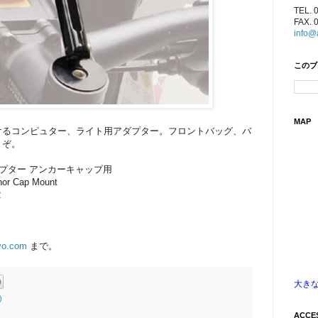
TEL. 
FAX. 
info@
このブ
MAP
けるコンピュター、ライト用アダプター。フロントバッグ、バ
うぞ。
ダプター アンカーキャップ用
hor Cap Mount
2
yo.com
まで。
大き
)
ACCE