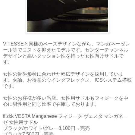
VITESSEと同様のベースデザインながら、マンガネーゼレ
ール等でコストを抑えたモデルです。センターチャンネル
デザインと高いクッション性を持った女性向けサドルで
す。
女性の骨盤形状に合わせた幅広デザインを採用していま
す。勿論、お得意のウイングフレックス、ICSシステム搭載
です。
女性のお客様が多い当店。女性用サドルもフィジークを中
心に男性用と同じ比率で在庫しております。
fi'zi:k VESTA Manganese フィジーク ヴェスタ マンガネー
ゼ 女性用サドル
ブラック/ホワイト/グレー8,100円→完売
ブラック7,500円→完売