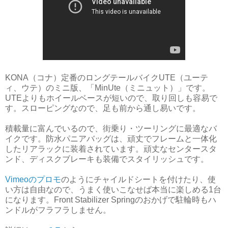
KONA（コナ）定番のロングテールバイクUTE（ユーテ
ィ、ウテ）のミニ版、「MinUte（ミニュット）」です。
UTEよりもホイールベースが短いので、取り回しも容易で
す。スローピングなので、足も前から通し易いです。
積載量に富んでいるので、街乗り・ツーリングに最適なバ
イクです。防水パニアバッグは、頑丈でフレームと一体化
したリアラックに装着されています。頑丈なセンタースタ
ンド、ディスクブレーキも装備でスタイリッシュです。
Vimeoのプロモ
のようにチャイルドシートを付けたり、使
い方は自由なので、うまく使いこなせば本当に楽しめる1台
になります。Front Stabilizer Springのおかげで駐輪時もハ
ンドルがフラフラしません。