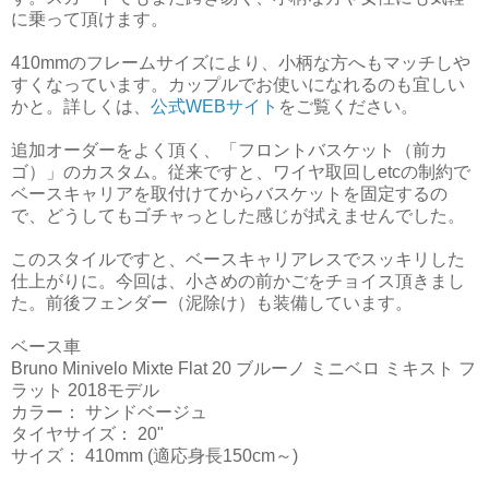
に乗って頂けます。
410mmのフレームサイズにより、小柄な方へもマッチしや
すくなっています。カップルでお使いになれるのも宜しい
かと。詳しくは、
公式WEBサイト
をご覧ください。
追加オーダーをよく頂く、「フロントバスケット（前カ
ゴ）」のカスタム。従来ですと、ワイヤ取回しetcの制約で
ベースキャリアを取付けてからバスケットを固定するの
で、どうしてもゴチャっとした感じが拭えませんでした。
このスタイルですと、ベースキャリアレスでスッキリした
仕上がりに。今回は、小さめの前かごをチョイス頂きまし
た。前後フェンダー（泥除け）も装備しています。
ベース車
Bruno Minivelo Mixte Flat 20 ブルーノ ミニベロ ミキスト フ
ラット 2018モデル
カラー： サンドベージュ
タイヤサイズ： 20"
サイズ： 410mm (適応身長150cm～)