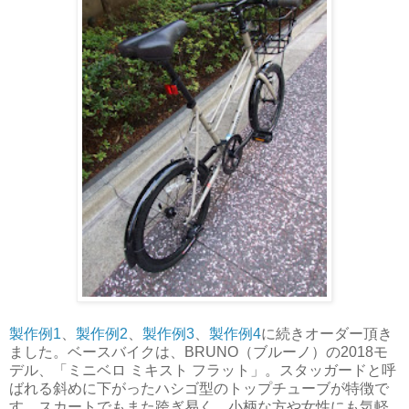
製作例1
、
製作例2
、
製作例3
、
製作例4
に続きオーダー頂き
ました。ベースバイクは、BRUNO（ブルーノ）の2018モ
デル、「ミニベロ ミキスト フラット」。スタッガードと呼
ばれる斜めに下がったハシゴ型のトップチューブが特徴で
す。スカートでもまた跨ぎ易く、小柄な方や女性にも気軽