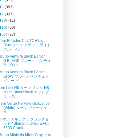
18
(393)
17
(337)
12月
(11)
11月
(36)
10月
(37)
Tern Bicycles CLUTCH Light
Blue ターン クラッチ ライト
ブルー 48...
Bruno Ventura Black Edition
G.BLACK ブルーノ ベンチュ
ラ グロス...
Bruno Ventura Black Edition
GRAY ブルーノ ベンチュラ
グレー ド...
tern Link N8 ターン リンク N8
Matte Black/Black マットブ
ラック/...
Tern Verge N8 Pale Gold/Silver
(White) ターン ヴァージュ
N...
シマノ アルテグラ クランクセ
ット / Shimano Ultegra FC-
6503 Crank ...
Bruno Minivelo Mixte Gray ブル