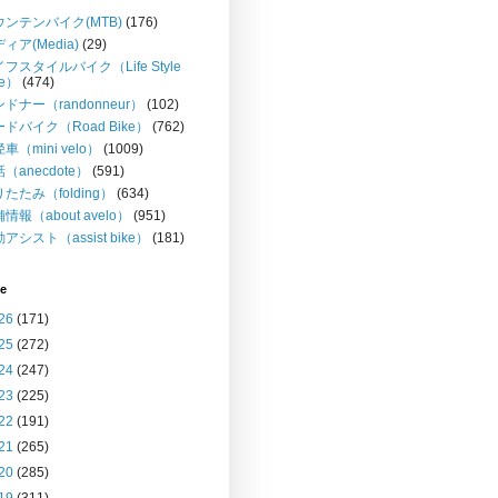
ウンテンバイク(MTB)
(176)
ィア(Media)
(29)
フスタイルバイク（Life Style
ke）
(474)
ドナー（randonneur）
(102)
ドバイク（Road Bike）
(762)
車（mini velo）
(1009)
（anecdote）
(591)
たたみ（folding）
(634)
情報（about avelo）
(951)
アシスト（assist bike）
(181)
ve
26
(171)
25
(272)
24
(247)
23
(225)
22
(191)
21
(265)
20
(285)
19
(311)