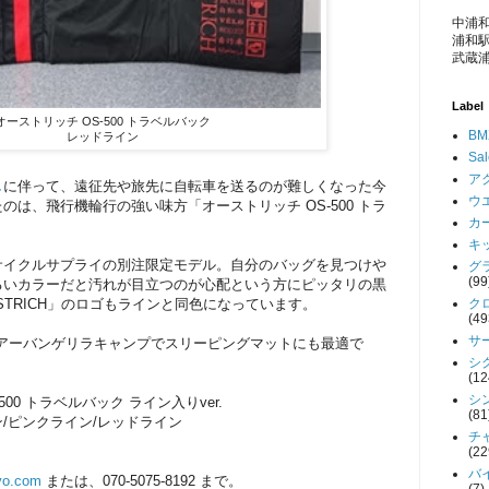
中浦和
浦和駅
武蔵浦
Label
オーストリッチ OS-500 トラベルバック
BM
レッドライン
Sa
アク
し
に伴って、遠征先や旅先に自転車を送るのが難しくなった今
ウエ
は、飛行機輪行の強い味方「オーストリッチ OS-500 トラ
カー
キッ
サイクルサプライの別注限定モデル。自分のバッグを見つけや
グラ
(99
るいカラーだと汚れが目立つのが心配という方にピッタリの黒
クロ
STRICH」のロゴもラインと同色になっています。
(49
サー
」。アーバンゲリラキャンプでスリーピングマットにも最適で
シク
(12
シン
S-500 トラベルバック ライン入りver.
(81
/ピンクライン/レッドライン
チャ
(22
バイ
yo.com
または、070-5075-8192 まで。
(7)