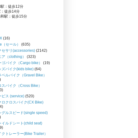
駅：徒歩12分
：徒歩14分
和駅：徒歩15分
X
(16)
le（セール）
(635)
セサリ(accessories)
(2142)
ア（clothing）
(323)
ゴバイク（Cargo bike）
(19)
ズバイク(kids bike)
(64)
ベルバイク（Gravel Bike）
)
スバイク（Cross Bike）
3)
ビス (service)
(520)
ロクロスバイク(CX Bike)
4)
グルスピード(single speed)
)
イルドシート(child seat)
9)
クトレーラー(Bike Trailer）