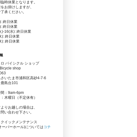
が臨時休業となります。
便をお掛けしますが、
ご了承ください。
金): 終日休業
水): 終日休業
(火)-16(水): 終日休業
(水): 終日休業
(水): 終日休業
報
ロ バイシクル ショップ
Bicycle shop
063
さいたま市浦和区高砂4-7-6
鹿島台101
間：9am-6pm
日：木曜日（不定休有）
方よりお越しの場合は、
お問い合わせ下さい。
りクイックメンテナンス
オーバーホール)については
コチ