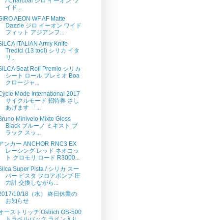
/ Charcoal ジロ イーオン ワ
イド...
GIRO AEON WF AF Matte
Dazzle ジロ イーオン ワイド
フィット アジアンフ...
SILCA ITALIAN Army Knife
Tredici (13 tool) シリカ イタ
リ...
SILCA Seat Roll Premio シリカ
シート ロール プレミオ Boa
クロージャ...
Cycle Mode International 2017
サイクルモード 招待券 さし
あげます 「...
Bruno Minivelo Mixte Gloss
Black ブルーノ ミキスト ブ
ラック スッ...
アンカー ANCHOR RNC3 EX
レーシング レッド ネオコッ
ト クロモリ ロード R3000...
Silca Super Pista / シリカ スー
パー ピスタ フロアポンプ 圧
力計 交換しながら...
2017/10/18（水） 終日休業の
お知らせ
オーストリッチ Ostrich OS-500
トラベルバック ライン入り