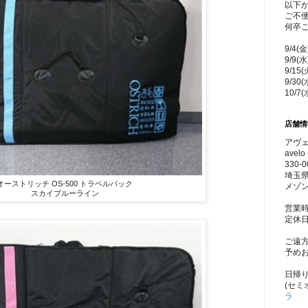
以下
ご不
何卒
9/4(
9/9(
9/15
9/30
10/7
店舗情
アヴェ
avelo 
330-0
埼玉県
オーストリッチ OS-500 トラベルバック
メゾン
スカイブルーライン
営業時
定休
ご遠
予め
日帰
(セミ
ラ