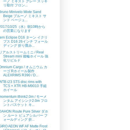
ーノ ミキスト グレー スッキ
リ取付 フロン...
Bruno Minivelo Mixte Sand
Beige ブルーノ ミキスト サ
ンド ベージュ...
2017/10/25（水）朝10時から
の営業になります
tern Eclipse D16 ターン イクリ
プス D16 26インチ フォール
ディング 折り畳み...
リアルストリームミニ / Real
Stream mini 後輪ホイール 強
化リビルド
Omnium Cargo / オムニウム カ
ーゴ Rホイール製作
ALEXRIMS R390 / D...
WTB i23 STS disc rims with
TCS × XTR HB-M9010 手組
ホイール
momentum ithink2.0m / モーメ
ンタム アイシンク2.0m フロ
ントバスケット キ...
DAHON Route Pure Silver ダホ
ン ルート ピュアシルバー フ
ォールディング 折...
GIRO AEON WF AF Matte Frost