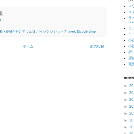
マ
メデ
ライ
)
Bi
ラン
4-7-6, アヴェロ バイシクル ショップ, avelo Bicycle shop
ロー
小径
小話
ホーム
前の投稿
折り
店舗
電動
Archi
►
20
►
20
►
20
►
20
►
20
►
20
►
20
►
20