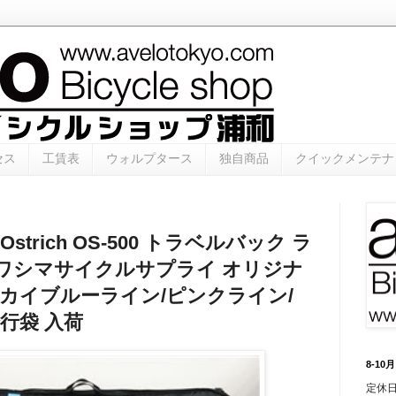
セス
工賃表
ウォルプタース
独自商品
クイックメンテナ
trich OS-500 トラベルバック ラ
 カワシマサイクルサプライ オリジナ
カイブルーライン/ピンクライン/
行袋 入荷
8-1
定休