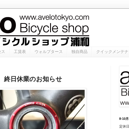
セス
工賃表
ウォルプタース
独自商品
クイックメンテナ
1（水） 終日休業のお知らせ
8-1
定休