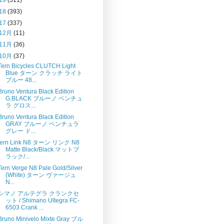
18
(393)
17
(337)
12月
(11)
11月
(36)
10月
(37)
Tern Bicycles CLUTCH Light
Blue ターン クラッチ ライト
ブルー 48...
Bruno Ventura Black Edition
G.BLACK ブルーノ ベンチュ
ラ グロス...
Bruno Ventura Black Edition
GRAY ブルーノ ベンチュラ
グレー ド...
tern Link N8 ターン リンク N8
Matte Black/Black マットブ
ラック/...
Tern Verge N8 Pale Gold/Silver
(White) ターン ヴァージュ
N...
シマノ アルテグラ クランクセ
ット / Shimano Ultegra FC-
6503 Crank ...
Bruno Minivelo Mixte Gray ブル