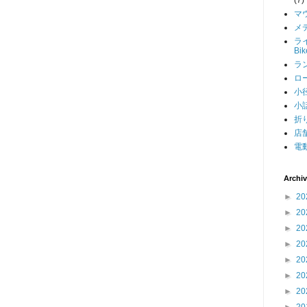
マ
メデ
ライ
Bi
ラン
ロー
小径
小話
折り
店舗
電動
Archi
►
20
►
20
►
20
►
20
►
20
►
20
►
20
►
20