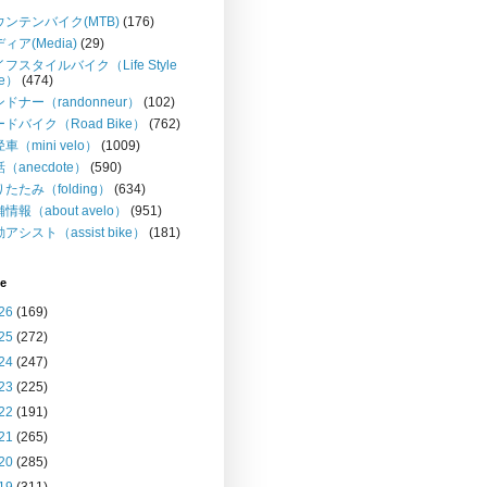
ウンテンバイク(MTB)
(176)
ィア(Media)
(29)
フスタイルバイク（Life Style
ke）
(474)
ドナー（randonneur）
(102)
ドバイク（Road Bike）
(762)
車（mini velo）
(1009)
（anecdote）
(590)
たたみ（folding）
(634)
情報（about avelo）
(951)
アシスト（assist bike）
(181)
ve
26
(169)
25
(272)
24
(247)
23
(225)
22
(191)
21
(265)
20
(285)
19
(311)