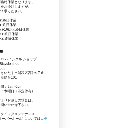
が臨時休業となります。
便をお掛けしますが、
ご了承ください。
金): 終日休業
水): 終日休業
(火)-16(水): 終日休業
(水): 終日休業
(水): 終日休業
報
ロ バイシクル ショップ
Bicycle shop
063
さいたま市浦和区高砂4-7-6
鹿島台101
間：9am-6pm
日：木曜日（不定休有）
方よりお越しの場合は、
お問い合わせ下さい。
りクイックメンテナンス
オーバーホール)については
コチ