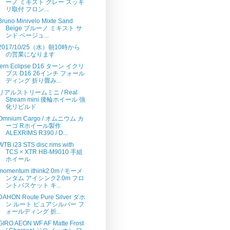
ーノ ミキスト グレー スッキ
リ取付 フロン...
Bruno Minivelo Mixte Sand
Beige ブルーノ ミキスト サ
ンド ベージュ...
2017/10/25（水）朝10時から
の営業になります
tern Eclipse D16 ターン イクリ
プス D16 26インチ フォール
ディング 折り畳み...
リアルストリームミニ / Real
Stream mini 後輪ホイール 強
化リビルド
Omnium Cargo / オムニウム カ
ーゴ Rホイール製作
ALEXRIMS R390 / D...
WTB i23 STS disc rims with
TCS × XTR HB-M9010 手組
ホイール
momentum ithink2.0m / モーメ
ンタム アイシンク2.0m フロ
ントバスケット キ...
DAHON Route Pure Silver ダホ
ン ルート ピュアシルバー フ
ォールディング 折...
GIRO AEON WF AF Matte Frost