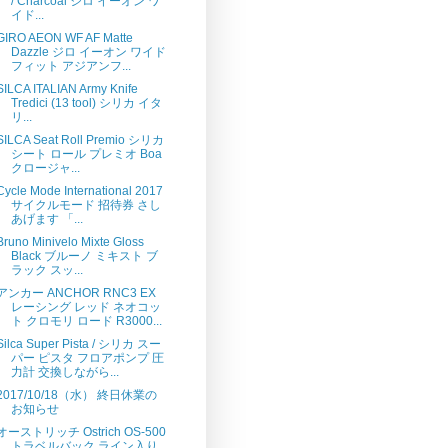
/ Charcoal ジロ イーオン ワ
イド...
GIRO AEON WF AF Matte
Dazzle ジロ イーオン ワイド
フィット アジアンフ...
SILCA ITALIAN Army Knife
Tredici (13 tool) シリカ イタ
リ...
SILCA Seat Roll Premio シリカ
シート ロール プレミオ Boa
クロージャ...
Cycle Mode International 2017
サイクルモード 招待券 さし
あげます 「...
Bruno Minivelo Mixte Gloss
Black ブルーノ ミキスト ブ
ラック スッ...
アンカー ANCHOR RNC3 EX
レーシング レッド ネオコッ
ト クロモリ ロード R3000...
Silca Super Pista / シリカ スー
パー ピスタ フロアポンプ 圧
力計 交換しながら...
2017/10/18（水） 終日休業の
お知らせ
オーストリッチ Ostrich OS-500
トラベルバック ライン入り