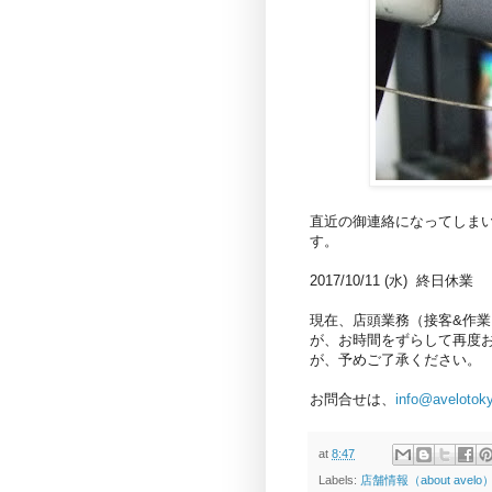
直近の御連絡になってしま
す。
2017/10/11 (水) 終日休業
現在、店頭業務（接客&作
が、お時間をずらして再度
が、予めご了承ください。
お問合せは、
info@avelotok
at
8:47
Labels:
店舗情報（about avelo