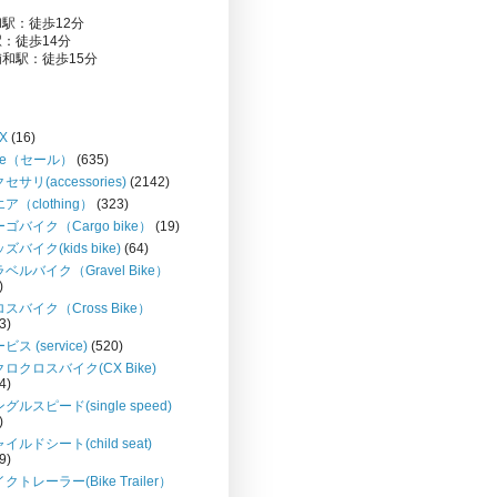
駅：徒歩12分
：徒歩14分
和駅：徒歩15分
X
(16)
le（セール）
(635)
セサリ(accessories)
(2142)
ア（clothing）
(323)
ゴバイク（Cargo bike）
(19)
ズバイク(kids bike)
(64)
ベルバイク（Gravel Bike）
)
スバイク（Cross Bike）
3)
ビス (service)
(520)
ロクロスバイク(CX Bike)
4)
グルスピード(single speed)
)
イルドシート(child seat)
9)
クトレーラー(Bike Trailer）