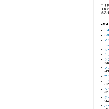
中浦和
浦和駅
武蔵浦
Label
BM
Sa
アク
ウエ
カー
キッ
グラ
(98
クロ
(49
サー
シク
(12
シン
(81
チャ
(22
バイ
(7)