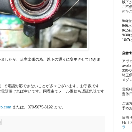
以下
ご不
何卒
9/4(
9/9(
9/15
9/30
10/7
店舗情
いましたが、店主出張の為、以下の通りに変更させて頂きま
アヴェ
avelo 
330-0
埼玉県
メゾン
業）で電話対応できないことが多々ございます。お手数です
営業時
お電話頂ければ幸いです。同理由でメール返信も遅延気味です
定休
ご遠
yo.com
または、070-5075-8192 まで。
予め
日帰
(セミ
ラ
）