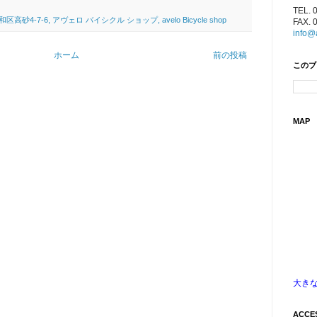
TEL. 
4-7-6, アヴェロ バイシクル ショップ, avelo Bicycle shop
FAX. 
info@
ホーム
前の投稿
このブ
MAP
大き
ACCE