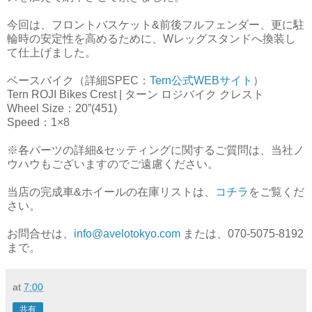
今回は、フロントバスケット&前後フルフェンダー、更に駐
輪時の安定性を高めるために、Wレッグスタンドへ換装し
て仕上げました。
ベースバイク（詳細SPEC：
Tern公式WEBサイト
）
Tern ROJI Bikes Crest | ターン ロジバイク クレスト
Wheel Size：20”(451)
Speed：1×8
※各パーツの詳細&セッティングに関するご質問は、当社ノ
ウハウもございますのでご遠慮ください。
当店の完成車&ホイールの在庫リストは、
コチラ
をご覧くだ
さい。
お問合せは、
info@avelotokyo.com
または、070-5075-8192
まで。
at
7:00
共有