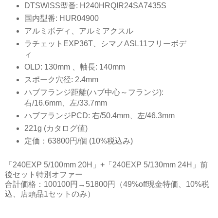
DTSWISS型番: H240HRQIR24SA7435S
国内型番: HUR04900
アルミボディ、アルミアクスル
ラチェットEXP36T、シマノASL11フリーボデ
ィ
OLD: 130mm 、軸長: 140mm
スポーク穴径: 2.4mm
ハブフランジ距離(ハブ中心～フランジ):
右/16.6mm、左/33.7mm
ハブフランジPCD: 右/50.4mm、左/46.3mm
221g (カタログ値)
定価：63800円/個 (10%税込み)
「240EXP 5/100mm 20H」+「240EXP 5/130mm 24H」前
後セット特別オファー
合計価格：100100円→51800円（49%off現金特価、10%税
込、店頭品1セットのみ）