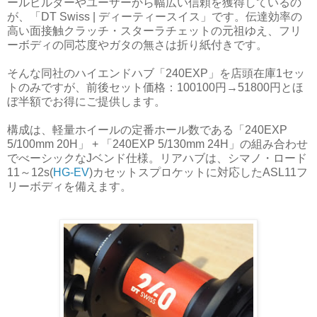
ールビルダーやユーザーから幅広い信頼を獲得しているの
が、「DT Swiss | ディーティースイス」です。伝達効率の
高い面接触クラッチ・スターラチェットの元祖ゆえ、フリ
ーボディの同芯度やガタの無さは折り紙付きです。
そんな同社のハイエンドハブ「
240EXP
」を店頭在庫1セッ
トのみですが、前後セット価格：100100円→51800円とほ
ぼ半額でお得にご提供します。
構成は、軽量ホイールの定番ホール数である「240EXP
5/100mm 20H」 + 「240EXP 5/130mm 24H」の組み合わせ
でべーシックなJベンド仕様。リアハブは、シマノ・ロード
11～12s(
HG-EV
)カセットスプロケットに対応したASL11フ
リーボディを備えます。