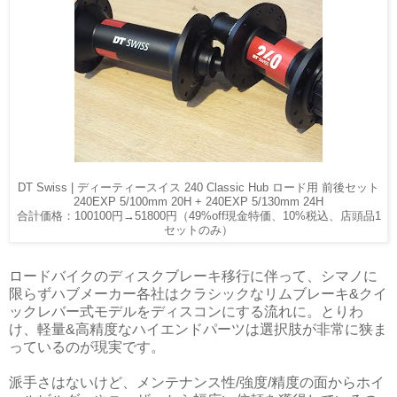
DT Swiss | ディーティースイス 240 Classic Hub ロード用 前後セット
240EXP 5/100mm 20H + 240EXP 5/130mm 24H
合計価格：100100円→51800円（49%off現金特価、10%税込、店頭品1
セットのみ）
ロードバイクのディスクブレーキ移行に伴って、シマノに
限らずハブメーカー各社はクラシックなリムブレーキ&クイ
ックレバー式モデルをディスコンにする流れに。とりわ
け、軽量&高精度なハイエンドパーツは選択肢が非常に狭ま
っているのが現実です。
派手さはないけど、メンテナンス性/強度/精度の面からホイ