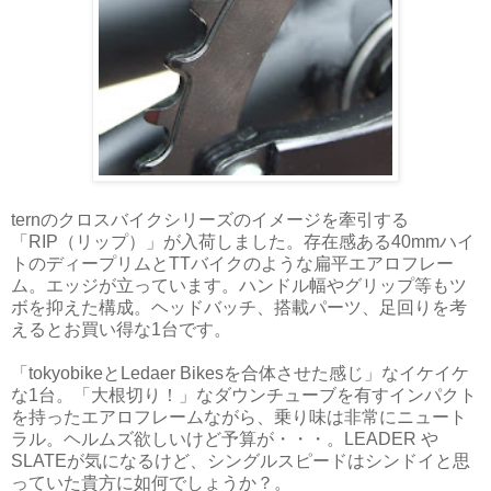
ternのクロスバイクシリーズのイメージを牽引する
「RIP（リップ）」が入荷しました。存在感ある40mmハイ
トのディープリムとTTバイクのような扁平エアロフレー
ム。エッジが立っています。ハンドル幅やグリップ等もツ
ボを抑えた構成。ヘッドバッチ、搭載パーツ、足回りを考
えるとお買い得な1台です。
「tokyobikeとLedaer Bikesを合体させた感じ」なイケイケ
な1台。「大根切り！」なダウンチューブを有すインパクト
を持ったエアロフレームながら、乗り味は非常にニュート
ラル。ヘルムズ欲しいけど予算が・・・。LEADER や
SLATEが気になるけど、シングルスピードはシンドイと思
っていた貴方に如何でしょうか？。