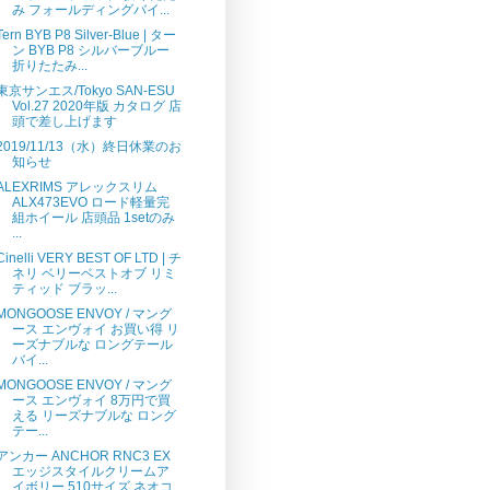
み フォールディングバイ...
Tern BYB P8 Silver-Blue | ター
ン BYB P8 シルバーブルー
折りたたみ...
東京サンエス/Tokyo SAN-ESU
Vol.27 2020年版 カタログ 店
頭で差し上げます
2019/11/13（水）終日休業のお
知らせ
ALEXRIMS アレックスリム
ALX473EVO ロード軽量完
組ホイール 店頭品 1setのみ
...
Cinelli VERY BEST OF LTD | チ
ネリ ベリーベストオブ リミ
ティッド ブラッ...
MONGOOSE ENVOY / マング
ース エンヴォイ お買い得 リ
ーズナブルな ロングテール
バイ...
MONGOOSE ENVOY / マング
ース エンヴォイ 8万円で買
える リーズナブルな ロング
テー...
アンカー ANCHOR RNC3 EX
エッジスタイルクリームア
イボリー 510サイズ ネオコ