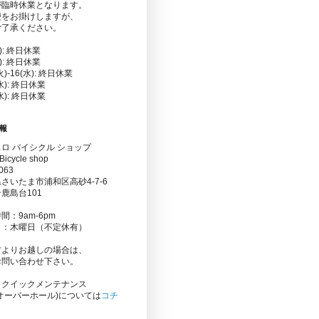
が臨時休業となります。
便をお掛けしますが、
ご了承ください。
金): 終日休業
水): 終日休業
(火)-16(水): 終日休業
(水): 終日休業
(水): 終日休業
報
ロ バイシクル ショップ
Bicycle shop
063
さいたま市浦和区高砂4-7-6
鹿島台101
間：9am-6pm
日：木曜日（不定休有）
方よりお越しの場合は、
お問い合わせ下さい。
りクイックメンテナンス
オーバーホール)については
コチ