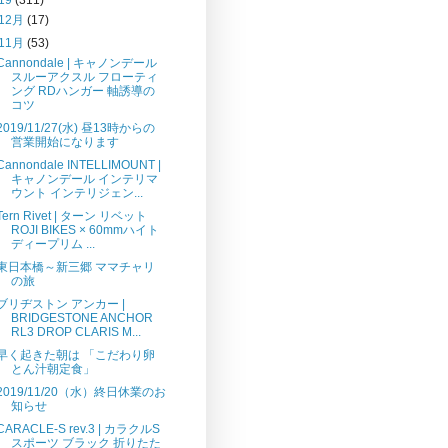
12月
(17)
11月
(53)
Cannondale | キャノンデール
スルーアクスル フローティ
ング RDハンガー 軸誘導の
コツ
2019/11/27(水) 昼13時からの
営業開始になります
Cannondale INTELLIMOUNT |
キャノンデール インテリマ
ウント インテリジェン...
Tern Rivet | ターン リベット
ROJI BIKES × 60mmハイト
ディープリム ...
東日本橋～新三郷 ママチャリ
の旅
ブリヂストン アンカー |
BRIDGESTONE ANCHOR
RL3 DROP CLARIS M...
早く起きた朝は 「こだわり卵
とん汁朝定食」
2019/11/20（水）終日休業のお
知らせ
CARACLE-S rev.3 | カラクルS
スポーツ ブラック 折りたた