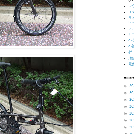
マ
メデ
ライ
Bi
ラン
ロー
小径
小話
折り
店舗
電動
Archi
►
20
►
20
►
20
►
20
►
20
►
20
►
20
▼
20