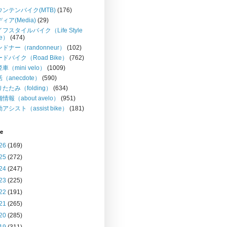
ウンテンバイク(MTB)
(176)
ィア(Media)
(29)
フスタイルバイク（Life Style
ke）
(474)
ドナー（randonneur）
(102)
ドバイク（Road Bike）
(762)
車（mini velo）
(1009)
（anecdote）
(590)
たたみ（folding）
(634)
情報（about avelo）
(951)
アシスト（assist bike）
(181)
ve
26
(169)
25
(272)
24
(247)
23
(225)
22
(191)
21
(265)
20
(285)
19
(311)