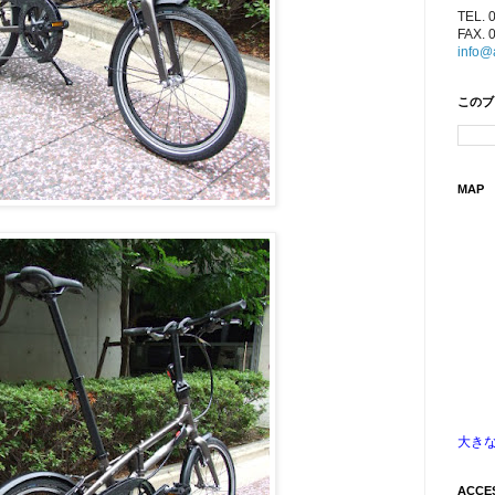
TEL. 
FAX. 
info@
このブ
MAP
大き
ACCE