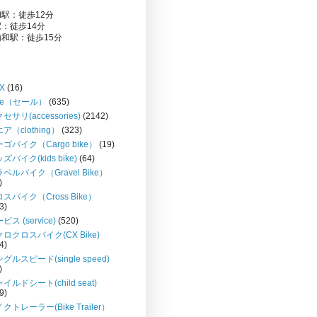
駅：徒歩12分
：徒歩14分
和駅：徒歩15分
X
(16)
le（セール）
(635)
セサリ(accessories)
(2142)
ア（clothing）
(323)
ゴバイク（Cargo bike）
(19)
ズバイク(kids bike)
(64)
ベルバイク（Gravel Bike）
)
スバイク（Cross Bike）
3)
ビス (service)
(520)
ロクロスバイク(CX Bike)
4)
グルスピード(single speed)
)
イルドシート(child seat)
9)
クトレーラー(Bike Trailer）