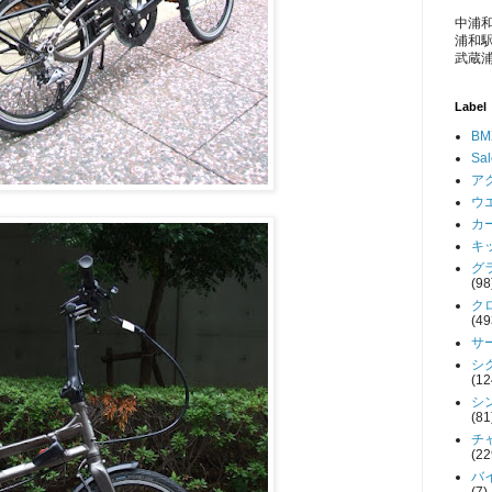
中浦和
浦和駅
武蔵浦
Label
BM
Sa
アク
ウエ
カー
キッ
グラ
(98
クロ
(49
サー
シク
(12
シン
(81
チャ
(22
バイ
(7)