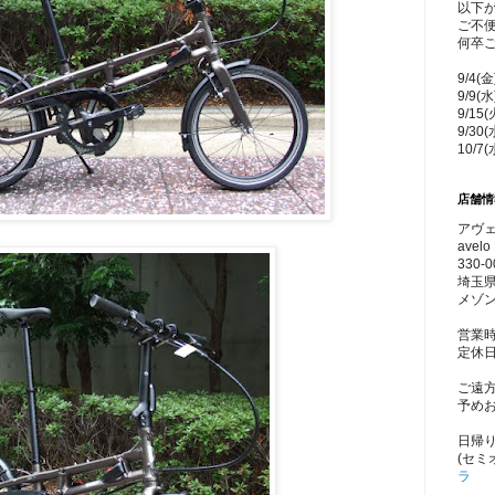
以下
ご不
何卒
9/4(
9/9(
9/15
9/30
10/7
店舗情
アヴェ
avelo 
330-0
埼玉県
メゾン
営業時
定休
ご遠
予め
日帰
(セミ
ラ