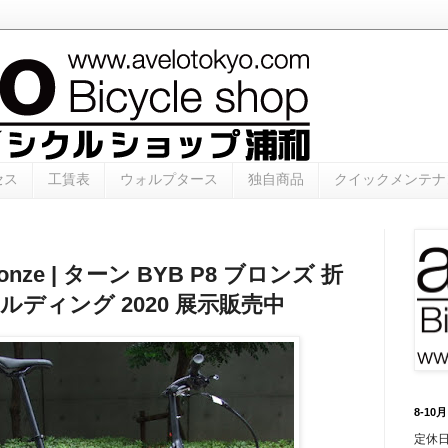
セス
工賃表
ウォルプタース
独自商品
クイックメンテナ
Bronze | ターン BYB P8 ブロンズ 折
ルディング 2020 展示販売中
8-1
定休