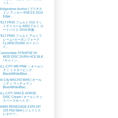
ット ...
Bridgestone Anchor | ブリヂス
トン アンカー RS6 EX 2019
Edge ...
FELT FR40 フェルト 510 マッ
トチャコール 6061アルミ ロ
ードバイク 2018 特価...
FELT FR60 フェルト アルミフ
レーム+カーボンフォーク
CLARIS R2000 ロードバ
イ...
Cannondale SYNAPSE HI-
MOD DISC DURA-ACE BLK
/ キャノン...
ALL-CITY MR PINK ｜オールシ
ティ ミスターピンク
Black/White/Blue ...
All-City MACHO MAN | オール
シティ マッチョマン
Blue/White/Blac...
ALL-CITY SPACE HORSE
DISC Cream / オールシティ
スペースホース デ...
JAMIS RENEGADE EXPLOIT
105 Flat Steel | ジェイミス
レネゲー...